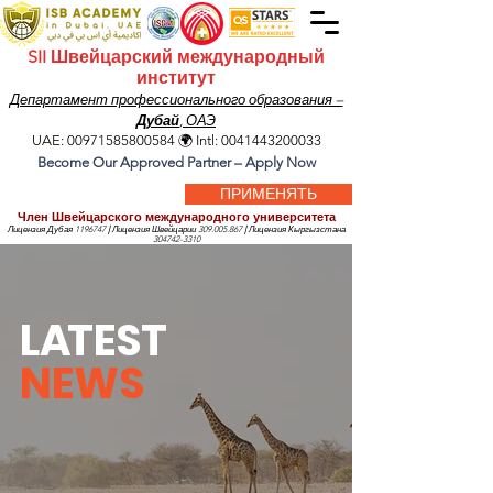
SII Швейцарский международный
институт
Департамент профессионального образования –
Дубай
, ОАЭ
UAE:
00971585800584
🌍 Intl:
0041443200033
Become Our Approved Partner – Apply Now
ПРИМЕНЯТЬ
Член Швейцарского международного университета
Лицензия Дубая
1196747
|
Лицензия Швейцарии
309.005.867
|
Лицензия Кыргызстана
304742-3310
L
A
TEST
NEWS