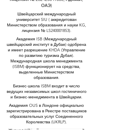
Smart Education Group (VBNN FZE LLC –
лицензия №
262425649888
, Аджман,
ОАЭ)
Швейцарский международный
университет SIU (
аккредитован
Министерством образования и науки KG,
лицензия № LS240001853).
Академия ISB (Международный
швейцарский институт в Дубае) одобрена
и имеет разрешение KHDA (Управление
по развитию туризма Дубая).
Международная школа менеджмента
(ISBM) функционирует на средства,
выделенные Министерством
образования.
Бизнес-школа ISBM входит в число
ведущих независимых школ гостиничного
и бизнес-менеджмента в Швейцарии.
Академия OUS в Лондоне официально
зарегистрирована в Реестре поставщиков
образовательных услуг Соединенного