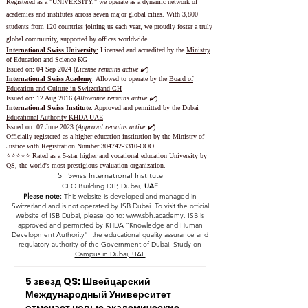
www.swissuniversity.com
Registered as a "UNIVERSITY," we operate as a dynamic network of
academies and institutes across seven major global cities. With 3,800
students from 120 countries joining us each year, we proudly foster a truly
global community, supported by offices worldwide.
International Swiss University
:
Licensed and accredited by the
Ministry
of Education and Science KG
Issued on: 04 Sep 2024 (
License remains active ✔️
)
International Swiss Academy
: Allowed to operate by the
Board of
Education and Culture in Switzerland CH
Issued on:
12 Aug 2016 (
Allowance remains active ✔️
)
International Swiss Institute
:
Approved and permitted by the
Dubai
Educational Authority KHDA UAE
Issued on: 07 June 2023
(
Approval remains active ✔️
)
Officially registered as a higher education institution by the
Ministry of
Justice with Registration Number
304742-3310
-OOO.
⭐️⭐️⭐️⭐️⭐️ Rated as a 5-star higher and vocational education University by
QS, the world's most prestigious evaluation organization.
SII Swiss International Institute
CEO Building DIP, Dubai,
UAE
Please note:
This website is developed and managed in
Switzerland and is not operated by ISB Dubai. To visit the official
website of ISB Dubai, please go to:
www.sbh.academy.
ISB is
approved and permitted by KHDA "Knowledge and Human
Development Authority" the educational quality assurance and
regulatory authority of the Government of Dubai.
Study on
Campus in Dubai, UAE
5 звезд QS: Швейцарский