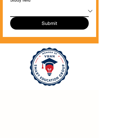
On campus
Study field
*
Submit