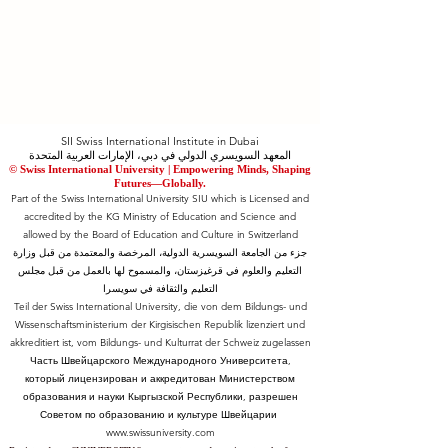
SII Swiss International Institute in Dubai
المعهد السويسري الدولي في دبي، الإمارات العربية المتحدة
© Swiss International University |
​Empowering Minds, Shaping
Futures—Globally.
Part of the Swiss International University SIU which is Licensed and
accredited by the KG Ministry of Education and Science and
allowed by the Board of Education and Culture in Switzerland
جزء من الجامعة السويسرية الدولية، المرخصة والمعتمدة من قبل وزارة
التعليم والعلوم في قرغيزستان، والمسموح لها بالعمل من قبل مجلس
التعليم والثقافة في سويسرا
Teil der Swiss International University, die von dem Bildungs- und
Wissenschaftsministerium der Kirgisischen Republik lizenziert und
akkreditiert ist, vom Bildungs- und Kulturrat der Schweiz zugelassen
Часть Швейцарского Международного Университета,
который лицензирован и аккредитован Министерством
образования и науки Кыргызской Республики, разрешен
Советом по образованию и культуре Швейцарии