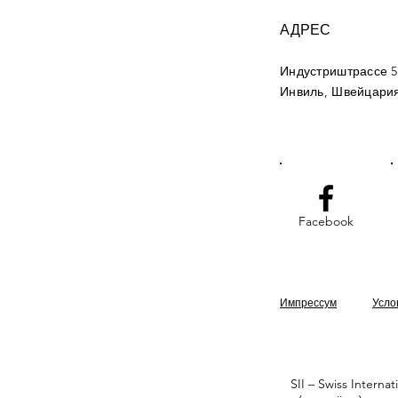
АДРЕС
Индустриштрассе 5
Инвиль, Швейцари
Facebook
Импрессум
Усло
SII – Swiss Intern