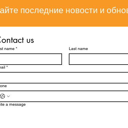
айте последние новости и обно
ontact us
rst name
*
Last name
ail
*
one
ite a message