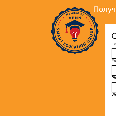
Получ
C
Fi
Em
Ph
Wr