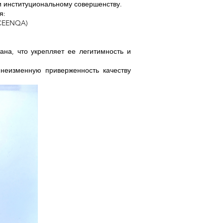
и институциональному совершенству.
я:
(CEENQA)
на, что укрепляет ее легитимность и
неизменную приверженность качеству