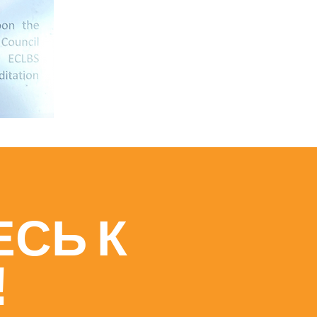
СЬ К
!