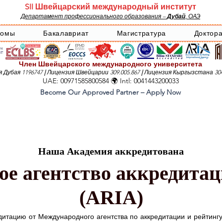
SII Швейцарский международный институт
Департамент профессионального образования –
Дубай
, ОАЭ
ломы
Бакалавриат
Магистратура
Доктор
Член Швейцарского международного университета
 Дубая 1196747
|
Лицензия Швейцарии 309.005.867
|
Лицензия Кыргызстана 304
UAE: 00971585800584 🌍 Intl: 0041443200033
Become Our Approved Partner – Apply Now
Наша Академия аккредитована
е агентство аккредитац
(ARIA)
дитацию от Международного агентства по аккредитации и рейтинг