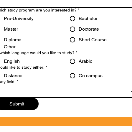
ich study program are you interested in?
*
Pre-University
Bachelor
Master
Doctorate
Diploma
Short Course
Other
 which language would you like to study?
*
English
Arabic
would like to study either:
*
Distance
On campus
udy field
*
Submit