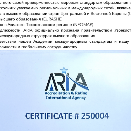
естного своей приверженностью мировым стандартам образования 
скольких уважаемых региональных и международных сетей, включа
ва в высшем образовании стран Центральной и Восточной Европы 
высшего образования (EURASHE)
ия в Азиатско-Тихоокеанском регионе (NEQMAP)
лежности, ARIA официально признана правительством Узбекиста
в международных структурах высшего образования.
тветствие нашей Академии международным стандартам и нашу 
рачности и глобальному сотрудничеству.