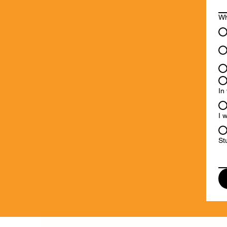
Wh
In
I 
St