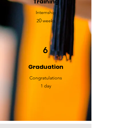
Training
Internship
0
2
weeks
6
Graduation
​Congratulations
1 day