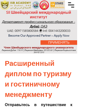
SII Швейцарский международный
институт
Департамент профессионального образования –
Дубай
, ОАЭ
UAE:
00971585800584
🌍 Intl:
0041443200033
Become Our Approved Partner – Apply Now
ПРИМЕНЯТЬ
Член Швейцарского международного университета
Лицензия Дубая
1196747
|
Лицензия Швейцарии
309.005.867
|
Лицензия Кыргызстана
304742-3310
Расширенный
диплом по туризму
и гостиничному
менеджменту
Отправьтесь в путешествие к