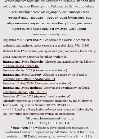
Wissenschaftsministerium der Kirgisischen Republik lizenziert und
akkreditiert ist, vom Bildungs- und Kulturrat der Schweiz zugelassen
Часть Швейцарского Международного Университета,
который лицензирован и аккредитован Министерством
образования и науки Кыргызской Республики, разрешен
Советом по образованию и культуре Швейцарии
www.swissuniversity.com
Registered as a "UNIVERSITY," we operate as a dynamic network of
academies and institutes across seven major global cities. With 3,800
students from 120 countries joining us each year, we proudly foster a truly
global community, supported by offices worldwide.
International Swiss University
:
Licensed and accredited by the
Ministry
of Education and Science KG
Issued on: 04 Sep 2024 (
License remains active ✔️
)
International Swiss Academy
: Allowed to operate by the
Board of
Education and Culture in Switzerland CH
Issued on:
12 Aug 2016 (
Allowance remains active ✔️
)
International Swiss Institute
:
Approved and permitted by the
Dubai
Educational Authority KHDA UAE
Issued on: 07 June 2023
(
Approval remains active ✔️
)
Officially registered as a higher education institution by the
Ministry of
Justice with Registration Number
304742-3310
-OOO.
⭐️⭐️⭐️⭐️⭐️ Rated as a 5-star higher and vocational education University by
QS, the world's most prestigious evaluation organization.
SII Swiss International Institute
CEO Building DIP, Dubai,
UAE
Please note:
This website is developed and managed in
Switzerland and is not operated by ISB Dubai. To visit the official
website of ISB Dubai, please go to:
www.sbh.academy.
ISB is