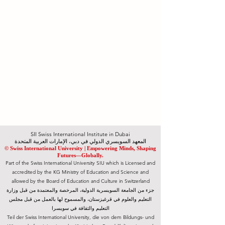
SII Swiss International Institute in Dubai
المعهد السويسري الدولي في دبي، الإمارات العربية المتحدة
© Swiss International University |
​Empowering Minds, Shaping
Futures—Globally.
Part of the Swiss International University SIU which is Licensed and
accredited by the KG Ministry of Education and Science and
allowed by the Board of Education and Culture in Switzerland
جزء من الجامعة السويسرية الدولية، المرخصة والمعتمدة من قبل وزارة
التعليم والعلوم في قرغيزستان، والمسموح لها بالعمل من قبل مجلس
التعليم والثقافة في سويسرا
Teil der Swiss International University, die von dem Bildungs- und