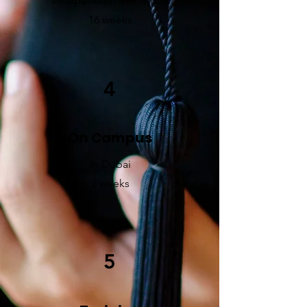
Independent Self-Study
16 weeks
4
On Campus
in Dubai
2 weeks
5