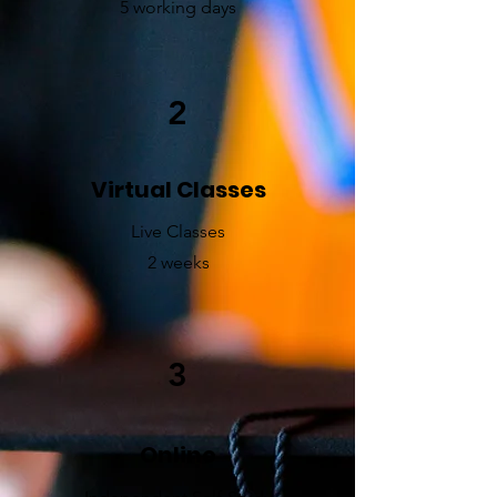
5 working days
2
Virtual Classes
Live Classes
2 weeks
3
Online