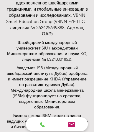
вдохновленное швейцарскими
традициями, и глобальные инновации в
образовании и исследованиях. VBNN
Smart Education Group (VBNN FZE LLC –
лицензия №
262425649888
, Аджман,
ОАЭ)
Швейцарский международный
университет SIU (
аккредитован
Министерством образования и науки KG,
лицензия № LS240001853).
Академия ISB (Международный
швейцарский институт в Дубае) одобрена
и имеет разрешение KHDA (Управление
по развитию туризма Дубая).
Международная школа менеджмента
(ISBM) функционирует на средства,
выделенные Министерством
образования.
Бизнес-школа ISBM входит в число
ведущих независимых школ гостиничного
и бизнес-менеджмента в Швейцарии.