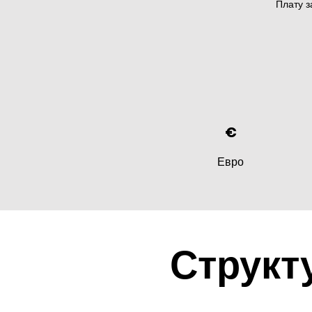
Плату з
€
Евро
Структ