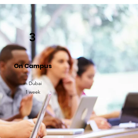
3
On Campus
in Dubai
1 week