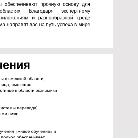
ы обеспечивают прочную основу для
астях. Благодаря экспертному
приложениям и разнообразной среде
а направят вас на путь успеха в мире
чения
ты в смежной области,
 лица, имеющие
естнице в области экономики
системы перевода)
ями ниже.
бучения «живое обучение» и
 подход обеспечивает