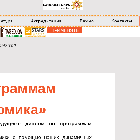
антура
Аккредитация
Важно
Контакты
ПРИМЕНЯТЬ
742-3310
граммам
номика»
удущего: диплом по программам
омики с помощью наших динамичных