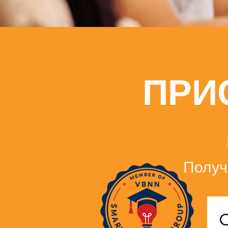
ПРИ
Получ
C