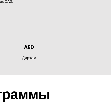
мах ОАЭ.
AED
Дирхам
ограммы