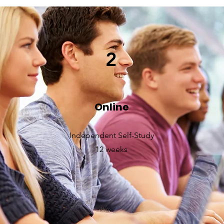
2
Online
Independent Self-Study
12 weeks