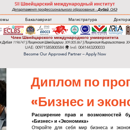
SII Швейцарский международный институт
Департамент профессионального образования –
Дубай
, ОАЭ
ломы
Бакалавриат
Магистратура
Доктор
Член Швейцарского международного университета
 Дубая 1196747
|
Лицензия Швейцарии 309.005.867
|
Лицензия Кыргызстана 304
UAE: 00971585800584 🌍 Intl: 0041443200033
Become Our Approved Partner – Apply Now
Диплом по про
«Бизнес и эко
Расширение прав и возможностей б
«Бизнес» и «Экономика»
Откройте для себя мир бизнеса и экон