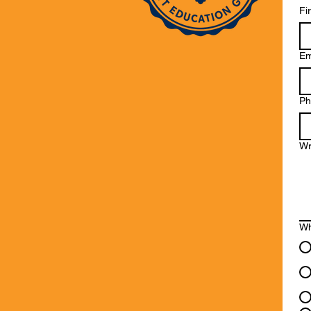
Fi
Em
Ph
Wr
Wh