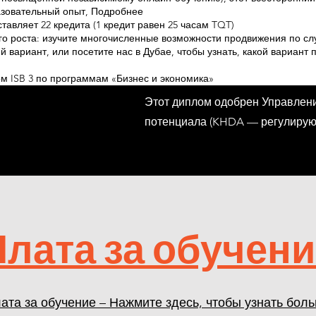
азовательный опыт, Подробнее
тавляет 22 кредита (1 кредит равен 25 часам TQT)
о роста: изучите многочисленные возможности продвижения по с
й вариант, или посетите нас в Дубае, чтобы узнать, какой вариант
м ISB 3 по программам «Бизнес и экономика»
Этот диплом одобрен Управлени
потенциала (KHDA — регулирующ
Плата за обучени
ата за обучение – Нажмите здесь, чтобы узнать бол