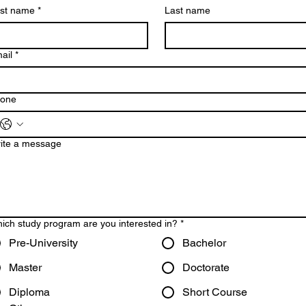
rst name
*
Last name
ail
*
one
ite a message
ich study program are you interested in?
*
Pre-University
Bachelor
Master
Doctorate
Diploma
Short Course