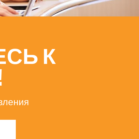
СЬ К
!
вления