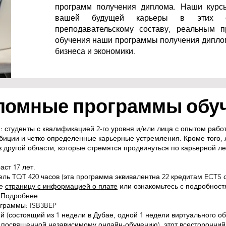
программ получения диплома. Наши курс
вашей будущей карьеры в этих обл
преподавательскому составу, реальным 
обучения наши программы получения диплом
бизнеса и экономики.
ломные программы обу
 студенты с квалификацией 2-го уровня и/или лица с опытом рабо
биции и четко определенные карьерные устремления. Кроме того,
 другой области, которые стремятся продвинуться по карьерной л
ст 17 лет.
ель TQT 420 часов (эта программа эквивалентна 22 кредитам ECTS 
те
страницу с информацией о плате
или ознакомьтесь с подробност
. Подробнее
граммы: ISB3BEP
 (состоящий из 1 недели в Дубае, одной 1 недели виртуального о
 посвященной независимому онлайн-обучению), этот всесторонний