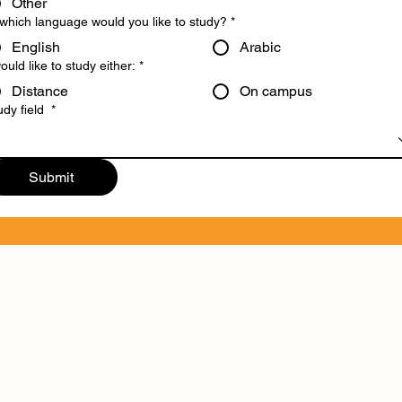
Other
 which language would you like to study?
*
English
Arabic
would like to study either:
*
Distance
On campus
udy field
*
Submit