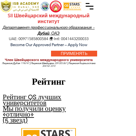
SII Швейцарский международный
институт
Департамент профессионального образования –
Дубай
, ОАЭ
UAE:
00971585800584
🌍 Intl:
0041443200033
Become Our Approved Partner – Apply Now
ПРИМЕНЯТЬ
Член Швейцарского международного университета
Лицензия Дубая
1196747
|
Лицензия Швейцарии
309.005.867
|
Лицензия Кыргызстана
304742-3310
Рейтинг
Рейтинг QS лучших
университетов
Мы получили оценку
«отлично»
(5 звезд)