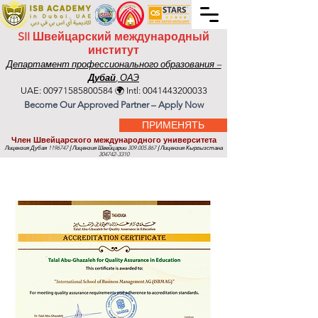
SII Швейцарский международный
институт
Департамент профессионального образования –
Дубай
, ОАЭ
UAE:
00971585800584
🌍 Intl:
0041443200033
Become Our Approved Partner – Apply Now
ПРИМЕНЯТЬ
Член Швейцарского международного университета
Лицензия Дубая
1196747
|
Лицензия Швейцарии
309.005.867
|
Лицензия Кыргызстана
304742-3310