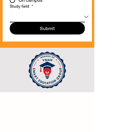
On campus
Study field
*
Submit