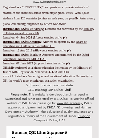
www.swissuniversity.com
Registered as a "UNIVERSITY," we operate as a dynamic network of
academies and institutes across seven major global cities. With 3,800
students from 120 countries joining us each year, we proudly foster a truly
global community, supported by offices worldwide.
International Swiss University
:
Licensed and accredited by the
Ministry
of Education and Science KG
Issued on: 04 Sep 2024 (
License remains active ✔️
)
International Swiss Academy
: Allowed to operate by the
Board of
Education and Culture in Switzerland CH
Issued on:
12 Aug 2016 (
Allowance remains active ✔️
)
International Swiss Institute
:
Approved and permitted by the
Dubai
Educational Authority KHDA UAE
Issued on: 07 June 2023
(
Approval remains active ✔️
)
Officially registered as a higher education institution by the
Ministry of
Justice with Registration Number
304742-3310
-OOO.
⭐️⭐️⭐️⭐️⭐️ Rated as a 5-star higher and vocational education University by
QS, the world's most prestigious evaluation organization.
SII Swiss International Institute
CEO Building DIP, Dubai,
UAE
Please note:
This website is developed and managed in
Switzerland and is not operated by ISB Dubai. To visit the official
website of ISB Dubai, please go to:
www.sbh.academy.
ISB is
approved and permitted by KHDA "Knowledge and Human
Development Authority" the educational quality assurance and
regulatory authority of the Government of Dubai.
Study on
Campus in Dubai, UAE
5 звезд QS: Швейцарский