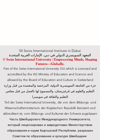
SII Swiss International Institute in Dubai
المعهد السويسري الدولي في دبي، الإمارات العربية المتحدة
© Swiss International University |
​Empowering Minds, Shaping
Futures—Globally.
Part of the Swiss International University SIU which is Licensed and
accredited by the KG Ministry of Education and Science and
allowed by the Board of Education and Culture in Switzerland
جزء من الجامعة السويسرية الدولية، المرخصة والمعتمدة من قبل وزارة
التعليم والعلوم في قرغيزستان، والمسموح لها بالعمل من قبل مجلس
التعليم والثقافة في سويسرا
Teil der Swiss International University, die von dem Bildungs- und
Wissenschaftsministerium der Kirgisischen Republik lizenziert und
akkreditiert ist, vom Bildungs- und Kulturrat der Schweiz zugelassen
Часть Швейцарского Международного Университета,
который лицензирован и аккредитован Министерством
образования и науки Кыргызской Республики, разрешен
Советом по образованию и культуре Швейцарии