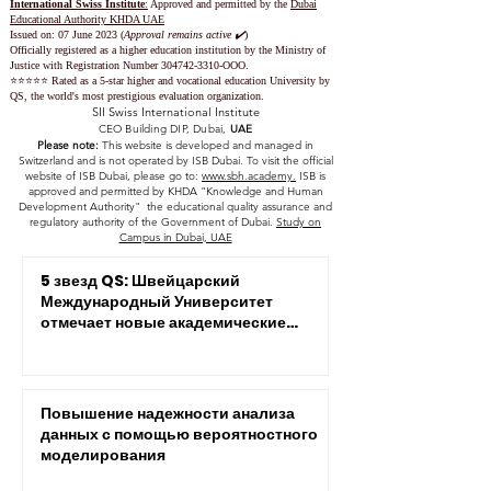
International Swiss Academy
: Allowed to operate by the
Board of
Education and Culture in Switzerland CH
Issued on:
12 Aug 2016 (
Allowance remains active ✔️
)
International Swiss Institute
:
Approved and permitted by the
Dubai
Educational Authority KHDA UAE
Issued on: 07 June 2023
(
Approval remains active ✔️
)
Officially registered as a higher education institution by the
Ministry of
Justice with Registration Number
304742-3310
-OOO.
⭐️⭐️⭐️⭐️⭐️ Rated as a 5-star higher and vocational education University by
QS, the world's most prestigious evaluation organization.
SII Swiss International Institute
CEO Building DIP, Dubai,
UAE
Please note:
This website is developed and managed in
Switzerland and is not operated by ISB Dubai. To visit the official
website of ISB Dubai, please go to:
www.sbh.academy.
ISB is
approved and permitted by KHDA "Knowledge and Human
Development Authority" the educational quality assurance and
regulatory authority of the Government of Dubai.
Study on
Campus in Dubai, UAE
5 звезд QS: Швейцарский
Международный Университет
отмечает новые академические
достижения
Повышение надежности анализа
данных с помощью вероятностного