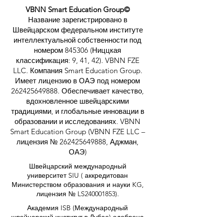
здесь:
https://executive.swissuniversity.com
/
VBNN Smart Education Group©
Название зарегистрировано в
Швейцарском федеральном институте
интеллектуальной собственности под
номером 845306 (Ниццкая
классификация: 9, 41, 42). VBNN FZE
LLC. Компания Smart Education Group.
Имеет лицензию в ОАЭ под номером
262425649888
. Обеспечивает качество,
вдохновленное швейцарскими
традициями, и глобальные инновации в
образовании и исследованиях. VBNN
Smart Education Group (VBNN FZE LLC –
лицензия №
262425649888
, Аджман,
ОАЭ)
Швейцарский международный
университет SIU (
аккредитован
Министерством образования и науки KG,
лицензия № LS240001853).