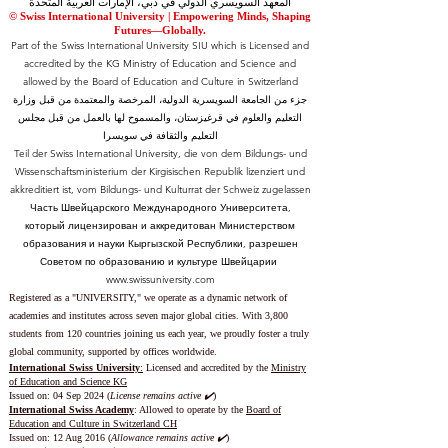
SII Swiss International Institute in Dubai
المعهد السويسري الدولي في دبي، الإمارات العربية المتحدة
© Swiss International University |
​Empowering Minds, Shaping
Futures—Globally.
Part of the Swiss International University SIU which is Licensed and
accredited by the KG Ministry of Education and Science and
allowed by the Board of Education and Culture in Switzerland
جزء من الجامعة السويسرية الدولية، المرخصة والمعتمدة من قبل وزارة
التعليم والعلوم في قرغيزستان، والمسموح لها بالعمل من قبل مجلس
التعليم والثقافة في سويسرا
Teil der Swiss International University, die von dem Bildungs- und
Wissenschaftsministerium der Kirgisischen Republik lizenziert und
akkreditiert ist, vom Bildungs- und Kulturrat der Schweiz zugelassen
Часть Швейцарского Международного Университета,
который лицензирован и аккредитован Министерством
образования и науки Кыргызской Республики, разрешен
Советом по образованию и культуре Швейцарии
www.swissuniversity.com
Registered as a "UNIVERSITY," we operate as a dynamic network of
academies and institutes across seven major global cities. With 3,800
students from 120 countries joining us each year, we proudly foster a truly
global community, supported by offices worldwide.
International Swiss University
:
Licensed and accredited by the
Ministry
of Education and Science KG
Issued on: 04 Sep 2024 (
License remains active ✔️
)