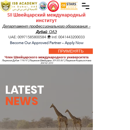
SII Швейцарский международный
институт
Департамент профессионального образования –
Дубай
, ОАЭ
UAE:
00971585800584
🌍 Intl:
0041443200033
Become Our Approved Partner – Apply Now
ПРИМЕНЯТЬ
Член Швейцарского международного университета
Лицензия Дубая
1196747
|
Лицензия Швейцарии
309.005.867
|
Лицензия Кыргызстана
304742-3310
L
A
TEST
NEWS