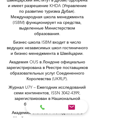
Академия ISB (Международный
швейцарский институт в Дубае) одобрена
и имеет разрешение KHDA (Управление
по развитию туризма Дубая).
Международная школа менеджмента
(ISBM) функционирует на средства,
выделенные Министерством
образования.
Бизнес-школа ISBM входит в число
ведущих независимых школ гостиничного
и бизнес-менеджмента в Швейцарии.
Академия OUS в Лондоне официально
зарегистрирована в Реестре поставщиков
образовательных услуг Соединенного
Королевства (UKRLP).
Журнал U7Y – Ежегодник исследований
семи континентов, ISSN 3042-4399,
зарегистрирован в Национальной
библиотеке Швейцарии.
Академия бизнеса и менеджмента в
Швейцарии — зарегистрированное