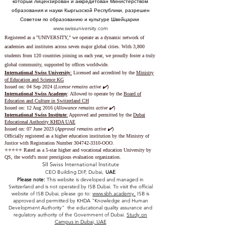
который лицензирован и аккредитован Министерством
образования и науки Кыргызской Республики, разрешен
Советом по образованию и культуре Швейцарии
www.swissuniversity.com
Registered as a "UNIVERSITY," we operate as a dynamic network of
academies and institutes across seven major global cities. With 3,800
students from 120 countries joining us each year, we proudly foster a truly
global community, supported by offices worldwide.
International Swiss University
:
Licensed and accredited by the
Ministry
of Education and Science KG
Issued on: 04 Sep 2024 (
License remains active ✔️
)
International Swiss Academy
: Allowed to operate by the
Board of
Education and Culture in Switzerland CH
Issued on:
12 Aug 2016 (
Allowance remains active ✔️
)
International Swiss Institute
:
Approved and permitted by the
Dubai
Educational Authority KHDA UAE
Issued on: 07 June 2023
(
Approval remains active ✔️
)
Officially registered as a higher education institution by the
Ministry of
Justice with Registration Number
304742-3310
-OOO.
⭐️⭐️⭐️⭐️⭐️ Rated as a 5-star higher and vocational education University by
QS, the world's most prestigious evaluation organization.
SII Swiss International Institute
CEO Building DIP, Dubai,
UAE
Please note:
This website is developed and managed in
Switzerland and is not operated by ISB Dubai. To visit the official
website of ISB Dubai, please go to:
www.sbh.academy.
ISB is
approved and permitted by KHDA "Knowledge and Human
Development Authority" the educational quality assurance and
regulatory authority of the Government of Dubai.
Study on
Campus in Dubai, UAE