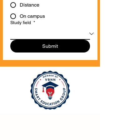
Distance
On campus
Study field
*
Submit