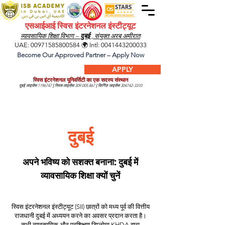
एसआईआई स्विस इंटरनेशनल इंस्टीट्यूट
व्यावसायिक शिक्षा विभाग –
दुबई
, संयुक्त अरब अमीरात
UAE:
00971585800584
🌍 Intl:
0041443200033
Become Our Approved Partner – Apply Now
APPLY
स्विस इंटरनेशनल यूनिवर्सिटी का एक सदस्य संस्थान
दुबई लाइसेंस
1196747
|
स्विस लाइसेंस
309.005.867
|
किर्गिज़ लाइसेंस
304742-3310
दुबई
अपने भविष्य को सशक्त बनाना: दुबई में
व्यावसायिक शिक्षा क्यों चुनें
स्विस इंटरनेशनल इंस्टीट्यूट (SII) छात्रों को मध्य पूर्व की वित्तीय
राजधानी दुबई में अध्ययन करने का अवसर प्रदान करता है।
सभी व्यावसायिक और प्रशिक्षण डिप्लोमा KHDA द्वारा