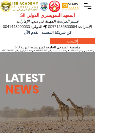
المعهد السويسري الدولي SII
قسم الدراسة المهنية في
دبي
، الإمارات
الإمارات:
00971585800584
🌍 الدولي:
0041443200033
كن شريكنا المعتمد - تقدم الآن
إنتسب
مؤسسة عضو في الجامعة السويسرية الدولية SIU
رخصة دبي رقم:
1196747
• رخصة سويسرا رقم:
309.005.867
• رخصة قرغيزيا
رقم:
304742-3310
L
A
TEST
NEWS