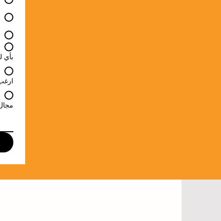
بأي ل
ارغب 
مجال