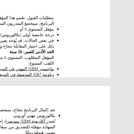
متطلبات القبول: صُمم هذا المؤ
البرنامج، سيخضع المتدربون المحت
مؤهل المستوى 6 أو
درجة جامعية أولى (بكالوريوس) أو
في بعض الحالات، قد يُؤخذ بعين 
ذلك على اجتياز المقابلة بنجاح و
الحد الأدنى للعمر: 26 سنة
المؤهل المطلوب: المستوى 6 من EQF أو مؤهل معترف به يعادله
اللقب الممنوح:
ماجستير ISBM المهني في المبيعات والتسويق
دبلومة ISB7 الموسعة في المبيعات والتسويق
عند إكمال البرنامج بنجاح، سيحصل
بكالوريوس مهني أوروبي
تُصدر
أكاديمية ISBM سويسرا
، إ
الشهادة مؤهلة للتصديق من سفارة
يضمن قبولها دوليًا.