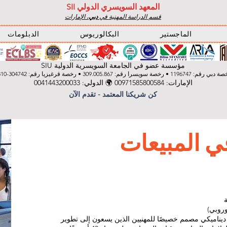
المعهد السويسري الدولي SII
قسم الدراسة المهنية في
دبي
، الإمارات
الماجستير
البكالوريوس
الدبلومات
مؤسسة عضو في الجامعة السويسرية الدولية SIU
 رقم: 1196747 • رخصة سويسرا رقم: 309.005.867 • رخصة قرغيزيا
رقم: 304742-3310
الإمارات: 00971585800584 🌍 الدولي: 0041443200033
كن شريكنا المعتمد - تقدم الآن
ي المبيعات
 ديناميكي مصمم خصيصًا للمهنيين الذين يسعون إلى تطوير