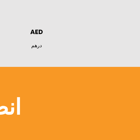
AED
درهم
انض