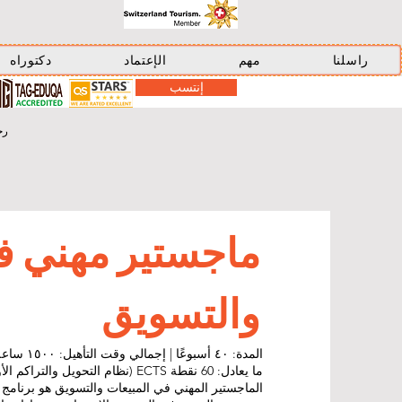
راسلنا
مهم
الإعتماد
دكتوراه
إنتسب
رخصة دبي
ماجستير مهني ف
والتسويق
المدة: ٤٠ أسبوعًا | إجمالي وقت التأهيل: ١٥٠٠ ساعة
ما يعادل: 60 نقطة ECTS (نظام التحويل والتراكم الأوروبي)
الماجستير المهني في المبيعات والتسويق هو برنامج