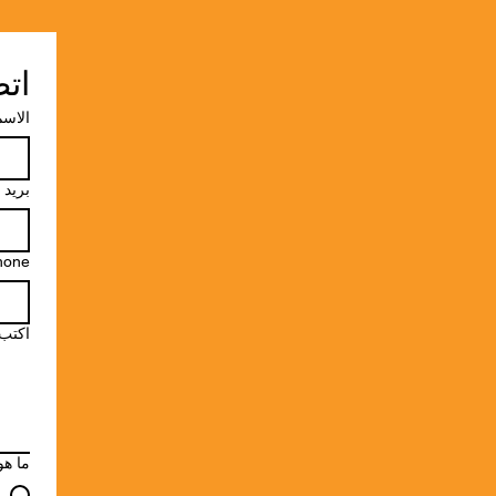
اتص
الاسم
بريد 
hone
اكتب
ما هو