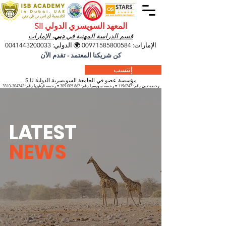
المعهد السويسري الدولي SII
قسم الدراسة المهنية في
دبي
، الإمارات
الإمارات:
00971585800584
🌍 الدولي:
0041443200033
كن شريكنا المعتمد - تقدم الآن
إنتسب
مؤسسة عضو في الجامعة السويسرية الدولية SIU
رخصة دبي رقم:
1196747
• رخصة سويسرا رقم:
309.005.867
• رخصة قرغيزيا
رقم:
304742-3310
L
A
TEST
NEWS