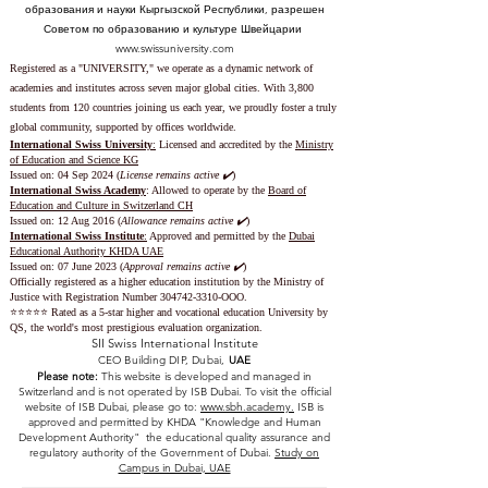
Часть Швейцарского Международного Университета,
который лицензирован и аккредитован Министерством
образования и науки Кыргызской Республики, разрешен
Советом по образованию и культуре Швейцарии
www.swissuniversity.com
Registered as a "UNIVERSITY," we operate as a dynamic network of
academies and institutes across seven major global cities. With 3,800
students from 120 countries joining us each year, we proudly foster a truly
global community, supported by offices worldwide.
International Swiss University
:
Licensed and accredited by the
Ministry
of Education and Science KG
Issued on: 04 Sep 2024 (
License remains active ✔️
)
International Swiss Academy
: Allowed to operate by the
Board of
Education and Culture in Switzerland CH
Issued on:
12 Aug 2016 (
Allowance remains active ✔️
)
International Swiss Institute
:
Approved and permitted by the
Dubai
Educational Authority KHDA UAE
Issued on: 07 June 2023
(
Approval remains active ✔️
)
Officially registered as a higher education institution by the
Ministry of
Justice with Registration Number
304742-3310
-OOO.
⭐️⭐️⭐️⭐️⭐️ Rated as a 5-star higher and vocational education University by
QS, the world's most prestigious evaluation organization.
SII Swiss International Institute
CEO Building DIP, Dubai,
UAE
Please note:
This website is developed and managed in
Switzerland and is not operated by ISB Dubai. To visit the official
website of ISB Dubai, please go to:
www.sbh.academy.
ISB is
approved and permitted by KHDA "Knowledge and Human
Development Authority" the educational quality assurance and