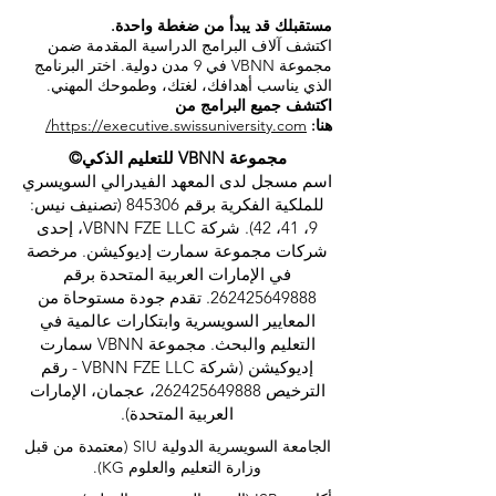
مستقبلك قد يبدأ من ضغطة واحدة.
اكتشف آلاف البرامج الدراسية المقدمة ضمن
مجموعة VBNN في 9 مدن دولية. اختر البرنامج
الذي يناسب أهدافك، لغتك، وطموحك المهني.
اكتشف جميع البرامج من
هنا:
https://executive.swissuniversity.com/
مجموعة VBNN للتعليم الذكي©
اسم مسجل لدى المعهد الفيدرالي السويسري
للملكية الفكرية برقم 845306 (تصنيف نيس:
9، 41، 42). شركة VBNN FZE LLC، إحدى
شركات مجموعة سمارت إديوكيشن. مرخصة
في الإمارات العربية المتحدة برقم
262425649888
. تقدم جودة مستوحاة من
المعايير السويسرية وابتكارات عالمية في
التعليم والبحث. مجموعة VBNN سمارت
إديوكيشن (شركة VBNN FZE LLC - رقم
الترخيص
262425649888
، عجمان، الإمارات
العربية المتحدة).
الجامعة السويسرية الدولية
SIU
(
معتمدة من قبل