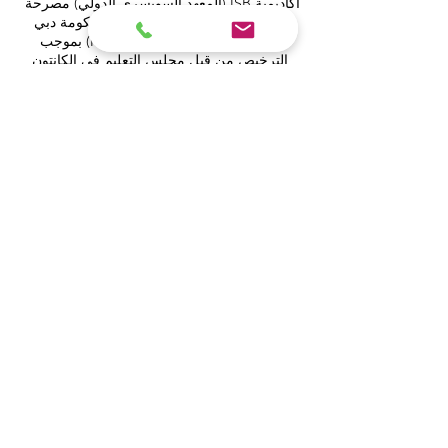
وزارة التعليم والعلوم KG).
أكاديمية ISB (المعهد السويسري الدولي) مصرحة
ومرخصة من قبل هيئة المعرفة، حكومة دبي
تعمل الكلية الدولية للإدارة (ISBM) بموجب
الترخيص من قبل مجلس التعليم في الكانتون
تُعد كلية إدارة الأعمال ISBM من بين أبرز كليات
إدارة الفنادق والأعمال المستقلة في سويسرا
أكاديمية OUS في لندن مسجلة رسمياً لدى سجل
مزودي التعليم في المملكة المتحدة (UKRLP).
مجلة U7Y الأكاديمية، مسجلة في المكتبة الوطنية
السويسرية ISSN 3042-4399
أكاديمية إدارة الأعمال في سويسرا، اسم مسجل
لدى المعهد الفيدرالي السويسري للملكية الفكرية
معهد IOSAAT لعلوم وتقنيات الفضاء التطبيقية،
للنهوض بعلوم وتقنيات الفضاء
مكتبة الطلاب الدولية STULIB هي مكتبة أكاديمية
على الإنترنت لدعم الطلاب
مركز YJD العالمي للدبلوماسية®، معهد دراسات
الدبلوماسية والعلوم السياسية في سويسرا