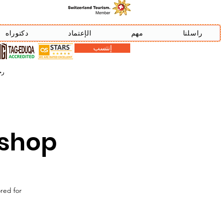
راسلنا
مهم
الإعتماد
دكتوراه
إنتسب
رخصة دبي
kshop
ored for