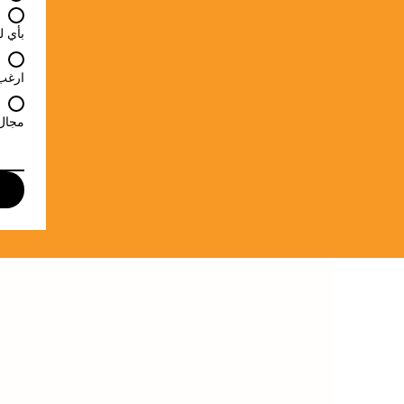
بأي ل
ارغب 
مجال