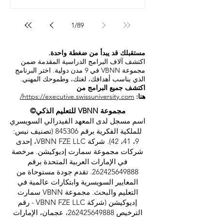
1
/
89
مستقبلك قد يبدأ من ضغطة واحدة.
اكتشف آلاف البرامج الدراسية المقدمة ضمن
مجموعة VBNN في 9 مدن دولية. اختر البرنامج
الذي يناسب أهدافك، لغتك، وطموحك المهني.
اكتشف جميع البرامج من
هنا:
https://executive.swissuniversity.com/
مجموعة VBNN للتعليم الذكي©
اسم مسجل لدى المعهد الفيدرالي السويسري
للملكية الفكرية برقم 845306 (تصنيف نيس:
9، 41، 42). شركة VBNN FZE LLC، إحدى
شركات مجموعة سمارت إديوكيشن. مرخصة
في الإمارات العربية المتحدة برقم
262425649888
. تقدم جودة مستوحاة من
المعايير السويسرية وابتكارات عالمية في
التعليم والبحث. مجموعة VBNN سمارت
إديوكيشن (شركة VBNN FZE LLC - رقم
الترخيص
262425649888
، عجمان، الإمارات