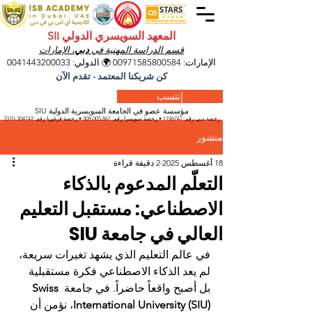
المعهد السويسري الدولي SII
قسم الدراسة المهنية في
دبي
، الإمارات
الإمارات:
00971585800584
🌍 الدولي:
0041443200033
كن شريكنا المعتمد - تقدم الآن
إنتسب
مؤسسة عضو في الجامعة السويسرية الدولية SIU
رخصة دبي رقم:
1196747
• رخصة سويسرا رقم:
309.005.867
• رخصة قرغيزيا
رقم:
304742-3310
منشور
18 أغسطس 2025
2 دقيقة قراءة
التعلّم المدعوم بالذكاء
الاصطناعي: مستقبل التعليم
العالي في جامعة SIU
في عالم التعليم الذي يشهد تغيرات سريعة، 
لم يعد الذكاء الاصطناعي فكرة مستقبلية 
بل أصبح واقعاً حاضراً. في جامعة 
Swiss 
International University (SIU)
، نؤمن أن 