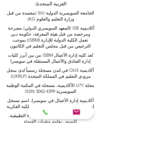
العربية المتحدة).
الجامعة السويسرية الدولية
SIU
(
معتمدة من قبل
وزارة التعليم والعلوم KG).
أكاديمية ISB (المعهد السويسري الدولي) مصرحة
ومرخصة من قبل هيئة المعرفة، حكومة دبي
تعمل الكلية الدولية للإدارة (ISBM) بموجب
الترخيص من قبل مجلس التعليم في الكانتون
تُعد كلية إدارة الأعمال ISBM من بين أبرز كليات
إدارة الفنادق والأعمال المستقلة في سويسرا
أكاديمية OUS في لندن مسجلة رسمياً لدى سجل
مزودي التعليم في المملكة المتحدة (UKRLP).
مجلة U7Y الأكاديمية، مسجلة في المكتبة الوطنية
السويسرية ISSN 3042-4399
أكاديمية إدارة الأعمال في سويسرا، اسم مسجل
لدى المعهد الفيدرالي السويسري للملكية الفكرية
معهد IOSAAT لعلوم وتقنيات الفضاء التطبيقية،
للنهوض بعلوم وتقنيات الفضاء
مكتبة الطلاب الدولية STULIB هي مكتبة أكاديمية
على الإنترنت لدعم الطلاب