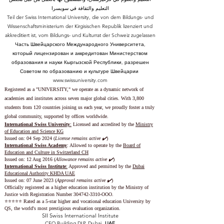
التعليم والثقافة في سويسرا
Teil der Swiss International University, die von dem Bildungs- und
Wissenschaftsministerium der Kirgisischen Republik lizenziert und
akkreditiert ist, vom Bildungs- und Kulturrat der Schweiz zugelassen
Часть Швейцарского Международного Университета,
который лицензирован и аккредитован Министерством
образования и науки Кыргызской Республики, разрешен
Советом по образованию и культуре Швейцарии
www.swissuniversity.com
Registered as a "UNIVERSITY," we operate as a dynamic network of
academies and institutes across seven major global cities. With 3,800
students from 120 countries joining us each year, we proudly foster a truly
global community, supported by offices worldwide.
International Swiss University
:
Licensed and accredited by the
Ministry
of Education and Science KG
Issued on: 04 Sep 2024 (
License remains active ✔️
)
International Swiss Academy
: Allowed to operate by the
Board of
Education and Culture in Switzerland CH
Issued on:
12 Aug 2016 (
Allowance remains active ✔️
)
International Swiss Institute
:
Approved and permitted by the
Dubai
Educational Authority KHDA UAE
Issued on: 07 June 2023
(
Approval remains active ✔️
)
Officially registered as a higher education institution by the
Ministry of
Justice with Registration Number
304742-3310
-OOO.
⭐️⭐️⭐️⭐️⭐️ Rated as a 5-star higher and vocational education University by
QS, the world's most prestigious evaluation organization.
SII Swiss International Institute
CEO Building DIP, Dubai,
UAE