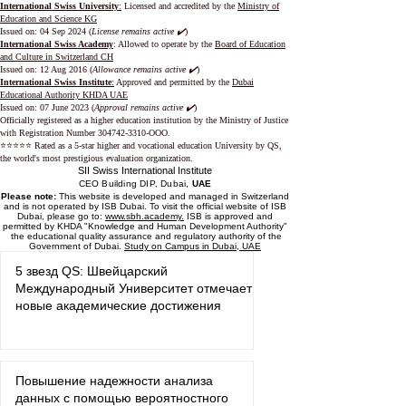
International Swiss University
:
Licensed and accredited by the
Ministry of
Education and Science KG
Issued on: 04 Sep 2024 (
License remains active ✔️
)
International Swiss Academy
: Allowed to operate by the
Board of Education
and Culture in Switzerland CH
Issued on:
12 Aug 2016 (
Allowance remains active ✔️
)
International Swiss Institute
:
Approved and permitted by the
Dubai
Educational Authority KHDA UAE
Issued on: 07 June 2023
(
Approval remains active ✔️
)
Officially registered as a higher education institution by the
Ministry of Justice
with Registration Number
304742-3310
-OOO.
⭐️⭐️⭐️⭐️⭐️ Rated as a 5-star higher and vocational education University by QS,
the world's most prestigious evaluation organization.
SII Swiss International Institute
CEO Building DIP, Dubai,
UAE
Please note:
This website is developed and managed in Switzerland
and is not operated by ISB Dubai. To visit the official website of ISB
Dubai, please go to:
www.sbh.academy.
ISB is approved and
permitted by KHDA "Knowledge and Human Development Authority"
the educational quality assurance and regulatory authority of the
Government of Dubai.
Study on Campus in Dubai, UAE
5 звезд QS: Швейцарский
Международный Университет отмечает
новые академические достижения
Повышение надежности анализа
данных с помощью вероятностного