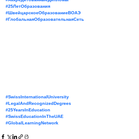
#25ЛетОбразования
#ШвейцарскоеОбразованиеВОАЭ
#ГлобальнаяОбразовательнаяСеть
#SwissInternationalUniversity
#LegalAndRecognizedDegrees
#25YearsInEducation
#SwissEducationInTheUAE
#GlobalLearningNetwork