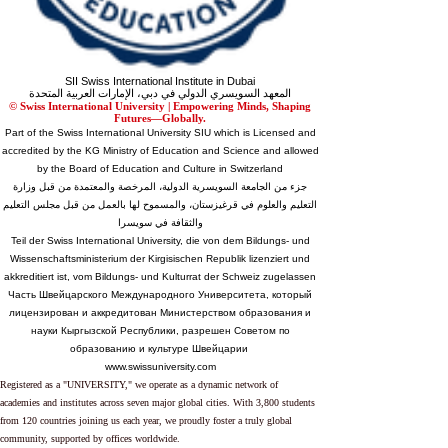
SII Swiss International Institute in Dubai
المعهد السويسري الدولي في دبي، الإمارات العربية المتحدة
© Swiss International University |
​Empowering Minds, Shaping
Futures—Globally.
Part of the Swiss International University SIU which is Licensed and
accredited by the KG Ministry of Education and Science and allowed
by the Board of Education and Culture in Switzerland
جزء من الجامعة السويسرية الدولية، المرخصة والمعتمدة من قبل وزارة
التعليم والعلوم في قرغيزستان، والمسموح لها بالعمل من قبل مجلس التعليم
والثقافة في سويسرا
Teil der Swiss International University, die von dem Bildungs- und
Wissenschaftsministerium der Kirgisischen Republik lizenziert und
akkreditiert ist, vom Bildungs- und Kulturrat der Schweiz zugelassen
Часть Швейцарского Международного Университета, который
лицензирован и аккредитован Министерством образования и
науки Кыргызской Республики, разрешен Советом по
образованию и культуре Швейцарии
www.swissuniversity.com
Registered as a "UNIVERSITY," we operate as a dynamic network of
academies and institutes across seven major global cities. With 3,800 students
from 120 countries joining us each year, we proudly foster a truly global
community, supported by offices worldwide.