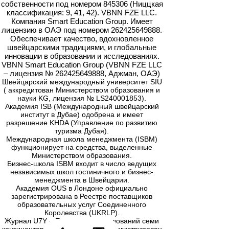
собственности под номером 845306 (Ниццкая
классификация: 9, 41, 42). VBNN FZE LLC.
Компания Smart Education Group. Имеет
лицензию в ОАЭ под номером
262425649888
.
Обеспечивает качество, вдохновленное
швейцарскими традициями, и глобальные
инновации в образовании и исследованиях.
VBNN Smart Education Group (VBNN FZE LLC
– лицензия №
262425649888
, Аджман, ОАЭ)
Швейцарский международный университет SIU
(
аккредитован Министерством образования и
науки KG, лицензия № LS240001853).
Академия ISB (Международный швейцарский
институт в Дубае) одобрена и имеет
разрешение KHDA (Управление по развитию
туризма Дубая).
Международная школа менеджмента (ISBM)
функционирует на средства, выделенные
Министерством образования.
Бизнес-школа ISBM входит в число ведущих
независимых школ гостиничного и бизнес-
менеджмента в Швейцарии.
Академия OUS в Лондоне официально
зарегистрирована в Реестре поставщиков
образовательных услуг Соединенного
Королевства (UKRLP).
Журнал U7Y – Ежегодник исследований семи
континентов, ISSN 3042-4399, зарегистрирован