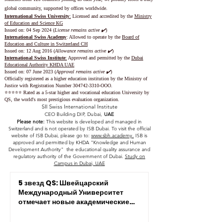
global community, supported by offices worldwide.
International Swiss University
:
Licensed and accredited by the
Ministry
of Education and Science KG
Issued on: 04 Sep 2024 (
License remains active ✔️
)
International Swiss Academy
: Allowed to operate by the
Board of
Education and Culture in Switzerland CH
Issued on:
12 Aug 2016 (
Allowance remains active ✔️
)
International Swiss Institute
:
Approved and permitted by the
Dubai
Educational Authority KHDA UAE
Issued on: 07 June 2023
(
Approval remains active ✔️
)
Officially registered as a higher education institution by the
Ministry of
Justice with Registration Number
304742-3310
-OOO.
⭐️⭐️⭐️⭐️⭐️ Rated as a 5-star higher and vocational education University by
QS, the world's most prestigious evaluation organization.
SII Swiss International Institute
CEO Building DIP, Dubai,
UAE
Please note:
This website is developed and managed in
Switzerland and is not operated by ISB Dubai. To visit the official
website of ISB Dubai, please go to:
www.sbh.academy.
ISB is
approved and permitted by KHDA "Knowledge and Human
Development Authority" the educational quality assurance and
regulatory authority of the Government of Dubai.
Study on
Campus in Dubai, UAE
5 звезд QS: Швейцарский
Международный Университет
отмечает новые академические
достижения