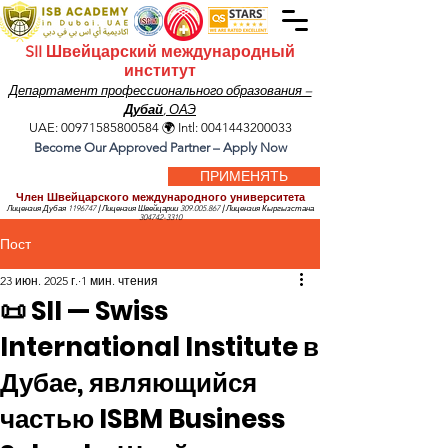
SII Швейцарский международный
институт
Департамент профессионального образования –
Дубай
, ОАЭ
UAE:
00971585800584
🌍 Intl:
0041443200033
Become Our Approved Partner – Apply Now
ПРИМЕНЯТЬ
Член Швейцарского международного университета
Лицензия Дубая
1196747
|
Лицензия Швейцарии
309.005.867
|
Лицензия Кыргызстана
304742-3310
Пост
23 июн. 2025 г.
1 мин. чтения
📜 SII — Swiss
International Institute в
Дубае, являющийся
частью ISBM Business