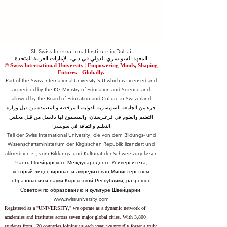
SII Swiss International Institute in Dubai
المعهد السويسري الدولي في دبي، الإمارات العربية المتحدة
© Swiss International University |
​Empowering Minds, Shaping
Futures—Globally.
Part of the Swiss International University SIU which is Licensed and
accredited by the KG Ministry of Education and Science and
allowed by the Board of Education and Culture in Switzerland
جزء من الجامعة السويسرية الدولية، المرخصة والمعتمدة من قبل وزارة
التعليم والعلوم في قرغيزستان، والمسموح لها بالعمل من قبل مجلس
التعليم والثقافة في سويسرا
Teil der Swiss International University, die von dem Bildungs- und
Wissenschaftsministerium der Kirgisischen Republik lizenziert und
akkreditiert ist, vom Bildungs- und Kulturrat der Schweiz zugelassen
Часть Швейцарского Международного Университета,
который лицензирован и аккредитован Министерством
образования и науки Кыргызской Республики, разрешен
Советом по образованию и культуре Швейцарии
www.swissuniversity.com
Registered as a "UNIVERSITY," we operate as a dynamic network of
academies and institutes across seven major global cities. With 3,800
students from 120 countries joining us each year, we proudly foster a truly