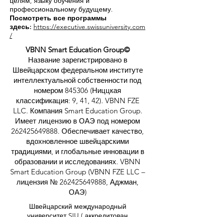
целям, языку обучения и
профессиональному будущему.
Посмотреть все программы
здесь:
https://executive.swissuniversity.com
/
VBNN Smart Education Group©
Название зарегистрировано в
Швейцарском федеральном институте
интеллектуальной собственности под
номером 845306 (Ниццкая
классификация: 9, 41, 42). VBNN FZE
LLC. Компания Smart Education Group.
Имеет лицензию в ОАЭ под номером
262425649888
. Обеспечивает качество,
вдохновленное швейцарскими
традициями, и глобальные инновации в
образовании и исследованиях. VBNN
Smart Education Group (VBNN FZE LLC –
лицензия №
262425649888
, Аджман,
ОАЭ)
Швейцарский международный
университет SIU (
аккредитован