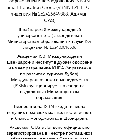
образовании и исследованиях. VBNN
Smart Education Group (VBNN FZE LLC –
лицензия №
262425649888
, Аджман,
ОАЭ)
Швейцарский международный
университет SIU (
аккредитован
Министерством образования и науки KG,
лицензия № LS240001853).
Академия ISB (Международный
швейцарский институт в Дубае) одобрена
и имеет разрешение KHDA (Управление
по развитию туризма Дубая).
Международная школа менеджмента
(ISBM) функционирует на средства,
выделенные Министерством
образования.
Бизнес-школа ISBM входит в число
ведущих независимых школ гостиничного
и бизнес-менеджмента в Швейцарии.
Академия OUS в Лондоне официально
зарегистрирована в Реестре поставщиков
образовательных услуг Соединенного