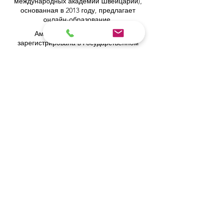
международных академий Швейцарии),
основанная в 2013 году, предлагает
онлайн-образование.
Амберская академия Рига,
зарегистрирована в Государственном
реестре образовательных учреждений
Латвии под номером
3380802601
.
Partners, Memberships & Quality
Assurance
PINO Швейцария: Профессиональный
международный колледж по соблюдению
норм.
GQA — независимый международный
знак качества в Швейцарии.
Евро-арабская торговая палата® в
Швейцарии и ОАЭ (EACC)
Объединенная кенийско-арабская
торгово-промышленная палата (JKACCI)
Европейский совет ведущих бизнес-школ