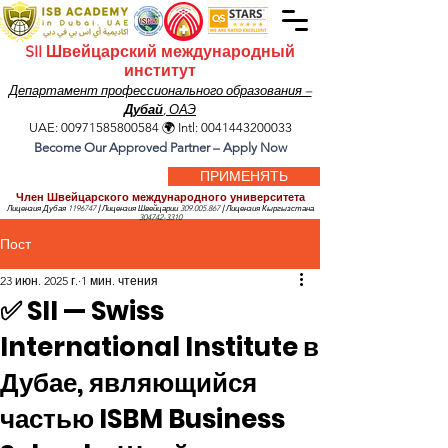
SII Швейцарский международный
институт
Департамент профессионального образования –
Дубай
, ОАЭ
UAE:
00971585800584
🌍 Intl:
0041443200033
Become Our Approved Partner – Apply Now
ПРИМЕНЯТЬ
Член Швейцарского международного университета
Лицензия Дубая
1196747
|
Лицензия Швейцарии
309.005.867
|
Лицензия Кыргызстана
304742-3310
Пост
23 июн. 2025 г.
1 мин. чтения
✅ SII — Swiss
International Institute в
Дубае, являющийся
частью ISBM Business