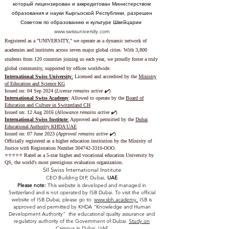
который лицензирован и аккредитован Министерством
образования и науки Кыргызской Республики, разрешен
Советом по образованию и культуре Швейцарии
www.swissuniversity.com
Registered as a "UNIVERSITY," we operate as a dynamic network of
academies and institutes across seven major global cities. With 3,800
students from 120 countries joining us each year, we proudly foster a truly
global community, supported by offices worldwide.
International Swiss University
:
Licensed and accredited by the
Ministry
of Education and Science KG
Issued on: 04 Sep 2024 (
License remains active ✔️
)
International Swiss Academy
: Allowed to operate by the
Board of
Education and Culture in Switzerland CH
Issued on:
12 Aug 2016 (
Allowance remains active ✔️
)
International Swiss Institute
:
Approved and permitted by the
Dubai
Educational Authority KHDA UAE
Issued on: 07 June 2023
(
Approval remains active ✔️
)
Officially registered as a higher education institution by the
Ministry of
Justice with Registration Number
304742-3310
-OOO.
⭐️⭐️⭐️⭐️⭐️ Rated as a 5-star higher and vocational education University by
QS, the world's most prestigious evaluation organization.
SII Swiss International Institute
CEO Building DIP, Dubai,
UAE
Please note:
This website is developed and managed in
Switzerland and is not operated by ISB Dubai. To visit the official
website of ISB Dubai, please go to:
www.sbh.academy.
ISB is
approved and permitted by KHDA "Knowledge and Human
Development Authority" the educational quality assurance and
regulatory authority of the Government of Dubai.
Study on
Campus in Dubai, UAE