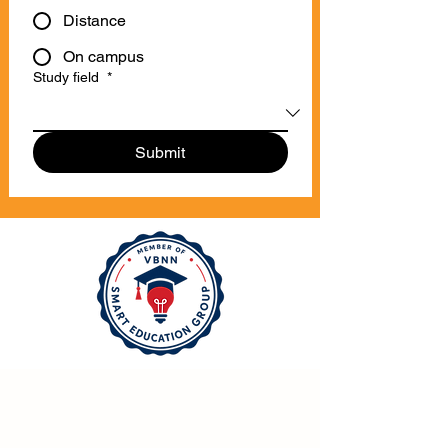
Distance
On campus
Study field
*
Submit