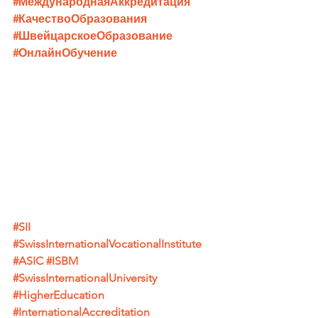
#МеждународнаяАккредитация
#КачествоОбразования
#ШвейцарскоеОбразование
#ОнлайнОбучение
#SII
#SwissInternationalVocationalInstitute
#ASIC
#ISBM
#SwissInternationalUniversity
#HigherEducation
#InternationalAccreditation