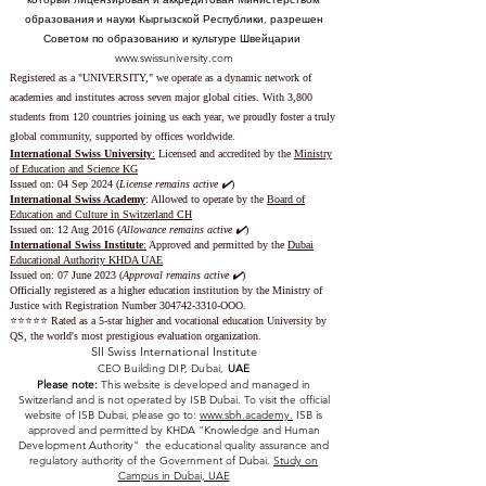
образования и науки Кыргызской Республики, разрешен
Советом по образованию и культуре Швейцарии
www.swissuniversity.com
Registered as a "UNIVERSITY," we operate as a dynamic network of
academies and institutes across seven major global cities. With 3,800
students from 120 countries joining us each year, we proudly foster a truly
global community, supported by offices worldwide.
International Swiss University
:
Licensed and accredited by the
Ministry
of Education and Science KG
Issued on: 04 Sep 2024 (
License remains active ✔️
)
International Swiss Academy
: Allowed to operate by the
Board of
Education and Culture in Switzerland CH
Issued on:
12 Aug 2016 (
Allowance remains active ✔️
)
International Swiss Institute
:
Approved and permitted by the
Dubai
Educational Authority KHDA UAE
Issued on: 07 June 2023
(
Approval remains active ✔️
)
Officially registered as a higher education institution by the
Ministry of
Justice with Registration Number
304742-3310
-OOO.
⭐️⭐️⭐️⭐️⭐️ Rated as a 5-star higher and vocational education University by
QS, the world's most prestigious evaluation organization.
SII Swiss International Institute
CEO Building DIP, Dubai,
UAE
Please note:
This website is developed and managed in
Switzerland and is not operated by ISB Dubai. To visit the official
website of ISB Dubai, please go to:
www.sbh.academy.
ISB is
approved and permitted by KHDA "Knowledge and Human
Development Authority" the educational quality assurance and
regulatory authority of the Government of Dubai.
Study on
Campus in Dubai, UAE