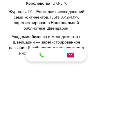
Королевства (UKRLP).
Журнал U7Y – Ежегодник исследований
семи континентов, ISSN 3042-4399,
зарегистрирован в Национальной
библиотеке Швейцарии.
Академия бизнеса и менеджмента в
Швейцарии — зарегистрированное
название Швейцарского федерального
института интеллектуальной
собственности.
Институт космических и прикладных
технологий IOSAAT, развитие космических
наук и технологий.
STULIB – Международная студенческая
библиотека – это академическая онлайн-
библиотека, созданная для поддержки
студентов, исследователей и тех, кто
стремится к непрерывному обучению.
YJD Global Center for Diplomacy®,
Институт исследований дипломатии и
политических наук в Швейцарии с 2013