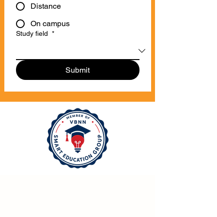
Distance
On campus
Study field
*
Submit