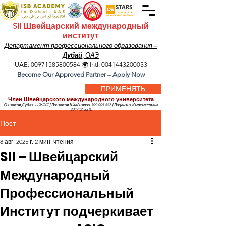
SII Швейцарский международный
институт
Департамент профессионального образования –
Дубай
, ОАЭ
UAE:
00971585800584
🌍 Intl:
0041443200033
Become Our Approved Partner – Apply Now
ПРИМЕНЯТЬ
Член Швейцарского международного университета
Лицензия Дубая
1196747
|
Лицензия Швейцарии
309.005.867
|
Лицензия Кыргызстана
304742-3310
Пост
8 авг. 2025 г.
2 мин. чтения
SII – Швейцарский
Международный
Профессиональный
Институт подчеркивает