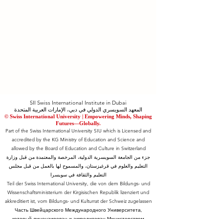
SII Swiss International Institute in Dubai
المعهد السويسري الدولي في دبي، الإمارات العربية المتحدة
© Swiss International University |
​Empowering Minds, Shaping
Futures—Globally.
Part of the Swiss International University SIU which is Licensed and
accredited by the KG Ministry of Education and Science and
allowed by the Board of Education and Culture in Switzerland
جزء من الجامعة السويسرية الدولية، المرخصة والمعتمدة من قبل وزارة
التعليم والعلوم في قرغيزستان، والمسموح لها بالعمل من قبل مجلس
التعليم والثقافة في سويسرا
Teil der Swiss International University, die von dem Bildungs- und
Wissenschaftsministerium der Kirgisischen Republik lizenziert und
akkreditiert ist, vom Bildungs- und Kulturrat der Schweiz zugelassen
Часть Швейцарского Международного Университета,
который лицензирован и аккредитован Министерством