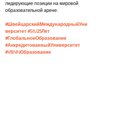
лидирующие позиции на мировой 
образовательной арене.
#ШвейцарскийМеждународныйУни
верситет
#SIU25Лет
#ГлобальноеОбразование
#АккредитованныйУниверситет
#VBNNОбразование