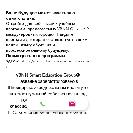
Ваше будущее может начаться с
одного клика.
Откройте для себя тысячи учебных
программ, предлагаемых VBNN Group в 9
международных городах. Найдите
программу, которая соответствует вашим
целям, языку обучения и
профессиональному будущему.
Посмотреть все программы
здесь:
https://executive.swissuniversity.com
/
VBNN Smart Education Group©
Название зарегистрировано в
Швейцарском федеральном институте
интеллектуальной собственности под
номером 845306 (Ниццкая
классификация: 9, 41, 42). VBNN FZE
LLC. Компания Smart Education Group.
Имеет лицензию в ОАЭ под номером
262425649888
. Обеспечивает качество,
вдохновленное швейцарскими