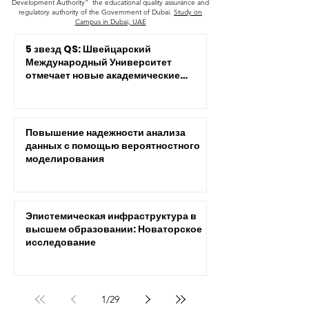
Development Authority" the educational quality assurance and
regulatory authority of the Government of Dubai.
Study on
Campus in Dubai, UAE
5 звезд QS: Швейцарский
Международный Университет
отмечает новые академические
достижения
Повышение надежности анализа
данных с помощью вероятностного
моделирования
Эпистемическая инфраструктура в
высшем образовании: Новаторское
исследование
1
/
29