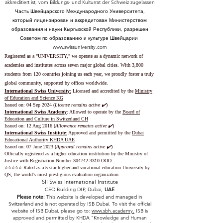
akkreditiert ist, vom Bildungs- und Kulturrat der Schweiz zugelassen
Часть Швейцарского Международного Университета,
который лицензирован и аккредитован Министерством
образования и науки Кыргызской Республики, разрешен
Советом по образованию и культуре Швейцарии
www.swissuniversity.com
Registered as a "UNIVERSITY," we operate as a dynamic network of
academies and institutes across seven major global cities. With 3,800
students from 120 countries joining us each year, we proudly foster a truly
global community, supported by offices worldwide.
International Swiss University
:
Licensed and accredited by the
Ministry
of Education and Science KG
Issued on: 04 Sep 2024 (
License remains active ✔️
)
International Swiss Academy
: Allowed to operate by the
Board of
Education and Culture in Switzerland CH
Issued on:
12 Aug 2016 (
Allowance remains active ✔️
)
International Swiss Institute
:
Approved and permitted by the
Dubai
Educational Authority KHDA UAE
Issued on: 07 June 2023
(
Approval remains active ✔️
)
Officially registered as a higher education institution by the
Ministry of
Justice with Registration Number
304742-3310
-OOO.
⭐️⭐️⭐️⭐️⭐️ Rated as a 5-star higher and vocational education University by
QS, the world's most prestigious evaluation organization.
SII Swiss International Institute
CEO Building DIP, Dubai,
UAE
Please note:
This website is developed and managed in
Switzerland and is not operated by ISB Dubai. To visit the official
website of ISB Dubai, please go to:
www.sbh.academy.
ISB is
approved and permitted by KHDA "Knowledge and Human