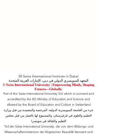
SII Swiss International Institute in Dubai
المعهد السويسري الدولي في دبي، الإمارات العربية المتحدة
© Swiss International University |
​Empowering Minds, Shaping
Futures—Globally.
Part of the Swiss International University SIU which is Licensed and
accredited by the KG Ministry of Education and Science and
allowed by the Board of Education and Culture in Switzerland
جزء من الجامعة السويسرية الدولية، المرخصة والمعتمدة من قبل وزارة
التعليم والعلوم في قرغيزستان، والمسموح لها بالعمل من قبل مجلس
التعليم والثقافة في سويسرا
Teil der Swiss International University, die von dem Bildungs- und
Wissenschaftsministerium der Kirgisischen Republik lizenziert und