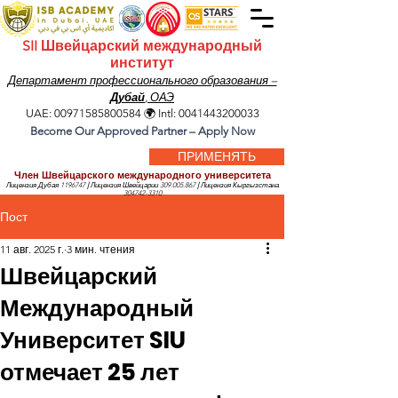
SII Швейцарский международный
институт
Департамент профессионального образования –
Дубай
, ОАЭ
UAE:
00971585800584
🌍 Intl:
0041443200033
Become Our Approved Partner – Apply Now
ПРИМЕНЯТЬ
Член Швейцарского международного университета
Лицензия Дубая
1196747
|
Лицензия Швейцарии
309.005.867
|
Лицензия Кыргызстана
304742-3310
Пост
11 авг. 2025 г.
3 мин. чтения
Швейцарский
Международный
Университет SIU
отмечает 25 лет