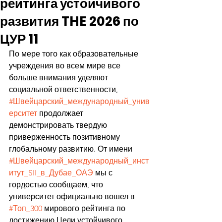
рейтинга устойчивого
развития THE 2026 по
ЦУР 11
По мере того как образовательные 
учреждения во всем мире все 
больше внимания уделяют 
социальной ответственности, 
#Швейцарский_международный_унив
ерситет
 продолжает 
демонстрировать твердую 
приверженность позитивному 
глобальному развитию. От имени 
#Швейцарский_международный_инст
итут_SII_в_Дубае_ОАЭ
 мы с 
гордостью сообщаем, что 
университет официально вошел в 
#Топ_300
 мирового рейтинга по 
достижению Цели устойчивого 