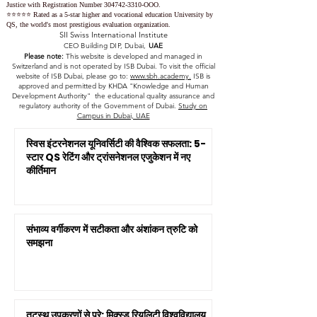
Justice with Registration Number
304742-3310
-OOO.
⭐️⭐️⭐️⭐️⭐️ Rated as a 5-star higher and vocational education University by
QS, the world's most prestigious evaluation organization.
SII Swiss International Institute
CEO Building DIP, Dubai,
UAE
Please note:
This website is developed and managed in
Switzerland and is not operated by ISB Dubai. To visit the official
website of ISB Dubai, please go to:
www.sbh.academy.
ISB is
approved and permitted by KHDA "Knowledge and Human
Development Authority" the educational quality assurance and
regulatory authority of the Government of Dubai.
Study on
Campus in Dubai, UAE
स्विस इंटरनेशनल यूनिवर्सिटी की वैश्विक सफलता: 5-
स्टार QS रेटिंग और ट्रांसनेशनल एजुकेशन में नए
कीर्तिमान
संभाव्य वर्गीकरण में सटीकता और अंशांकन त्रुटि को
समझना
तटस्थ उपकरणों से परे: मिक्स्ड रियलिटी विश्वविद्यालय