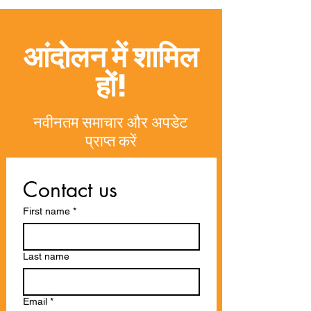
प्रणालियों को कैसे पु
रही है
आंदोलन में शामिल
हों!
नवीनतम समाचार और अपडेट
प्राप्त करें
Contact us
First name
*
Last name
Email
*