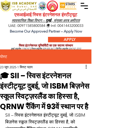
एसआईआई स्विस इंटरनेशनल इंस्टीट्यूट
व्यावसायिक शिक्षा विभाग –
दुबई
, संयुक्त अरब अमीरात
UAE:
00971585800584
🌍 Intl:
0041443200033
Become Our Approved Partner – Apply Now
APPLY
स्विस इंटरनेशनल यूनिवर्सिटी का एक सदस्य संस्थान
दुबई लाइसेंस
1196747
|
स्विस लाइसेंस
309.005.867
|
किर्गिज़ लाइसेंस
304742-3310
पोस्ट
23 जून 2025
1 मिनट पठन
🎓 SII – स्विस इंटरनेशनल
इंस्टीट्यूट दुबई, जो ISBM बिज़नेस
स्कूल स्विट्ज़रलैंड का हिस्सा है,
QRNW रैंकिंग में 93वें स्थान पर है
SII – स्विस इंटरनेशनल इंस्टीट्यूट दुबई, जो ISBM 
बिज़नेस स्कूल स्विट्ज़रलैंड का हिस्सा है, को 