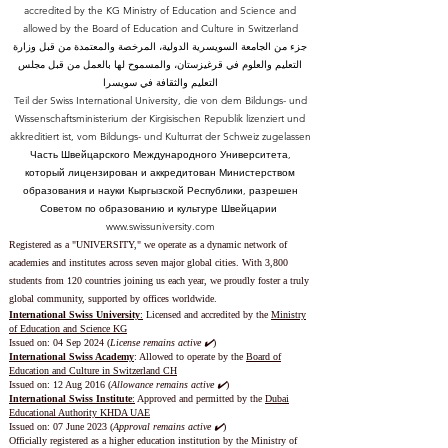
accredited by the KG Ministry of Education and Science and
allowed by the Board of Education and Culture in Switzerland
جزء من الجامعة السويسرية الدولية، المرخصة والمعتمدة من قبل وزارة
التعليم والعلوم في قرغيزستان، والمسموح لها بالعمل من قبل مجلس
التعليم والثقافة في سويسرا
Teil der Swiss International University, die von dem Bildungs- und
Wissenschaftsministerium der Kirgisischen Republik lizenziert und
akkreditiert ist, vom Bildungs- und Kulturrat der Schweiz zugelassen
Часть Швейцарского Международного Университета,
который лицензирован и аккредитован Министерством
образования и науки Кыргызской Республики, разрешен
Советом по образованию и культуре Швейцарии
www.swissuniversity.com
Registered as a "UNIVERSITY," we operate as a dynamic network of
academies and institutes across seven major global cities. With 3,800
students from 120 countries joining us each year, we proudly foster a truly
global community, supported by offices worldwide.
International Swiss University
:
Licensed and accredited by the
Ministry
of Education and Science KG
Issued on: 04 Sep 2024 (
License remains active ✔️
)
International Swiss Academy
: Allowed to operate by the
Board of
Education and Culture in Switzerland CH
Issued on:
12 Aug 2016 (
Allowance remains active ✔️
)
International Swiss Institute
:
Approved and permitted by the
Dubai
Educational Authority KHDA UAE
Issued on: 07 June 2023
(
Approval remains active ✔️
)
Officially registered as a higher education institution by the
Ministry of