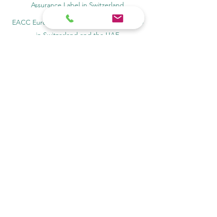
Assurance Label in Switzerland
EACC Euro-Arab Chamber of Commerce®
in Switzerland and the UAE
The Joint Kenya-Arab Chamber of
Commerce and Industry JKACCI
European Council of Leading Business
Schools ECLBS
European Council for Distance Learning
Accreditation (EUCDL)
Education in Zürich, Switzerland Platform:
Study and Life in Zürich
Study in Switzerland is an educational
information website that helps students
Rankings, Ratings & Recognition