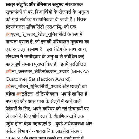
छात्र संतुष्टि और बेमिसाल अनुभव
 संख्यात्मक 
सूचकांकों से परे, शिक्षार्थियों के रोज़मर्रा के अनुभव 
को यहां सर्वोच्च प्राथमिकता दी जाती है। स्विस 
इंटरनेशनल यूनिवर्सिटी (एसआईयू) को एक 
#क
्यूएस_5_स्टार_रेटेड_यूनिवर्सिटी के रूप में 
मान्यता प्राप्त है, जो इसकी परिचालन गुणवत्ता का 
एक स्वतंत्र प्रमाण है। इस रेटिंग के साथ-साथ, 
संस्थान ने उम्मीदवार के अनुभव से संबंधित कई 
महत्वपूर्ण सम्मान प्राप्त किए हैं। इनमें प्रतिष्ठित 
#म
ीना_कस्टमर_सैटिस्फैक्शन_अवार्ड (MENAA 
Customer Satisfaction Award), 
#ब
ेस्ट_मॉडर्न_यूनिवर्सिटी_अवार्ड और छात्रों का 
चहेता 
#स
्टूडेंट्स_सैटिस्फैक्शन_अवार्ड शामिल हैं।
मध्य पूर्व और आस-पास के क्षेत्रों में रहने वाले 
पेशेवरों के लिए, अपने करियर को नई ऊंचाइयों पर 
ले जाने के लिए शीर्ष स्तर के शैक्षणिक ढांचे तक 
पहुंच होना बेहद महत्वपूर्ण है। दुबई अर्थव्यवस्था और 
पर्यटन विभाग के व्यावसायिक लाइसेंस संख्या: 
1196747 के तहत काम करते हुए, दुबई यूएई में 