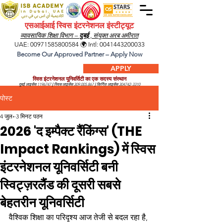
एसआईआई स्विस इंटरनेशनल इंस्टीट्यूट
व्यावसायिक शिक्षा विभाग –
दुबई
, संयुक्त अरब अमीरात
UAE:
00971585800584
🌍 Intl:
0041443200033
Become Our Approved Partner – Apply Now
APPLY
स्विस इंटरनेशनल यूनिवर्सिटी का एक सदस्य संस्थान
दुबई लाइसेंस
1196747
|
स्विस लाइसेंस
309.005.867
|
किर्गिज़ लाइसेंस
304742-3310
पोस्ट
4 जुल॰
3 मिनट पठन
2026 'द इम्पैक्ट रैंकिंग्स' (THE
Impact Rankings) में स्विस
इंटरनेशनल यूनिवर्सिटी बनी
स्विट्ज़रलैंड की दूसरी सबसे
बेहतरीन यूनिवर्सिटी
वैश्विक शिक्षा का परिदृश्य आज तेजी से बदल रहा है, 