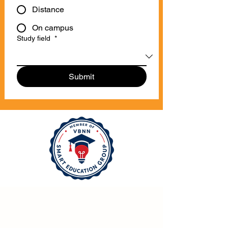
Distance
On campus
Study field
*
Submit