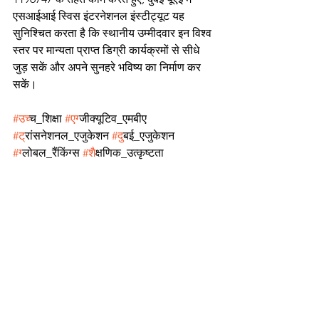
एसआईआई स्विस इंटरनेशनल इंस्टीट्यूट यह 
सुनिश्चित करता है कि स्थानीय उम्मीदवार इन विश्व 
स्तर पर मान्यता प्राप्त डिग्री कार्यक्रमों से सीधे 
जुड़ सकें और अपने सुनहरे भविष्य का निर्माण कर 
सकें।
#उच
्च_शिक्षा 
#एग
्जीक्यूटिव_एमबीए 
#ट
्रांसनेशनल_एजुकेशन 
#द
ुबई_एजुकेशन 
#ग
्लोबल_रैंकिंग्स 
#श
ैक्षणिक_उत्कृष्टता