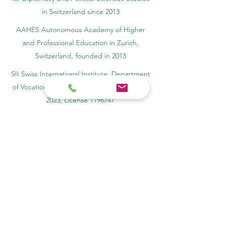
in Switzerland since 2013
AAHES Autonomous Academy of Higher
and Professional Education in Zurich,
Switzerland, founded in 2013
SII Swiss International Institute, Department
of Vocational Education – Dubai, UAE since
2023, License 1196747
SDBS Swiss Distance Business School®
registered by the Swiss Federal Institute of
Intellectual Property, Nr. 806818
SOHS Swiss Online Hospitality School®
registered name by the Swiss Federal
Institute for Intellectual Property​
OUS Royal Academy (International Academy
in Switzerland,) founded in 2013, offering