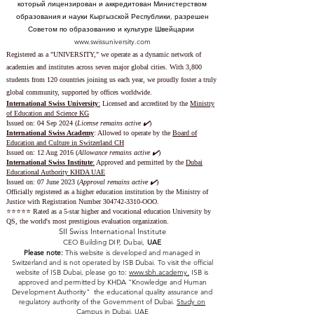
который лицензирован и аккредитован Министерством
образования и науки Кыргызской Республики, разрешен
Советом по образованию и культуре Швейцарии
www.swissuniversity.com
Registered as a "UNIVERSITY," we operate as a dynamic network of
academies and institutes across seven major global cities. With 3,800
students from 120 countries joining us each year, we proudly foster a truly
global community, supported by offices worldwide.
International Swiss University
:
Licensed and accredited by the
Ministry
of Education and Science KG
Issued on: 04 Sep 2024 (
License remains active ✔️
)
International Swiss Academy
: Allowed to operate by the
Board of
Education and Culture in Switzerland CH
Issued on:
12 Aug 2016 (
Allowance remains active ✔️
)
International Swiss Institute
:
Approved and permitted by the
Dubai
Educational Authority KHDA UAE
Issued on: 07 June 2023
(
Approval remains active ✔️
)
Officially registered as a higher education institution by the
Ministry of
Justice with Registration Number
304742-3310
-OOO.
⭐️⭐️⭐️⭐️⭐️ Rated as a 5-star higher and vocational education University by
QS, the world's most prestigious evaluation organization.
SII Swiss International Institute
CEO Building DIP, Dubai,
UAE
Please note:
This website is developed and managed in
Switzerland and is not operated by ISB Dubai. To visit the official
website of ISB Dubai, please go to:
www.sbh.academy.
ISB is
approved and permitted by KHDA "Knowledge and Human
Development Authority" the educational quality assurance and
regulatory authority of the Government of Dubai.
Study on
Campus in Dubai, UAE