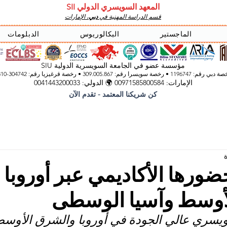
المعهد السويسري الدولي SII
قسم الدراسة المهنية في
دبي
، الإمارات
الماجستير
البكالوريوس
الدبلومات
مؤسسة عضو في الجامعة السويسرية الدولية SIU
 رقم: 1196747 • رخصة سويسرا رقم: 309.005.867 • رخصة قرغيزيا
رقم: 304742-3310
الإمارات: 00971585800584 🌍 الدولي: 0041443200033
كن شريكنا المعتمد - تقدم الآن
ز حضورها الأكاديمي عبر أوروبا
أوسط وآسيا الوسطى
سويسري عالي الجودة في أوروبا والشرق الأوسط