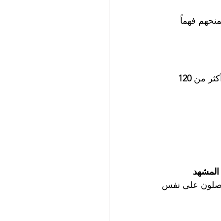
نحهم فهماً 
120 
المشهد 
حصلون على نفس 