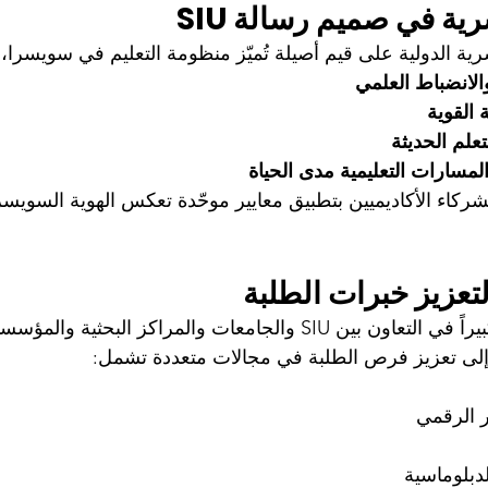
ية في صميم رسالة SIU
ة الدولية على قيم أصيلة تُميّز منظومة التعليم في سويسرا، أ
والانضباط العلمي
 القوية
تعلم الحديثة
المسارات التعليمية مدى الحياة
شركاء الأكاديميين بتطبيق معايير موحّدة تعكس الهوية السويسر
تعزيز خبرات الطلبة
شهد عام 2025 توسعاً كبيراً في التعاون بين SIU والجامعات والمراكز البحث
لى تعزيز فرص الطلبة في مجالات متعددة تشمل:
ار الرقمي
لدبلوماسية