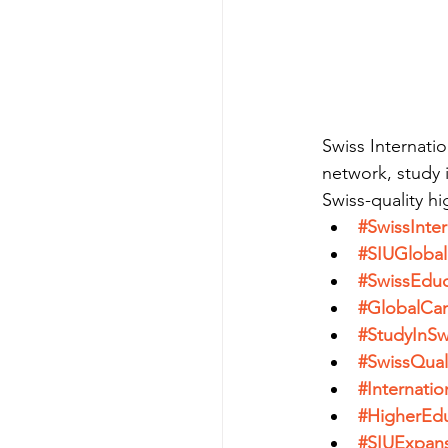
Swiss Internatio
network, study 
Swiss-quality h
#SwissInter
#SIUGlobal
#SwissEduc
#GlobalCa
#StudyInSw
#SwissQual
#Internatio
#HigherEdu
#SIUExpan