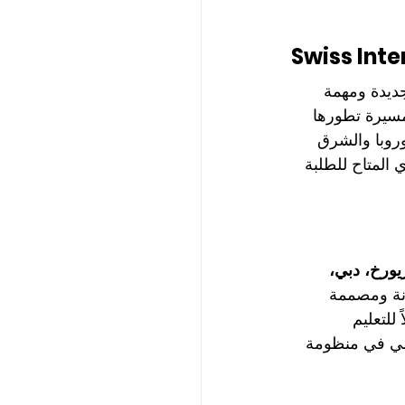
Swiss Inte
ديدة ومهمة 
ن أبرز الأعوام في مسيرة تطورها 
وروبا والشرق 
 المتاح للطلبة 
يورخ، دبي، 
نة ومصممة 
للتعليم 
علمي في منظومة 