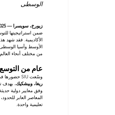
الوسطى
زيورخ، سويسرا — 2025.
الأكاديمية. فقد شهد هذا
الأوسط وآسيا الوسطى، م
من مختلف أنحاء العالم.
عام من التوسع 
وسّعت SIU حضورها في عدة مناطق رئيسية خلال عام 2025، لتشمل مدناً بارزة مثل 
ريغا، وبيشكيك
، بهدف ت
وفق معايير دولية حديثة
المعاصر العابر للحدود، 
تعليمية واحدة.