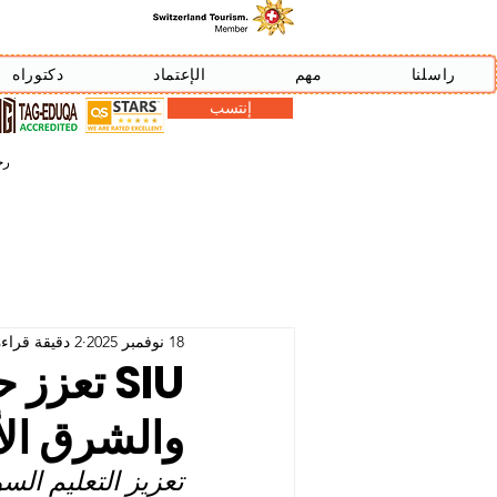
راسلنا
مهم
الإعتماد
دكتوراه
إنتسب
رخصة دبي
18 نوفمبر 2025
2 دقيقة قراءة
SIU تعز
والشرق ال
تعزيز التعليم ال