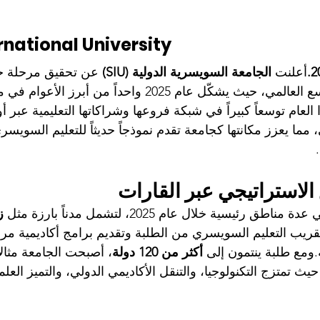
rnational University
أعلنت 
الجامعة السويسرية الدولية (SIU)
 عن تحقيق مرحلة ج
ضمن استراتيجيتها للتوسع العالمي، حيث يشكّل عام 2025 واحداً م
 العام توسعاً كبيراً في شبكة فروعها وشراكاتها التعليمية عبر أ
ما يعزز مكانتها كجامعة تقدم نموذجاً حديثاً للتعليم السويسري
الاستراتيجي عبر القارات
ز
قريب التعليم السويسري من الطلبة وتقديم برامج أكاديمية مر
.ومع طلبة ينتمون إلى 
أكثر من 120 دولة
، أصبحت الجامعة مثالاً 
حيث تمتزج التكنولوجيا، والتنقل الأكاديمي الدولي، والتميز ال