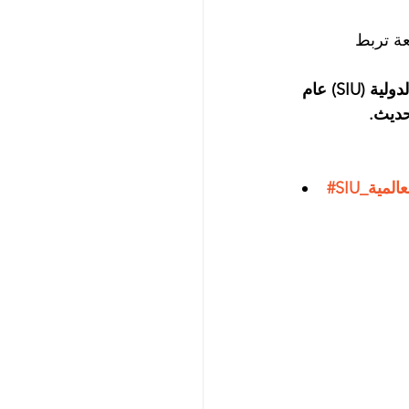
تزامها بدورها كجامعة تربط 
وبفضل توسعها متعدد المواقع وشراكاتها الدولية المتنامية، تدخل الجامعة السويسرية الدولية (SIU) عام 
S_العالمية