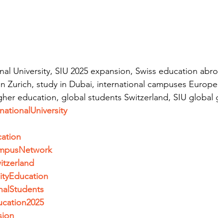
nal University, SIU 2025 expansion, Swiss education abroa
in Zurich, study in Dubai, international campuses Europe
igher education, global students Switzerland, SIU global
nationalUniversity
ation
mpusNetwork
itzerland
ityEducation
nalStudents
cation2025
sion