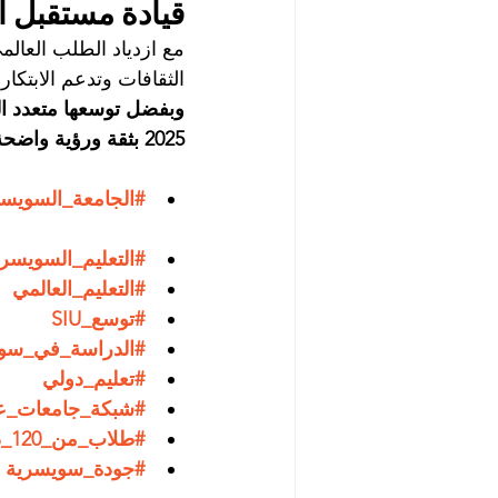
قيادة مستقبل ال
الثقافات وتدعم الابتكار 
2025 بثقة ورؤية واضحة لتعزيز مكانتها كجامعة عالمية رائدة في التعليم السويسري الحديث.
#الجامعة_السويسر
#التعليم_السويسر
#التعليم_العالمي
#توسع_SIU
#الدراسة_في_سو
#تعليم_دولي
#شبكة_جامعات_عا
#طلاب_من_120_دولة
#جودة_سويسرية