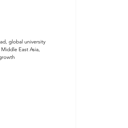
d, global university 
 Middle East Asia, 
 growth