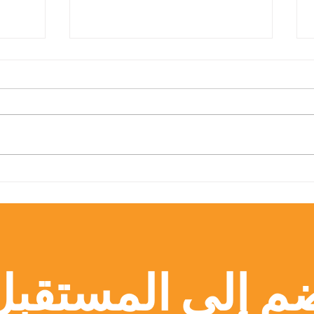
القبول مفتوح: انضم إلى مجتمع
المركز
الجامعة السويسرية الدولية
العابر
المتميز
لسجل 
الدولية 
م إلى المستقبل