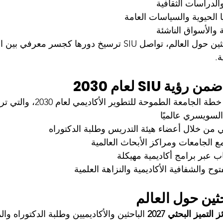
والدراسات الثقافية
 الحيوية والسياسات العامة
ة والأسواق الناشئة
وبمنح هذه الفرص للباحثين حول العالم، تواصل SIU ترسيخ دورها كجسر
ة.
 SIU لعام 2030
معة الطموحة للتطوير الأكاديمي لعام 2030، والتي ترتكز على:
السويسري عالميًا
مي من خلال أعضاء هيئة التدريس وطلبة الدكتوراه
 الجامعات ومراكز الأبحاث العالمية
ب عبر برامج أكاديمية مهيكلة
وح والشفافية الأكاديمية والنزاهة العلمية
ثين حول العالم
 التميز البحثي 2027
 الباحثين والأكاديميين وطلبة الدكتوراه وا