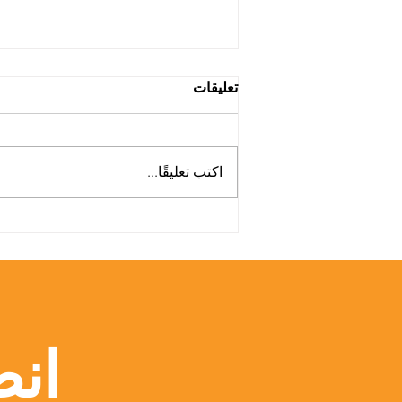
تعليقات
اكتب تعليقًا...
منصة Web of Science
تسلط الضوء على أبحاث الجامعة
السويسرية الدولية
انض