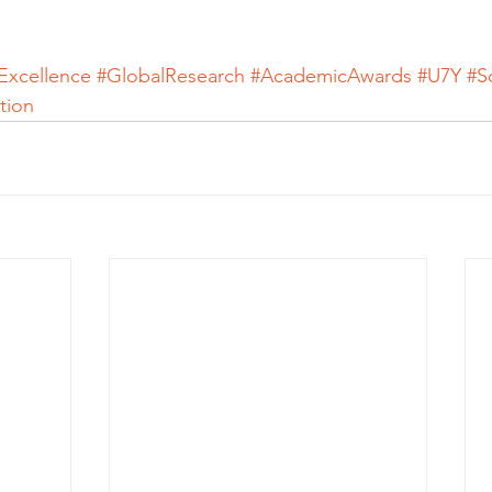
Excellence
#GlobalResearch
#AcademicAwards
#U7Y
#S
tion