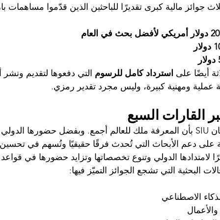
ّم SIU ومجلة U7Y ثلاث جوائز مالية كبرى تقديرًا للباحثين الذين قدّموا مساهمات
ة أيضًا على 
استرداد كامل للرسوم
 التي دفعوها لتقديم ونشر أب
ة عملية ومهنية كبيرة، وليس مجرد تقدير رمزي.
ر القارات السبع
تعكس هذه المبادرة إيمان SIU بأن المعرفة ملك للعالم أجمع. وبفضل حضورها ال
 على دعم الأبحاث التي تُحدث فرقًا حقيقيًا وتُسهم في تحسين
تيار مجلة U7Y نظرًا لامتدادها الدولي وتنوع تخصصاتها وتزايد حضورها في قواعد
ات البحثية التي تشجع الجوائز التميّز فيها:
ذكاء الاصطناعي
 والأعمال