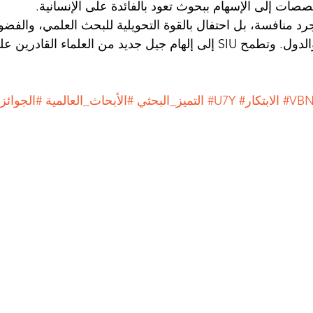
صات إلى الإسهام ببحوث تعود بالفائدة على الإنسانية.
د منافسة، بل احتفال بالقوة التحويلية للبحث العلمي، والفضو
والتعاون بين الثقافات والدول. وتطمح SIU إلى إلهام جيل جديد من العلماء ا
#VB
#الابتكار
#U7Y
#التميز_البحثي
#الأبحاث_العالمية
#الجوائز_