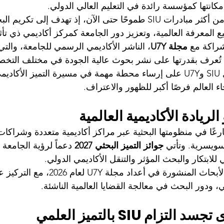
مكانتها كمؤسسة رائدة في التعليم العالي الدولي.
تُعد هذه الجوائز واحدة من أكثر مبادرات SIU طموحًا حتى الآن، إذ تهدف 
المعرفة العالمية، وتعزيز دور الجامعة كمركز أكاديمي ذي تأثير
شراكة مع 
مجلة U7Y
، الناشر الأكاديمي الرسمي للجامعة، والتي
 تُعرف بقدرتها على نشر بحوث عالية الجودة في مختلف التخ
خلال هذا التعاون، تعمل SIU وU7Y على إرساء محطة مهمة في مسيرة التميز الأك
ء العالم فرصًا أكبر للظهور والاعتراف.
لريادة الأكاديمية العالمية
ًا متسارعًا في منظومتها البحثية عبر مراكز أكاديمية متعددة وشراكا
ويسرية. وتأتي 
جوائز التميز البحثي 2027
 دعماً لرؤية الجامعة
لابتكار والبحث المؤثر والتنقل الأكاديمي الدولي.
ستُمنح الجوائز لأفضل الأبحاث المنشورة في أع
ي، ودور البحث في معالجة القضايا العالمية الناشئة.
تزام SIU بالتميز العلمي