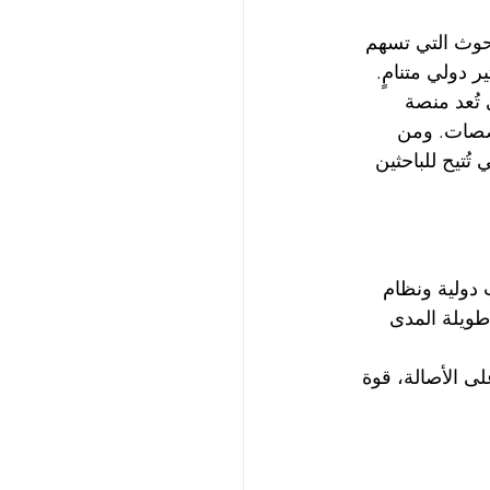
إلى تكريم البحوث التي تسهم 
 دولي متنامٍ.
 تُعد منصة 
صصات. ومن 
اديمي تُتيح للباحثين 
ت دولية ونظام 
 طويلة المدى 
داد مجلة U7Y لعام 2026، مع التركيز على الأصالة، قوة 