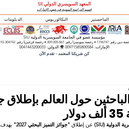
المعهد السويسري الدولي SII
قسم الدراسة المهنية في
دبي
، الإمارات
الماجستير
البكالوريوس
الدبلومات
مؤسسة عضو في الجامعة السويسرية الدولية SIU
 رقم: 1196747 • رخصة سويسرا رقم: 309.005.867 • رخصة قرغيزيا
رقم: 304742-3310
الإمارات: 00971585800584 🌍 الدولي: 0041443200033
كن شريكنا المعتمد - تقدم الآن
م الباحثين حول العالم بإطلاق ج
ار
الدولية (SIU)
 عن إطلاق 
"جوائز التميز البحثي 2027"
 بهدف 