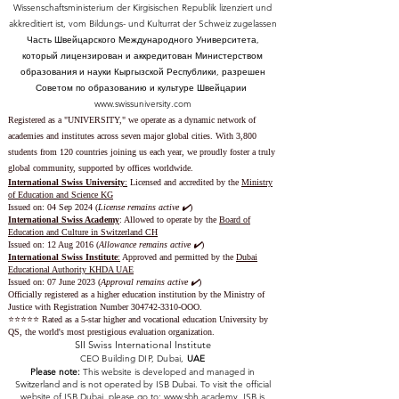
Wissenschaftsministerium der Kirgisischen Republik lizenziert und
akkreditiert ist, vom Bildungs- und Kulturrat der Schweiz zugelassen
Часть Швейцарского Международного Университета,
который лицензирован и аккредитован Министерством
образования и науки Кыргызской Республики, разрешен
Советом по образованию и культуре Швейцарии
www.swissuniversity.com
Registered as a "UNIVERSITY," we operate as a dynamic network of
academies and institutes across seven major global cities. With 3,800
students from 120 countries joining us each year, we proudly foster a truly
global community, supported by offices worldwide.
International Swiss University
:
Licensed and accredited by the
Ministry
of Education and Science KG
Issued on: 04 Sep 2024 (
License remains active ✔️
)
International Swiss Academy
: Allowed to operate by the
Board of
Education and Culture in Switzerland CH
Issued on:
12 Aug 2016 (
Allowance remains active ✔️
)
International Swiss Institute
:
Approved and permitted by the
Dubai
Educational Authority KHDA UAE
Issued on: 07 June 2023
(
Approval remains active ✔️
)
Officially registered as a higher education institution by the
Ministry of
Justice with Registration Number
304742-3310
-OOO.
⭐️⭐️⭐️⭐️⭐️ Rated as a 5-star higher and vocational education University by
QS, the world's most prestigious evaluation organization.
SII Swiss International Institute
CEO Building DIP, Dubai,
UAE
Please note:
This website is developed and managed in
Switzerland and is not operated by ISB Dubai. To visit the official
website of ISB Dubai, please go to:
www.sbh.academy.
ISB is