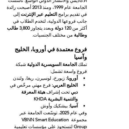
الأكاديمي والانتشار الدولي الواسع. تأسست 
الجامعة عام 
1999
، ومنذ 
2013
 أصبحت رائدة 
في تقديم برامج 
التعليم عبر الإنترنت
 إلى 
جانب فروعها الدولية، لتخدم الطلاب في 
أكثر من 
120 دولة
 وبعدد يتجاوز 
3,800 طالب 
وطالبة
 من مختلف الجنسيات.
فروع معتمدة في أوروبا، الخليج 
وآسيا
تملك 
الجامعة السويسرية الدولية
 شبكة 
فروع واسعة تشمل:
أوروبا:
 زيورخ، لوسيرن، ريغا، ولندن
الخليج العربي:
 فرع مهني مرخّص في 
دبي
 تحت إشراف 
هيئة المعرفة 
والتنمية البشرية KHDA
آسيا:
 بيشكيك وأوش
وفي عام 
2025
، توسّعت الجامعة عبر 
مجموعة 
VBNN Smart Education 
Group
 لتستحوذ على مؤسسات تعليمية 