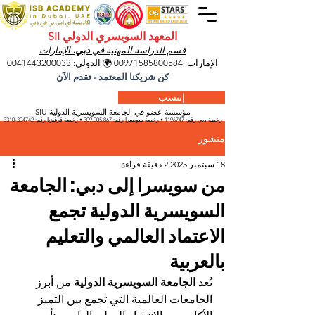
المعهد السويسري الدولي SII
قسم الدراسة المهنية في
دبي
، الإمارات
الإمارات:
00971585800584
🌍 الدولي:
0041443200033
كن شريكنا المعتمد - تقدم الآن
إنتسب
مؤسسة عضو في الجامعة السويسرية الدولية SIU
رخصة دبي رقم:
1196747
• رخصة سويسرا رقم:
309.005.867
• رخصة قرغيزيا
رقم:
304742-3310
منشور
18 سبتمبر 2025
2 دقيقة قراءة
من سويسرا إلى دبي: الجامعة
السويسرية الدولية تجمع
الاعتماد العالمي والتعليم
بالعربية
تُعد 
الجامعة السويسرية الدولية
 من أبرز 
الجامعات العالمية التي تجمع بين التميز 