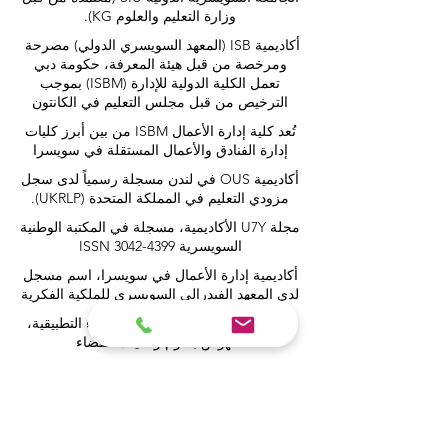
وزارة التعليم والعلوم KG).
أكاديمية ISB (المعهد السويسري الدولي) مصرحة
ومرخصة من قبل هيئة المعرفة، حكومة دبي
تعمل الكلية الدولية للإدارة (ISBM) بموجب
الترخيص من قبل مجلس التعليم في الكانتون
تُعد كلية إدارة الأعمال ISBM من بين أبرز كليات
إدارة الفنادق والأعمال المستقلة في سويسرا
أكاديمية OUS في لندن مسجلة رسمياً لدى سجل
مزودي التعليم في المملكة المتحدة (UKRLP).
مجلة U7Y الأكاديمية، مسجلة في المكتبة الوطنية
السويسرية ISSN 3042-4399
أكاديمية إدارة الأعمال في سويسرا، اسم مسجل
لدى المعهد الفيدرالي السويسري للملكية الفكرية
معهد IOSAAT لعلوم وتقنيات الفضاء التطبيقية،
للنهوض بعلوم وتقنيات الفضاء
مكتبة الطلاب الدولية STULIB هي مكتبة أكاديمية
على الإنترنت لدعم الطلاب
مركز YJD العالمي للدبلوماسية®، معهد دراسات
الدبلوماسية والعلوم السياسية في سويسرا