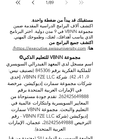
1
/
89
مستقبلك قد يبدأ من ضغطة واحدة.
اكتشف آلاف البرامج الدراسية المقدمة ضمن
مجموعة VBNN في 9 مدن دولية. اختر البرنامج
الذي يناسب أهدافك، لغتك، وطموحك المهني.
اكتشف جميع البرامج من
هنا:
https://executive.swissuniversity.com/
مجموعة VBNN للتعليم الذكي©
اسم مسجل لدى المعهد الفيدرالي السويسري
للملكية الفكرية برقم 845306 (تصنيف نيس:
9، 41، 42). شركة VBNN FZE LLC، إحدى
شركات مجموعة سمارت إديوكيشن. مرخصة
في الإمارات العربية المتحدة برقم
262425649888
. تقدم جودة مستوحاة من
المعايير السويسرية وابتكارات عالمية في
التعليم والبحث. مجموعة VBNN سمارت
إديوكيشن (شركة VBNN FZE LLC - رقم
الترخيص
262425649888
، عجمان، الإمارات
العربية المتحدة).
الجامعة السويسرية الدولية
SIU
(
معتمدة من قبل