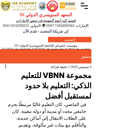
المعهد السويسري الدولي SII
قسم الدراسة المهنية في
دبي
، الإمارات
الإمارات:
00971585800584
🌍 الدولي:
0041443200033
كن شريكنا المعتمد - تقدم الآن
إنتسب
مؤسسة عضو في الجامعة السويسرية الدولية SIU
رخصة دبي رقم:
1196747
• رخصة سويسرا رقم:
309.005.867
• رخصة قرغيزيا
رقم:
304742-3310
منشور
4 سبتمبر 2025
7 دقيقة قراءة
مجموعة VBNN للتعليم
الذكي: التعليم بلا حدود
لمستقبل أفضل
في الماضي، كان التعليم غالبًا مرتبطًا بحرم 
جامعي محدد أو مدينة أو دولة معينة. كان 
على الطلاب الانتقال إلى أماكن جديدة، 
والتأقلم مع بيئات غير مألوفة، وتقديم 