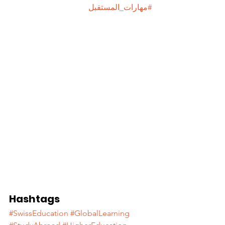
#مهارات_المستقبل
Hashtags
#SwissEducation
#GlobalLearning