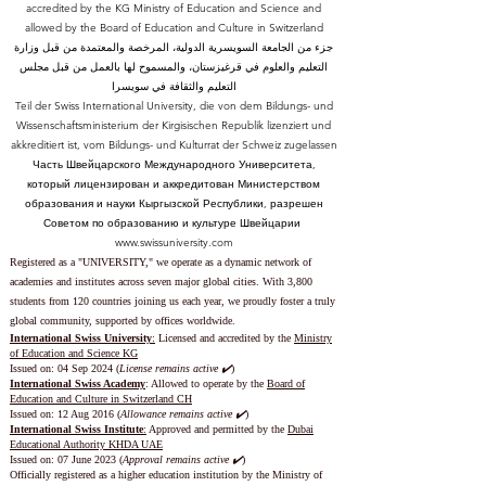
accredited by the KG Ministry of Education and Science and
allowed by the Board of Education and Culture in Switzerland
جزء من الجامعة السويسرية الدولية، المرخصة والمعتمدة من قبل وزارة
التعليم والعلوم في قرغيزستان، والمسموح لها بالعمل من قبل مجلس
التعليم والثقافة في سويسرا
Teil der Swiss International University, die von dem Bildungs- und
Wissenschaftsministerium der Kirgisischen Republik lizenziert und
akkreditiert ist, vom Bildungs- und Kulturrat der Schweiz zugelassen
Часть Швейцарского Международного Университета,
который лицензирован и аккредитован Министерством
образования и науки Кыргызской Республики, разрешен
Советом по образованию и культуре Швейцарии
www.swissuniversity.com
Registered as a "UNIVERSITY," we operate as a dynamic network of
academies and institutes across seven major global cities. With 3,800
students from 120 countries joining us each year, we proudly foster a truly
global community, supported by offices worldwide.
International Swiss University
:
Licensed and accredited by the
Ministry
of Education and Science KG
Issued on: 04 Sep 2024 (
License remains active ✔️
)
International Swiss Academy
: Allowed to operate by the
Board of
Education and Culture in Switzerland CH
Issued on:
12 Aug 2016 (
Allowance remains active ✔️
)
International Swiss Institute
:
Approved and permitted by the
Dubai
Educational Authority KHDA UAE
Issued on: 07 June 2023
(
Approval remains active ✔️
)
Officially registered as a higher education institution by the
Ministry of