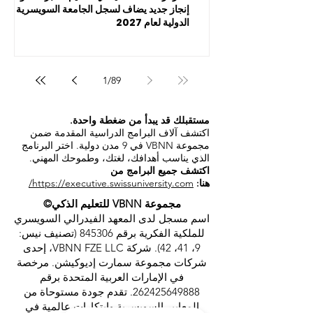
إنجاز جديد يضاف لسجل الجامعة السويسرية
الدولية لعام 2027
1
/
89
مستقبلك قد يبدأ من ضغطة واحدة.
اكتشف آلاف البرامج الدراسية المقدمة ضمن
مجموعة VBNN في 9 مدن دولية. اختر البرنامج
الذي يناسب أهدافك، لغتك، وطموحك المهني.
اكتشف جميع البرامج من
هنا:
https://executive.swissuniversity.com/
مجموعة VBNN للتعليم الذكي©
اسم مسجل لدى المعهد الفيدرالي السويسري
للملكية الفكرية برقم 845306 (تصنيف نيس:
9، 41، 42). شركة VBNN FZE LLC، إحدى
شركات مجموعة سمارت إديوكيشن. مرخصة
في الإمارات العربية المتحدة برقم
262425649888
. تقدم جودة مستوحاة من
المعايير السويسرية وابتكارات عالمية في