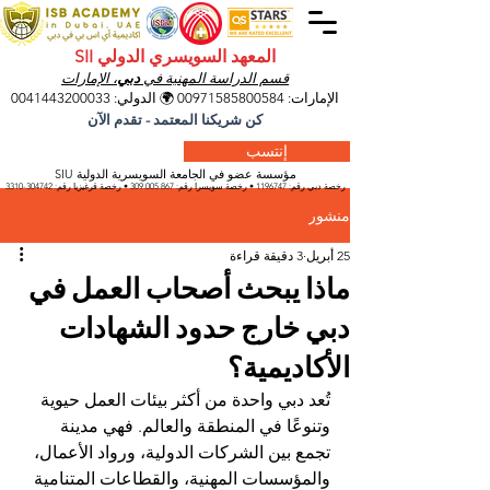
المعهد السويسري الدولي SII
قسم الدراسة المهنية في
دبي
، الإمارات
الإمارات:
00971585800584
🌍 الدولي:
0041443200033
كن شريكنا المعتمد - تقدم الآن
إنتسب
مؤسسة عضو في الجامعة السويسرية الدولية SIU
رخصة دبي رقم:
1196747
• رخصة سويسرا رقم:
309.005.867
• رخصة قرغيزيا
رقم:
304742-3310
منشور
25 أبريل
3 دقيقة قراءة
ماذا يبحث أصحاب العمل في
دبي خارج حدود الشهادات
الأكاديمية؟
تُعد دبي واحدة من أكثر بيئات العمل حيوية 
وتنوعًا في المنطقة والعالم. فهي مدينة 
تجمع بين الشركات الدولية، ورواد الأعمال، 
والمؤسسات المهنية، والقطاعات المتنامية 