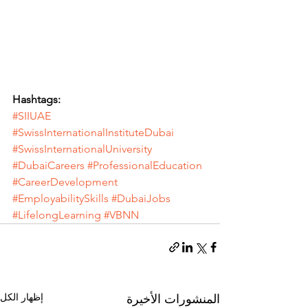
Hashtags:
#SIIUAE
#SwissInternationalInstituteDubai
#SwissInternationalUniversity
#DubaiCareers
#ProfessionalEducation
#CareerDevelopment
#EmployabilitySkills
#DubaiJobs
#LifelongLearning
#VBNN
إظهار الكل
المنشورات الأخيرة