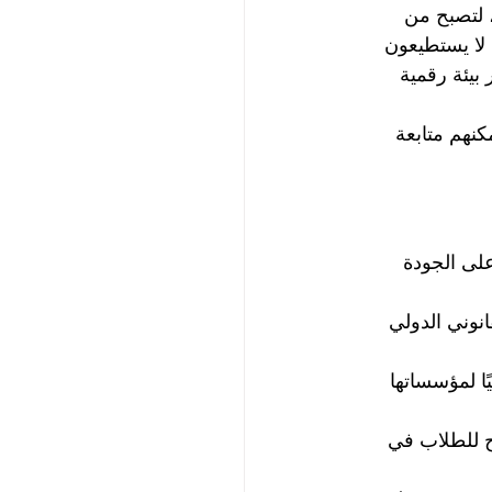
ًا أساسيًا في أي جامعة حديثة. وقد أطلقت SIU منصتها الإلكترونية منذ عام 2013، لتصبح من 
 لا يستطيعون 
بيئة رقمية 
نهم متابعة 
لحفاظ على الجودة 
نوني الدولي 
ليًا لمؤسساتها 
فة والتنمية البشرية (KHDA)، مما يتيح للطلاب في 