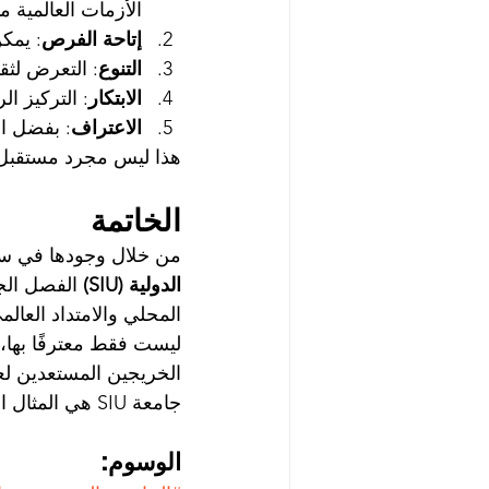
الأزمات العالمية م
إتاحة الفرص
: يمكن
التنوع
: التعرض لث
الابتكار
: التركيز ا
الاعتراف
: بفضل التراخ
هذا ليس مجرد مستقبل ال
الخاتمة
من خلال وجودها في سبع م
الدولية (SIU)
 الفصل الجد
المحلي والامتداد العالم
ليست فقط معترفًا بها، ب
الخريجين المستعدين لعا
جامعة SIU هي المثال الحي لما يعنيه أن تكون جامعة عالمية بحق.
الوسوم: