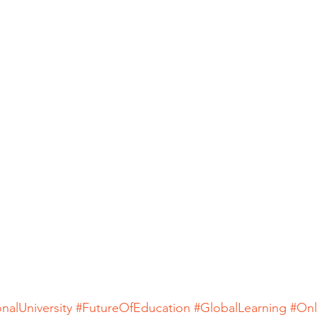
nalUniversity
#FutureOfEducation
#GlobalLearning
#Onl