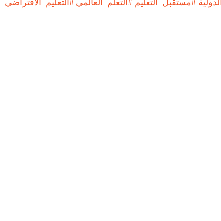
دولية
#مستقبل_التعليم
#التعلم_العالمي
#التعليم_الافتراضي