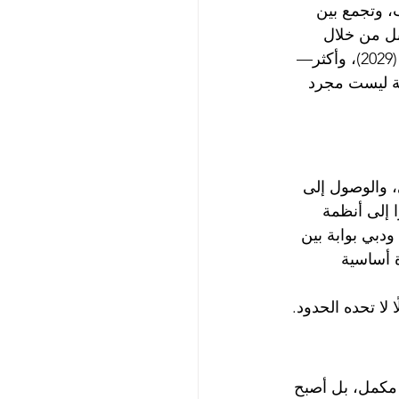
، وتجمع بين 
بل من خلال 
وجودها في سبع مدن رئيسية حول العالم—بيشكيك، زيورخ، لوتسرن، دبي، ريغا، لندن (2029)، وأكثر—
ية ليست مجرد 
، والوصول إلى 
للطلاب وصولًا مباشرًا إلى أنظمة 
ودبي بوابة بين 
ة أساسية 
لا تحده الحدود.
د مكمل، بل أصبح 