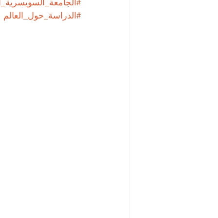
#الجامعة_السويسرية_ال
#الدراسة_حول_العالم