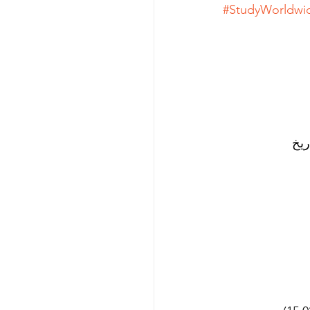
#StudyWorldwi
يخ 