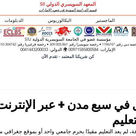
المعهد السويسري الدولي SII
قسم الدراسة المهنية في
دبي
، الإمارات
الماجستير
البكالوريوس
الدبلومات
مؤسسة عضو في الجامعة السويسرية الدولية SIU
 رقم: 1196747 • رخصة سويسرا رقم: 309.005.867 • رخصة قرغيزيا
رقم: 304742-3310
الإمارات: 00971585800584 🌍 الدولي: 0041443200033
كن شريكنا المعتمد - تقدم الآن
ل في سبع مدن + عبر الإنترنت
عليم
ة، لم يعد التعليم مقيدًا بحرم جامعي واحد أو بموقع جغرافي م