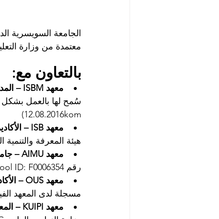
الجامعة السويسرية الدولية
معتمدة من وزارة التعليم و
بالتعاون مع:
معهد ISBM – المدرسة الدولية لإدارة الأعمال في لوتسرن
سُمح لها بالعمل بشكل 
12.08.2016kom)
معهد ISB – الأكاديمية المهنية في دبي
هيئة المعرفة والتنمية البشرية في دبي
معهد AIMU – جامعة ابن سينا الدولية الطبية
رقم FAIMER School ID: F0006354
معهد OUS – الأكاديمية الدولية في سويسرا® في زيورخ
مسجلة لدى المعهد الفيدر
معهد KUIPI – المعهد الدولي التربوي القرغيزي-الأوزبكي في أوش