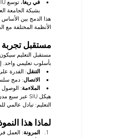
في ريغا
بشبكة الجامعة العا
هذا الدمج بين الأساس
الأنظمة المختلفة مع الح
مستقبل تجربة 
مستقبل التعليم سيكون ه
بأسلوب تعليمي واحد. إن
التنقل
: القدرة على
الاتصال
: دمج سلس 
الملاءمة
: الوصول إ
هيكل SIU عبر س
التعليم: تبادل عالمي ل
لماذا هذا النمو
المرونة
: العمل في