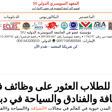
المعهد السويسري الدولي SII
قسم الدراسة المهنية في
دبي
، الإمارات
الماجستير
البكالوريوس
الدبلومات
مؤسسة عضو في الجامعة السويسرية الدولية SIU
 رقم: 1196747 • رخصة سويسرا رقم: 309.005.867 • رخصة قرغيزيا
رقم: 304742-3310
الإمارات: 00971585800584 🌍 الدولي: 0041443200033
كن شريكنا المعتمد - تقدم الآن
للطلاب العثور على وظائف 
فة والفنادق والسياحة في د
ر المدن حيوية في العالم في مجالات 
#الضيافة
 و#السياحة و#الف