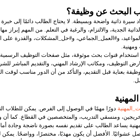
لب البحث عن وظيفة؟
 سيرة ذاتية واضحة وبسيطة. لا يحتاج الطالب دائمًا إلى خبرة 
اتية الجدية، والالتزام، والرغبة في التعلم. من المهم إبراز مه
بالمواعيد، و#العمل_الجماعي، و#حل_المشكلات، والقدرة على ال
ومهنية.
 استخدام قنوات بحث موثوقة، مثل صفحات التوظيف الرسمية ل
ارض التوظيف، ومكاتب الإرشاد المهني، والتقديم المباشر للش
فة بعناية قبل التقديم، والتأكد من أن الدور مناسب لوقت الط
ل.
المهنية
ت_المهنية
 دورًا مهمًا في الوصول إلى الفرص. يمكن للطلاب ال
الخريجين، ومنسقي التدريب، والمتخصصين في القطاع. كما أن 
هنية يساعد الطالب على تقديم نفسه بصورة ناضجة وجادة أما
صل عشوائيًا. الأفضل أن يكون مهذبًا، مختصرًا، وواضحًا. يمكن 