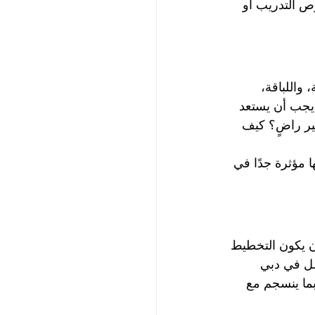
 التدريب أو 
واللباقة، 
 يجب أن يستعد 
ير راضٍ؟ كيف 
 مؤثرة جدًا في 
ن يكون التخطيط 
مل في دبي 
صة المهنية الصادرة عن دائرة الاقتصاد والسياحة في دبي رقم 1196747، بما ينسجم مع 