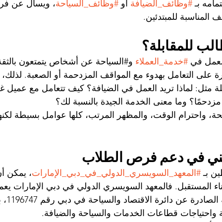
امه بـ 
#وظائف_الضيافة
 أو 
#وظائف_السياحة
، ويسأل عن فرص
ف المناسبة للمبتدئين.
لب للمقابلة؟
لعمل في 
#خدمة_العملاء
 و#السياحة عن أشخاص يتمتعون بالثقة، 
ة على التعامل بهدوء مع المواقف المزدحمة أو الصعبة. لذلك،
لة مثل: لماذا تريد العمل في الضيافة؟ كيف تتعامل مع عميل غ
زدحمًا؟ وما معنى الخدمة الجيدة بالنسبة لك؟
ضحة، واحترام الوقت، والمظهر المرتب، كلها عوامل بسيطة لكنها
مهني في دعم فرص الطلاب
ن بـ 
#المعهد_السويسري_الدولي_في_دبي_الإمارات
، يمكن أ
بناء المستقبل. فالمعهد السويسري الدولي في دبي الإمارات يع
بموجب الرخ
طة واحتياجات قطاعات الخدمات والسياحة والضيافة.