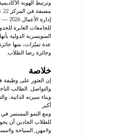
وترتبط الهوية الأكاديمية
مص
إدارة
السويسرية الدولية بأن
عدة تميّزات، منها جائز
وجائزة رضا الطلاب.
خلاصة
إن العثور على وظيفة ف
والتواصل. الطالب الناج
وبناء سيرته الذاتية، و
أكبر.
ومع النمو المستمر في 
للطلاب الجادين أن يحول
و#مهن_السياحة و#مست