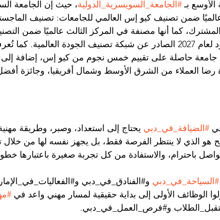
 الأوسع بـ 
#الجامعة_السويسرية_الدولية
، حيث إن الجامعة السو
نفة في المركز 22 عالميًا ضمن تصنيف كيو إس العالمي للجامعات: تصنيف الماج
 الأعمال 2026 — المشترك، كما أنها مصنفة في المركز الثالث عالميًا ضمن الت
للجامعات العابرة للحدود لعام 2027 الصادر عن شبكة تصنيف الجودة العالمية. كم
ها جامعة حاصلة على تقييم خمس نجوم من كيو إس، إضافة إلى
ة رضا العملاء من الشرق الأوسط وشمال أفريقيا، وجائزة أفضل
ي 
#الضيافة_في_دبي
 يحتاج إلى استعداد، وصبر، وطريقة مهنية
ح هو الذي لا ينتظر الفرصة فقط، بل يجهز نفسه لها من خلال ت
التواصل باحترام، والاستفادة من كل تجربة صغيرة باعتبارها خط
#السياحة_في_دبي
 و#الفنادق_في_دبي و#الفعاليات_في_الإمار
وا الوظائف الأولى إلى بداية حقيقية لمسار مهني واعد في 
#مه
قبل_الطلاب و#فرص_العمل_في_دبي.