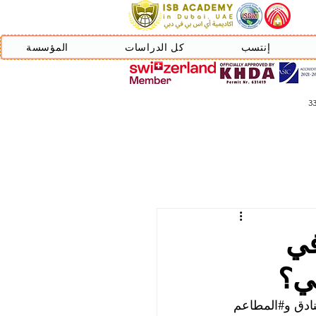
إنتسب
كل الدراسات
المؤسسة
في
بي؟
نادق و#المطاعم 