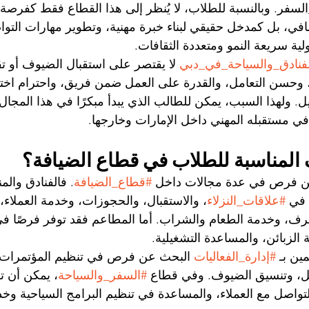
لسفر. وبالنسبة للطلاب، لا يُنظر إلى هذا القطاع فقط كفرص
، بل كمدخل حقيقي لبناء خبرة مهنية، وتطوير مهارات التوا
لية سريعة النمو ومتعددة الثقافات.
فنادق_والسياحة_في_دبي
 لا يقتصر على استقبال الضيوف أو ت
 وحسن التعامل، والقدرة على العمل ضمن فريق، واحترام اختل
. ولهذا السبب، يمكن للطالب الذي يبدأ مبكرًا في هذا المجا
ي مستقبله المهني داخل الإمارات وخارجها.
المناسبة للطلاب في قطاع الضيافة؟
ن فرص في عدة مجالات داخل 
#قطاع_الضيافة
. فالفنادق والم
في 
#علاقات_النزلاء
، والاستقبال، والحجوزات، وخدمة العملاء،
رف، وخدمة الطعام والشراب. أما المطاعم فقد توفر فرصًا في 
الزبائن، والمساعدة التشغيلية.
ين بـ 
#إدارة_الفعاليات
 البحث عن فرص في تنظيم المؤتمرات، 
يل، وتنسيق الضيوف. وفي قطاع 
#السفر_والسياحة
، يمكن أن 
واصل مع العملاء، والمساعدة في تنظيم البرامج السياحية وخد