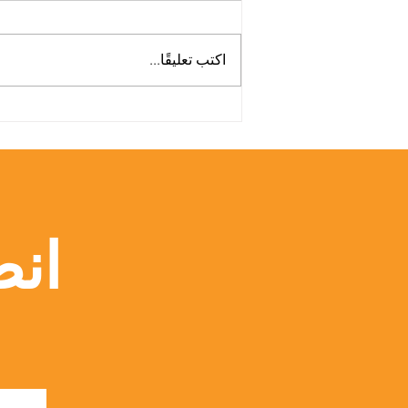
اكتب تعليقًا...
منصة Web of Science
تسلط الضوء على أبحاث الجامعة
السويسرية الدولية
انض