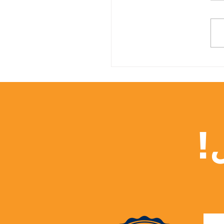
 الثالث عالمياً في التعليم
 للحدود: إنجاز جديد يضاف
الجامعة السويسرية
لعام 2027
!