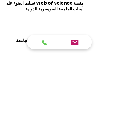
منصة Web of Science تسلط الضوء على
أبحاث الجامعة السويسرية الدولية
القبول مفتوح: انضم إلى مجتمع الجامعة
السويسرية الدولية المتميز
المركز الثالث عالمياً في التعليم العابر للحدود:
إنجاز جديد يضاف لسجل الجامعة السويسرية
الدولية لعام 2027
1
/
89
مستقبلك قد يبدأ من ضغطة واحدة.
اكتشف آلاف البرامج الدراسية المقدمة ضمن