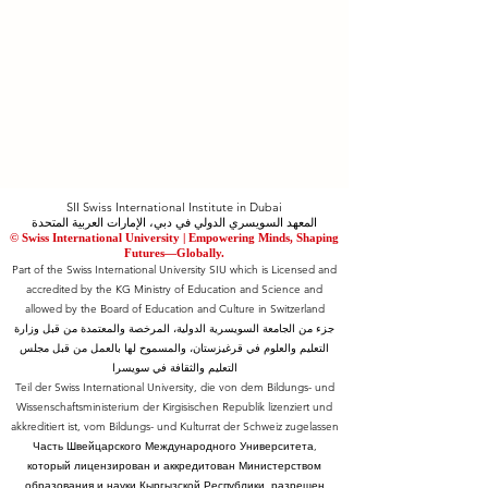
SII Swiss International Institute in Dubai
المعهد السويسري الدولي في دبي، الإمارات العربية المتحدة
© Swiss International University |
​Empowering Minds, Shaping
Futures—Globally.
Part of the Swiss International University SIU which is Licensed and
accredited by the KG Ministry of Education and Science and
allowed by the Board of Education and Culture in Switzerland
جزء من الجامعة السويسرية الدولية، المرخصة والمعتمدة من قبل وزارة
التعليم والعلوم في قرغيزستان، والمسموح لها بالعمل من قبل مجلس
التعليم والثقافة في سويسرا
Teil der Swiss International University, die von dem Bildungs- und
Wissenschaftsministerium der Kirgisischen Republik lizenziert und
akkreditiert ist, vom Bildungs- und Kulturrat der Schweiz zugelassen
Часть Швейцарского Международного Университета,
который лицензирован и аккредитован Министерством
образования и науки Кыргызской Республики, разрешен