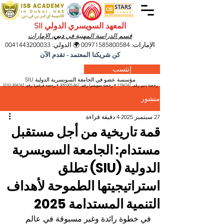
المعهد السويسري الدولي SII
قسم الدراسة المهنية في
دبي
، الإمارات
الإمارات:
00971585800584
🌍 الدولي:
0041443200033
كن شريكنا المعتمد - تقدم الآن
إنتسب
مؤسسة عضو في الجامعة السويسرية الدولية SIU
رخصة دبي رقم:
1196747
• رخصة سويسرا رقم:
309.005.867
• رخصة قرغيزيا
رقم:
304742-3310
منشور
27 سبتمبر 2025
4 دقيقة قراءة
قمة تاريخية من أجل مستقبل
مستدام: الجامعة السويسرية
الدولية (SIU) تطلق
استراتيجيتها الطموحة لأهداف
التنمية المستدامة 2025
في خطوة رائدة وغير مسبوقة في عالم 