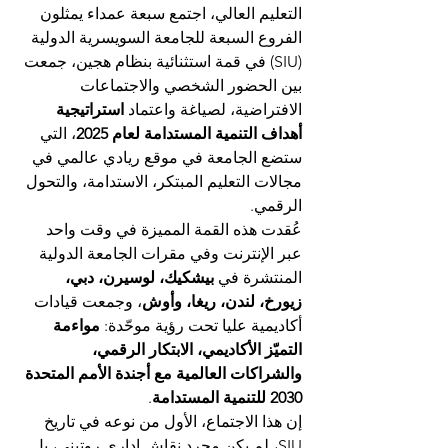
التعليم العالي، اجتمع سبعة عمداء يمثلون 
الفروع السبعة للجامعة السويسرية الدولية 
(SIU) في قمة استثنائية بنظام هجين، جمعت 
بين الحضور الشخصي والاجتماعات 
الافتراضية، لصياغة واعتماد 
استراتيجية 
أهداف التنمية المستدامة لعام 2025
، التي 
ستضع الجامعة في موقع ريادي عالمي في 
مجالات التعليم المبتكر، الاستدامة، والتحول 
الرقمي.
عُقدت هذه القمة المميزة في وقت واحد 
عبر الإنترنت وفي مقرات الجامعة الدولية 
المنتشرة في 
بيشكيك، لوسيرن، دبي، 
زيورخ، لندن، ريغا، وأوش
، وجمعت قيادات 
أكاديمية عليا تحت رؤية موحّدة: 
مواءمة 
التميّز الأكاديمي، الابتكار الرقمي، 
والشراكات العالمية مع أجندة الأمم المتحدة 
2030 للتنمية المستدامة
.
إن هذا الاجتماع، الأول من نوعه في تاريخ 
SIU، لم يكن مجرد نقاش إداري روتيني، بل 