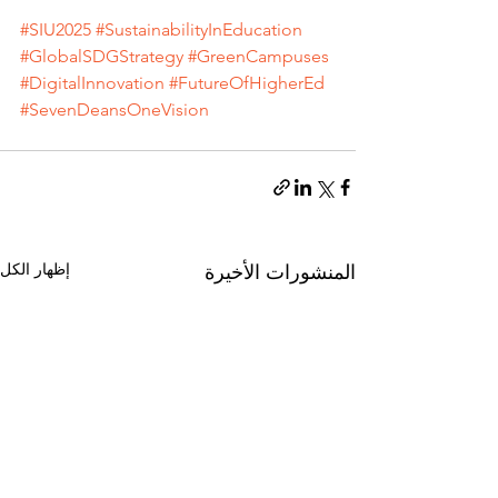
#SIU2025
#SustainabilityInEducation
#GlobalSDGStrategy
#GreenCampuses
#DigitalInnovation
#FutureOfHigherEd
#SevenDeansOneVision
إظهار الكل
المنشورات الأخيرة