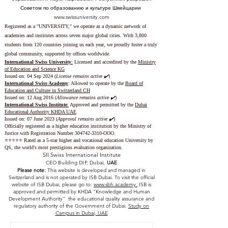
Советом по образованию и культуре Швейцарии
www.swissuniversity.com
Registered as a "UNIVERSITY," we operate as a dynamic network of
academies and institutes across seven major global cities. With 3,800
students from 120 countries joining us each year, we proudly foster a truly
global community, supported by offices worldwide.
International Swiss University
:
Licensed and accredited by the
Ministry
of Education and Science KG
Issued on: 04 Sep 2024 (
License remains active ✔️
)
International Swiss Academy
: Allowed to operate by the
Board of
Education and Culture in Switzerland CH
Issued on:
12 Aug 2016 (
Allowance remains active ✔️
)
International Swiss Institute
:
Approved and permitted by the
Dubai
Educational Authority KHDA UAE
Issued on: 07 June 2023
(
Approval remains active ✔️
)
Officially registered as a higher education institution by the
Ministry of
Justice with Registration Number
304742-3310
-OOO.
⭐️⭐️⭐️⭐️⭐️ Rated as a 5-star higher and vocational education University by
QS, the world's most prestigious evaluation organization.
SII Swiss International Institute
CEO Building DIP, Dubai,
UAE
Please note:
This website is developed and managed in
Switzerland and is not operated by ISB Dubai. To visit the official
website of ISB Dubai, please go to:
www.sbh.academy.
ISB is
approved and permitted by KHDA "Knowledge and Human
Development Authority" the educational quality assurance and
regulatory authority of the Government of Dubai.
Study on
Campus in Dubai, UAE