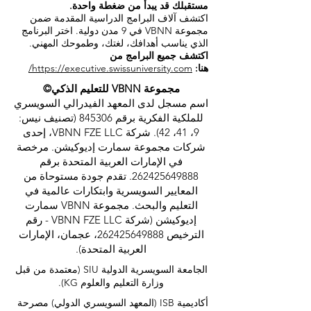
مستقبلك قد يبدأ من ضغطة واحدة.
اكتشف آلاف البرامج الدراسية المقدمة ضمن
مجموعة VBNN في 9 مدن دولية. اختر البرنامج
الذي يناسب أهدافك، لغتك، وطموحك المهني.
اكتشف جميع البرامج من
هنا:
https://executive.swissuniversity.com/
مجموعة VBNN للتعليم الذكي©
اسم مسجل لدى المعهد الفيدرالي السويسري
للملكية الفكرية برقم 845306 (تصنيف نيس:
9، 41، 42). شركة VBNN FZE LLC، إحدى
شركات مجموعة سمارت إديوكيشن. مرخصة
في الإمارات العربية المتحدة برقم
262425649888
. تقدم جودة مستوحاة من
المعايير السويسرية وابتكارات عالمية في
التعليم والبحث. مجموعة VBNN سمارت
إديوكيشن (شركة VBNN FZE LLC - رقم
الترخيص
262425649888
، عجمان، الإمارات
العربية المتحدة).
الجامعة السويسرية الدولية
SIU
(
معتمدة من قبل
وزارة التعليم والعلوم KG).
أكاديمية ISB (المعهد السويسري الدولي) مصرحة