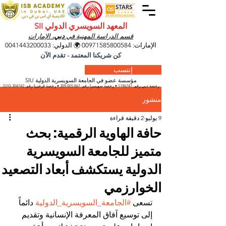
المعهد السويسري الدولي SII
قسم الدراسة المهنية في
دبي
، الإمارات
الإمارات:
00971585800584
🌍 الدولي:
0041443200033
كن شريكنا المعتمد - تقدم الآن
إنتسب
مؤسسة عضو في الجامعة السويسرية الدولية SIU
رخصة دبي رقم:
1196747
• رخصة سويسرا رقم:
309.005.867
• رخصة قرغيزيا
رقم:
304742-3310
منشور
9 يوليو
2 دقيقة قراءة
حافة الهاوية الرقمية: بحث
متميز للجامعة السويسرية
الدولية يستكشف أبعاد التصعيد
الخوارزمي
تسعى 
#الجامعة_السويسرية_الدولية
 دائماً 
إلى توسيع آفاق المعرفة الإنسانية وتقديم 