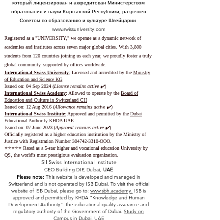
который лицензирован и аккредитован Министерством
образования и науки Кыргызской Республики, разрешен
Советом по образованию и культуре Швейцарии
www.swissuniversity.com
Registered as a "UNIVERSITY," we operate as a dynamic network of
academies and institutes across seven major global cities. With 3,800
students from 120 countries joining us each year, we proudly foster a truly
global community, supported by offices worldwide.
International Swiss University
:
Licensed and accredited by the
Ministry
of Education and Science KG
Issued on: 04 Sep 2024 (
License remains active ✔️
)
International Swiss Academy
: Allowed to operate by the
Board of
Education and Culture in Switzerland CH
Issued on:
12 Aug 2016 (
Allowance remains active ✔️
)
International Swiss Institute
:
Approved and permitted by the
Dubai
Educational Authority KHDA UAE
Issued on: 07 June 2023
(
Approval remains active ✔️
)
Officially registered as a higher education institution by the
Ministry of
Justice with Registration Number
304742-3310
-OOO.
⭐️⭐️⭐️⭐️⭐️ Rated as a 5-star higher and vocational education University by
QS, the world's most prestigious evaluation organization.
SII Swiss International Institute
CEO Building DIP, Dubai,
UAE
Please note:
This website is developed and managed in
Switzerland and is not operated by ISB Dubai. To visit the official
website of ISB Dubai, please go to:
www.sbh.academy.
ISB is
approved and permitted by KHDA "Knowledge and Human
Development Authority" the educational quality assurance and
regulatory authority of the Government of Dubai.
Study on
Campus in Dubai, UAE