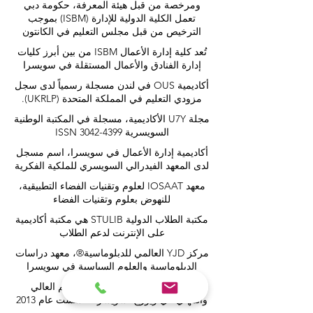
ومرخصة من قبل هيئة المعرفة، حكومة دبي
تعمل الكلية الدولية للإدارة (ISBM) بموجب
الترخيص من قبل مجلس التعليم في الكانتون
تُعد كلية إدارة الأعمال ISBM من بين أبرز كليات
إدارة الفنادق والأعمال المستقلة في سويسرا
أكاديمية OUS في لندن مسجلة رسمياً لدى سجل
مزودي التعليم في المملكة المتحدة (UKRLP).
مجلة U7Y الأكاديمية، مسجلة في المكتبة الوطنية
السويسرية ISSN 3042-4399
أكاديمية إدارة الأعمال في سويسرا، اسم مسجل
لدى المعهد الفيدرالي السويسري للملكية الفكرية
معهد IOSAAT لعلوم وتقنيات الفضاء التطبيقية،
للنهوض بعلوم وتقنيات الفضاء
مكتبة الطلاب الدولية STULIB هي مكتبة أكاديمية
على الإنترنت لدعم الطلاب
مركز YJD العالمي للدبلوماسية®، معهد دراسات
الدبلوماسية والعلوم السياسية في سويسرا
أكاديمية AAHES المستقلة للتعليم العالي
والمهني في زيورخ، سويسرا، تأسست عام 2013