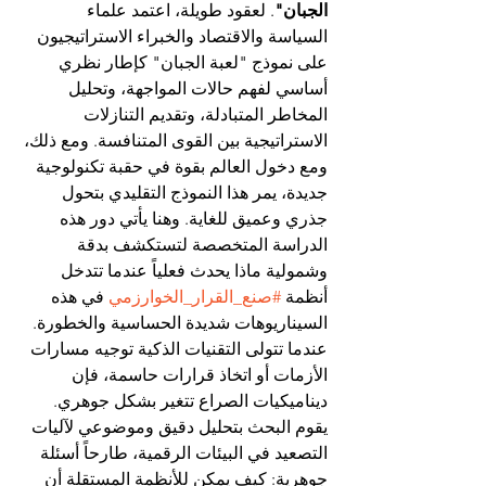
الجبان"
. لعقود طويلة، اعتمد علماء 
السياسة والاقتصاد والخبراء الاستراتيجيون 
على نموذج "لعبة الجبان" كإطار نظري 
أساسي لفهم حالات المواجهة، وتحليل 
المخاطر المتبادلة، وتقديم التنازلات 
الاستراتيجية بين القوى المتنافسة. ومع ذلك، 
ومع دخول العالم بقوة في حقبة تكنولوجية 
جديدة، يمر هذا النموذج التقليدي بتحول 
جذري وعميق للغاية. وهنا يأتي دور هذه 
الدراسة المتخصصة لتستكشف بدقة 
وشمولية ماذا يحدث فعلياً عندما تتدخل 
أنظمة 
#صنع_القرار_الخوارزمي
 في هذه 
السيناريوهات شديدة الحساسية والخطورة.
عندما تتولى التقنيات الذكية توجيه مسارات 
الأزمات أو اتخاذ قرارات حاسمة، فإن 
ديناميكيات الصراع تتغير بشكل جوهري. 
يقوم البحث بتحليل دقيق وموضوعي لآليات 
التصعيد في البيئات الرقمية، طارحاً أسئلة 
جوهرية: كيف يمكن للأنظمة المستقلة أن 