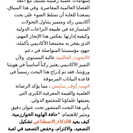
إسهامات علمية رصينة تشتبك مع أعقد 
القضايا العالمية المعاصرة. وفي هذا السياق، 
يسعدنا للغاية أن نسلط الضوء على بحث 
أكاديمي رائد ومتميز يتناول التحولات 
المتسارعة في طبيعة النزاعات الدولية 
وكيفية إدارتها. يعكس هذا الإنجاز المهم، 
الذي يفخر به مجتمعنا الأكاديمي بأكمله، 
جهود مؤسستنا المتواصلة في دعم 
#البحوث_العالمية
 عالية المستوى. ولأن 
التميز الأكاديمي يعتبر ركناً أساسياً في هويتنا 
ورؤيتنا، فقد تم إدراج هذا البحث رسمياً في 
قاعدة البيانات المرموقة 
#ويب_أوف_ساينس
 ، مما يؤكد الرصانة 
العلمية والقيمة المعرفية الكبرى التي 
يضيفها علماؤنا للمجتمع الدولي.
يأتي هذا البحث المنشور تحت عنوان دقيق 
ومثير للاهتمام: 
"حافة الهاوية الخوارزمية: 
كيف يعيد 
#الذكاء_الاصطناعي
 تشكيل 
التصعيد، والالتزام، وخفض التصعيد في لعبة 