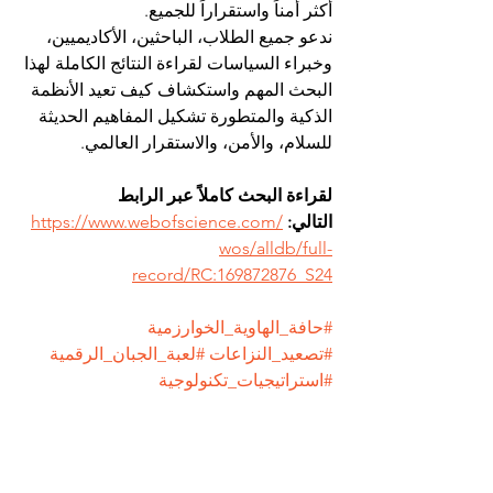
أكثر أمناً واستقراراً للجميع.
ندعو جميع الطلاب، الباحثين، الأكاديميين، 
وخبراء السياسات لقراءة النتائج الكاملة لهذا 
البحث المهم واستكشاف كيف تعيد الأنظمة 
الذكية والمتطورة تشكيل المفاهيم الحديثة 
للسلام، والأمن، والاستقرار العالمي.
لقراءة البحث كاملاً عبر الرابط 
التالي:
https://www.webofscience.com/
wos/alldb/full-
record/RC:169872876_S24
#حافة_الهاوية_الخوارزمية
#تصعيد_النزاعات
#لعبة_الجبان_الرقمية
#استراتيجيات_تكنولوجية