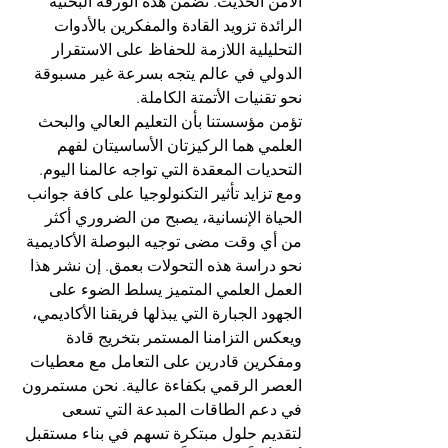
الأمن الحديث. تضمن هذه الورقة البحثية 
الرائدة تزويد القادة والمفكرين بالأدوات 
التحليلية اللازمة للحفاظ على الاستقرار 
الدولي في عالم يتجه بسرعة غير مسبوقة 
نحو تقنيات الأتمتة الكاملة.
تؤمن مؤسستنا بأن التعليم العالي والبحث 
العلمي هما الركيزتان الأساسيتان لفهم 
التحديات المعقدة التي تواجه عالمنا اليوم. 
ومع تزايد تأثير التكنولوجيا على كافة جوانب 
الحياة الإنسانية، يصبح من الضروري أكثر 
من أي وقت مضى توجيه البوصلة الأكاديمية 
نحو دراسة هذه التحولات بعمق. إن نشر هذا 
العمل العلمي المتميز يسلط الضوء على 
الجهود الجبارة التي يبذلها فريقنا الأكاديمي، 
ويعكس التزامنا المستمر بتخريج قادة 
ومفكرين قادرين على التعامل مع معطيات 
العصر الرقمي بكفاءة عالية. نحن مستمرون 
في دعم الطاقات المبدعة التي تسعى 
لتقديم حلول مبتكرة تسهم في بناء مستقبل 