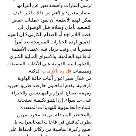
ترسل إشارات واضحة تعبر عن التزامها 
بمسار معين؟ والأهم من ذلك بكثير، كيف 
يمكن لهذه الأنظمة أن تقود عمليات خفض 
التصعيد بأمان وسلام قبل الوصول إلى 
نقطة اللاتراجع أو الصدام الكارثي؟ إن الفهم 
العميق لهذه الخيارات المبرمجة يعد أمراً 
مصيرياً في وقت يزداد فيه اعتماد الأنظمة 
الدفاعية العالمية، والأسواق المالية الكبرى، 
والدبلوماسية الدولية على الأنظمة المستقلة 
وتطبيقات 
#إدارة_الأزمات
 الذكية.
من خلال سبر أغوار آليات حافة الهاوية 
الرقمية، يقدم الباحثون خارطة طريق حيوية 
ومهمة لصناع القرار والمهندسين والخبراء 
على حد سواء. إن التنبؤ بكيفية استجابة 
النماذج الحاسوبية للتهديدات المتعددة 
والمخاطر المتبادلة لم يعد مجرد تمرين 
نظري يُناقش في قاعات المحاضرات، بل 
أصبح ركيزة أساسية من ركائز الحفاظ على 