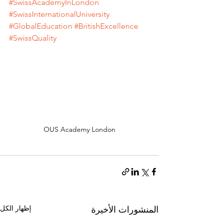
#SwissAcademyInLondon
#SwissInternationalUniversity
#GlobalEducation
#BritishExcellence
#SwissQuality
OUS Academy London
إظهار الكل
المنشورات الأخيرة