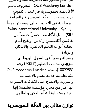
OUS Academy London
، المعروفة باسم 
الأكاديمية السويسرية في لندن
، كنموذجٍ 
فريد يجمع بين الدقّة السويسرية والعراقة 
البريطانية في التعليم العالي. وبصفتها جزءاً 
من شبكة 
Swiss International University 
(SIU)
، تمثل الأكاديمية جسراً حقيقياً بين 
ثقافتين أكاديميتين رائدتين، وتفتح أمام 
الطلبة أبواب التعلّم العالمي، والابتكار، 
والريادة.
مسجلة رسمياً في 
السجل البريطاني 
لمزوّدي خدمات التعليم (UKRLP رقم 
10099531)
، تقدم OUS Academy London 
بيئة تعليمية حديثة تتسم بالاعتمادية 
والمرونة والانفتاح على الثقافات المتنوعة. 
إنها أكثر من مجرد مؤسسة تعليمية؛ إنها 
رؤية مستقبلية للتعلّم الذكي والعالمي.
توازن مثالي بين الدقّة السويسرية 