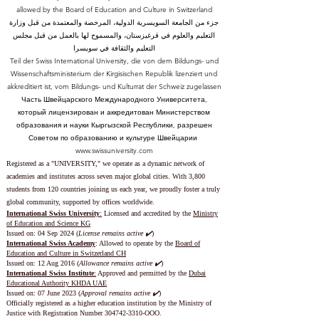
allowed by the Board of Education and Culture in Switzerland
جزء من الجامعة السويسرية الدولية، المرخصة والمعتمدة من قبل وزارة
التعليم والعلوم في قرغيزستان، والمسموح لها بالعمل من قبل مجلس
التعليم والثقافة في سويسرا
Teil der Swiss International University, die von dem Bildungs- und
Wissenschaftsministerium der Kirgisischen Republik lizenziert und
akkreditiert ist, vom Bildungs- und Kulturrat der Schweiz zugelassen
Часть Швейцарского Международного Университета,
который лицензирован и аккредитован Министерством
образования и науки Кыргызской Республики, разрешен
Советом по образованию и культуре Швейцарии
www.swissuniversity.com
Registered as a "UNIVERSITY," we operate as a dynamic network of
academies and institutes across seven major global cities. With 3,800
students from 120 countries joining us each year, we proudly foster a truly
global community, supported by offices worldwide.
International Swiss University
:
Licensed and accredited by the
Ministry
of Education and Science KG
Issued on: 04 Sep 2024 (
License remains active ✔️
)
International Swiss Academy
: Allowed to operate by the
Board of
Education and Culture in Switzerland CH
Issued on:
12 Aug 2016 (
Allowance remains active ✔️
)
International Swiss Institute
:
Approved and permitted by the
Dubai
Educational Authority KHDA UAE
Issued on: 07 June 2023
(
Approval remains active ✔️
)
Officially registered as a higher education institution by the
Ministry of
Justice with Registration Number
304742-3310
-OOO.