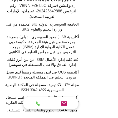
إديوكيشن (شركة VBNN FZE LLC - رقم
الترخيص
262425649888
، عجمان، الإمارات
العربية المتحدة).
الجامعة السويسرية الدولية
SIU
(
معتمدة من قبل
وزارة التعليم والعلوم KG).
أكاديمية ISB (المعهد السويسري الدولي) مصرحة
ومرخصة من قبل هيئة المعرفة، حكومة دبي
تعمل الكلية الدولية للإدارة (ISBM) بموجب
الترخيص من قبل مجلس التعليم في الكانتون
تُعد كلية إدارة الأعمال ISBM من بين أبرز كليات
إدارة الفنادق والأعمال المستقلة في سويسرا
أكاديمية OUS في لندن مسجلة رسمياً لدى سجل
مزودي التعليم في المملكة المتحدة (UKRLP).
مجلة U7Y الأكاديمية، مسجلة في المكتبة الوطنية
السويسرية ISSN 3042-4399
أكاديمية إدارة الأعمال في سويسرا، اسم مسجل
لدى المعهد الفيدرالي السويسري للملكية الفكرية
معهد IOSAAT لعلوم وتقنيات الفضاء التطبيقية،
للنهوض بعلوم وتقنيات الفضاء