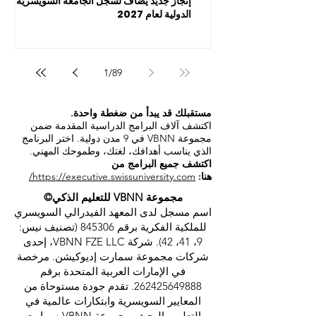
إنجاز جديد يضاف لسجل الجامعة السويسرية
الدولية لعام 2027
1
/
89
مستقبلك قد يبدأ من ضغطة واحدة.
اكتشف آلاف البرامج الدراسية المقدمة ضمن
مجموعة VBNN في 9 مدن دولية. اختر البرنامج
الذي يناسب أهدافك، لغتك، وطموحك المهني.
اكتشف جميع البرامج من
هنا:
https://executive.swissuniversity.com/
مجموعة VBNN للتعليم الذكي©
اسم مسجل لدى المعهد الفيدرالي السويسري
للملكية الفكرية برقم 845306 (تصنيف نيس:
9، 41، 42). شركة VBNN FZE LLC، إحدى
شركات مجموعة سمارت إديوكيشن. مرخصة
في الإمارات العربية المتحدة برقم
262425649888
. تقدم جودة مستوحاة من
المعايير السويسرية وابتكارات عالمية في
التعليم والبحث. مجموعة VBNN سمارت