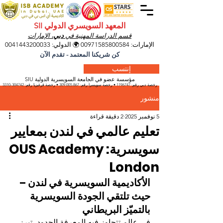
المعهد السويسري الدولي SII
قسم الدراسة المهنية في
دبي
، الإمارات
الإمارات:
00971585800584
🌍 الدولي:
0041443200033
كن شريكنا المعتمد - تقدم الآن
إنتسب
مؤسسة عضو في الجامعة السويسرية الدولية SIU
رخصة دبي رقم:
1196747
• رخصة سويسرا رقم:
309.005.867
• رخصة قرغيزيا
رقم:
304742-3310
منشور
5 نوفمبر 2025
2 دقيقة قراءة
تعليم عالمي في لندن بمعايير
سويسرية: OUS Academy
London
الأكاديمية السويسرية في لندن – 
حيث تلتقي الجودة السويسرية 
بالتميّز البريطاني
في عالمٍ تتجاوز فيه المعرفة الحدود، تبرز 