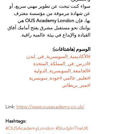
سواء كنت تبحث عن تطوير مهني سريع، أو 
عن شهادة مرموقة من مؤسسة معترف 
بها، فإن 
OUS Academy London
 هي 
بوابتك نحو مستقبل مشرق يفتح أمامك آفاق 
القيادة والإبداع في بيئة عالمية راقية.
الوسوم (هاشتاغات):
#الأكاديمية_السويسرية_في_لندن
#ادرس_في_المملكة_المتحدة
#الجامعة_السويسرية_الدولية
#تعليم_عالمي
#جودة_سويسرية
#تميز_بريطاني
Link: 
https://www.ousacademy.co.uk/
Hashtags:
#OUSAcademyLondon
#StudyInTheUK