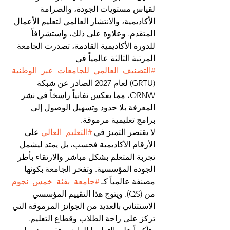
لقياس مستويات الجودة، والصرامة 
الأكاديمية، والانتشار العالمي لتعليم الأعمال 
المتقدم. وعلاوة على ذلك، واستشرافاً 
للدورة الأكاديمية القادمة، تصدرت الجامعة 
المرتبة الثالثة عالمياً في 
#التصنيف_العالمي_للجامعات_عبر_الوطنية
(GRTU) لعام 2027 الصادر عن شبكة 
QRNW، مما يعكس تفانياً راسخاً في نشر 
المعرفة بلا حدود وتسهيل الوصول إلى 
برامج تعليمية مرموقة.
لا يقتصر التميز في 
#التعليم_العالي
 على 
الأرقام الأكاديمية فحسب، بل يمتد ليشمل 
تجربة المتعلم بشكل مباشر والارتقاء بأطر 
الجودة المؤسسية. وتفخر الجامعة بكونها 
مصنفة عالمياً كـ 
#جامعة_بفئة_خمس_نجوم
من (QS). ويتوج هذا التقييم المؤسسي 
الاستثنائي بالعديد من الجوائز المرموقة التي 
تركز على راحة الطلاب وقطاع التعليم. 