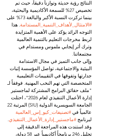
النتائج رؤية حديثة وتوازناً دقيقاً، حيث تم 
تخصيص 27% للسمعة الأكاديمية والبحثية، 
بينما تركزت النسبة الأكبر والبالغة 73% على 
#الامتثال_لأهداف_التنمية_المستدامة
. هذا 
التوجه الرائد يؤكد على الأهمية المتزايدة 
لربط مخرجات التعليم بالتنمية العالمية 
وترك أثر إيجابي ملموس ومستدام في 
مجتمعاتنا.
وإلى جانب التميز في مجال الاستدامة 
البيئية والاجتماعية، تواصل المؤسسة إثبات 
جدارتها وتفوقها في التقييمات التعليمية 
المتخصصة التي تهم النخب المهنية. فوفقاً لـ 
"ملف حقائق البرامج المشتركة لماجستير 
إدارة الأعمال التنفيذي لعام 2026"، احتلت 
الجامعة السويسرية الدولية (SIU) المرتبة 22 
عالمياً في 
#تصنيفات_كيو_إس_العالمية
لبرنامج 
#ماجستير_إدارة_الأعمال_التنفيذي
. 
وقد استندت هذه المراجعة الدقيقة إلى 
تحليل 246 برنامجاً أكاديمياً عبر 58 دولة، 