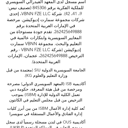
اسم مسجل لدى المعهد الفيدرالي السويسري
للملكية الفكرية برقم 845306 (تصنيف نيس:
9، 41، 42). شركة VBNN FZE LLC، إحدى
شركات مجموعة سمارت إديوكيشن. مرخصة
في الإمارات العربية المتحدة برقم
262425649888
. تقدم جودة مستوحاة من
المعايير السويسرية وابتكارات عالمية في
التعليم والبحث. مجموعة VBNN سمارت
إديوكيشن (شركة VBNN FZE LLC - رقم
الترخيص
262425649888
، عجمان، الإمارات
العربية المتحدة).
الجامعة السويسرية الدولية
SIU
(
معتمدة من قبل
وزارة التعليم والعلوم KG).
أكاديمية ISB (المعهد السويسري الدولي) مصرحة
ومرخصة من قبل هيئة المعرفة، حكومة دبي
تعمل الكلية الدولية للإدارة (ISBM) بموجب
الترخيص من قبل مجلس التعليم في الكانتون
تُعد كلية إدارة الأعمال ISBM من بين أبرز كليات
إدارة الفنادق والأعمال المستقلة في سويسرا
أكاديمية OUS في لندن مسجلة رسمياً لدى سجل
مزودي التعليم في المملكة المتحدة (UKRLP).