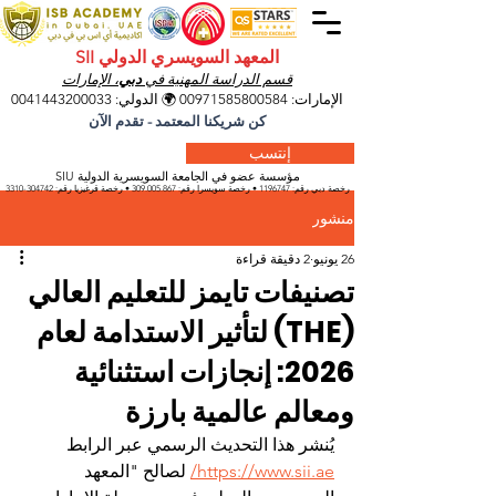
المعهد السويسري الدولي SII
قسم الدراسة المهنية في
دبي
، الإمارات
الإمارات:
00971585800584
🌍 الدولي:
0041443200033
كن شريكنا المعتمد - تقدم الآن
إنتسب
مؤسسة عضو في الجامعة السويسرية الدولية SIU
رخصة دبي رقم:
1196747
• رخصة سويسرا رقم:
309.005.867
• رخصة قرغيزيا
رقم:
304742-3310
منشور
26 يونيو
2 دقيقة قراءة
تصنيفات تايمز للتعليم العالي
(THE) لتأثير الاستدامة لعام
2026: إنجازات استثنائية
ومعالم عالمية بارزة
يُنشر هذا التحديث الرسمي عبر الرابط 
https://www.sii.ae/
 لصالح "المعهد 