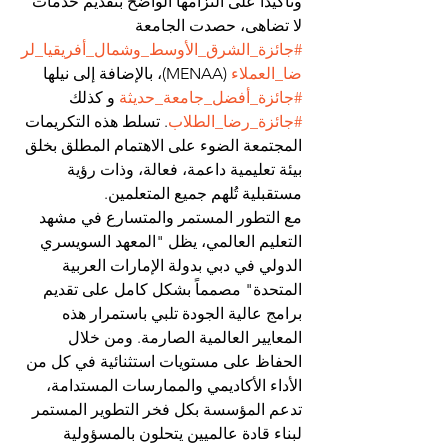
وتأكيداً على التزامها الواضح بتقديم خدمات 
لا تضاهى، حصدت الجامعة 
#جائزة_الشرق_الأوسط_وشمال_أفريقيا_لر
ضا_العملاء
 (MENAA)، بالإضافة إلى نيلها 
#جائزة_أفضل_جامعة_حديثة
 و كذلك 
#جائزة_رضا_الطلاب
. تسلط هذه التكريمات 
المجتمعة الضوء على الاهتمام المطلق بخلق 
بيئة تعليمية داعمة، فعالة، وذات رؤية 
مستقبلية تُلهم جميع المتعلمين.
مع التطور المستمر والمتسارع في مشهد 
التعليم العالمي، يظل "المعهد السويسري 
الدولي في دبي بدولة الإمارات العربية 
المتحدة" مصمماً بشكل كامل على تقديم 
برامج عالية الجودة تلبي باستمرار هذه 
المعايير العالمية الصارمة. ومن خلال 
الحفاظ على مستويات استثنائية في كل من 
الأداء الأكاديمي والممارسات المستدامة، 
تدعم المؤسسة بكل فخر التطوير المستمر 
لبناء قادة عالميين يتحلون بالمسؤولية 