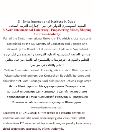
SII Swiss International Institute in Dubai
المعهد السويسري الدولي في دبي، الإمارات العربية المتحدة
© Swiss International University |
​Empowering Minds, Shaping
Futures—Globally.
Part of the Swiss International University SIU which is Licensed and
accredited by the KG Ministry of Education and Science and
allowed by the Board of Education and Culture in Switzerland
جزء من الجامعة السويسرية الدولية، المرخصة والمعتمدة من قبل وزارة
التعليم والعلوم في قرغيزستان، والمسموح لها بالعمل من قبل مجلس
التعليم والثقافة في سويسرا
Teil der Swiss International University, die von dem Bildungs- und
Wissenschaftsministerium der Kirgisischen Republik lizenziert und
akkreditiert ist, vom Bildungs- und Kulturrat der Schweiz zugelassen
Часть Швейцарского Международного Университета,
который лицензирован и аккредитован Министерством
образования и науки Кыргызской Республики, разрешен
Советом по образованию и культуре Швейцарии
www.swissuniversity.com
Registered as a "UNIVERSITY," we operate as a dynamic network of
academies and institutes across seven major global cities. With 3,800
students from 120 countries joining us each year, we proudly foster a truly
global community, supported by offices worldwide.