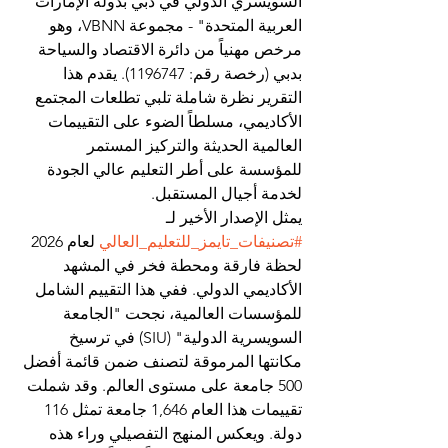
السويسري الدولي في دبي بدولة الإمارات 
العربية المتحدة" - مجموعة VBNN، وهو 
مرخص مهنياً من دائرة الاقتصاد والسياحة 
بدبي (رخصة رقم: 1196747). يقدم هذا 
التقرير نظرة شاملة تلبي تطلعات المجتمع 
الأكاديمي، مسلطاً الضوء على التقييمات 
العالمية الحديثة والتركيز المستمر 
للمؤسسة على أطر التعليم عالي الجودة 
لخدمة أجيال المستقبل.
يمثل الإصدار الأخير لـ 
#تصنيفات_تايمز_للتعليم_العالي
 لعام 2026 
لحظة فارقة ومحطة فخر في المشهد 
الأكاديمي الدولي. ففي هذا التقييم الشامل 
للمؤسسات العالمية، نجحت "الجامعة 
السويسرية الدولية" (SIU) في ترسيخ 
مكانتها المرموقة لتصنف ضمن قائمة أفضل 
500 جامعة على مستوى العالم. وقد شملت 
تقييمات هذا العام 1,646 جامعة تمثل 116 
دولة. ويعكس المنهج التفصيلي وراء هذه 