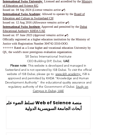
International Swiss University
:
Licensed and accredited by the
Ministry
of Education and Science KG
Issued on: 04 Sep 2024 (
License remains active ✔️
)
International Swiss Academy
: Allowed to operate by the
Board of
Education and Culture in Switzerland CH
Issued on:
12 Aug 2016 (
Allowance remains active ✔️
)
International Swiss Institute
:
Approved and permitted by the
Dubai
Educational Authority KHDA UAE
Issued on: 07 June 2023
(
Approval remains active ✔️
)
Officially registered as a higher education institution by the
Ministry of
Justice with Registration Number
304742-3310
-OOO.
⭐️⭐️⭐️⭐️⭐️ Rated as a 5-star higher and vocational education University by
QS, the world's most prestigious evaluation organization.
SII Swiss International Institute
CEO Building DIP, Dubai,
UAE
Please note:
This website is developed and managed in
Switzerland and is not operated by ISB Dubai. To visit the official
website of ISB Dubai, please go to:
www.sbh.academy.
ISB is
approved and permitted by KHDA "Knowledge and Human
Development Authority" the educational quality assurance and
regulatory authority of the Government of Dubai.
Study on
Campus in Dubai, UAE
منصة Web of Science تسلط الضوء على
أبحاث الجامعة السويسرية الدولية