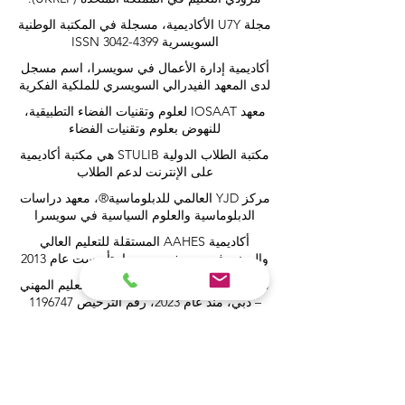
مجلة U7Y الأكاديمية، مسجلة في المكتبة الوطنية
السويسرية ISSN 3042-4399
أكاديمية إدارة الأعمال في سويسرا، اسم مسجل
لدى المعهد الفيدرالي السويسري للملكية الفكرية
معهد IOSAAT لعلوم وتقنيات الفضاء التطبيقية،
للنهوض بعلوم وتقنيات الفضاء
مكتبة الطلاب الدولية STULIB هي مكتبة أكاديمية
على الإنترنت لدعم الطلاب
مركز YJD العالمي للدبلوماسية®، معهد دراسات
الدبلوماسية والعلوم السياسية في سويسرا
أكاديمية AAHES المستقلة للتعليم العالي
والمهني في زيورخ، سويسرا، تأسست عام 2013
معهد SII السويسري الدولي، قسم التعليم المهني
– دبي، منذ عام 2023، رقم الترخيص 1196747
مدرسة SDBS السويسرية للأعمال عن بعد®
مسجلة في المعهد الفيدرالي للملكية الفكرية
مدرسة SOHS السويسرية للضيافة عبر
الإنترنت® مسجلة في المعهد الفيدرالي للملكية