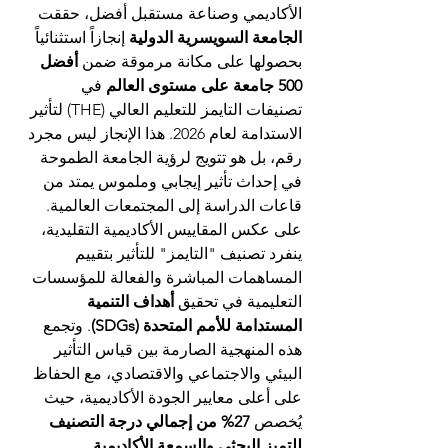
الأكاديمي وصناعة مستقبل أفضل، حققت 
الجامعة السويسرية الدولية
 إنجازاً استثنائياً 
بحصولها على مكانة مرموقة ضمن 
أفضل 
500 جامعة على مستوى العالم
 في 
تصنيفات التايمز للتعليم العالي (THE) لتأثير 
الاستدامة لعام 2026. هذا الإنجاز ليس مجرد 
رقم، بل هو تتويج لرؤية الجامعة الطموحة 
في إحداث تأثير إيجابي وملموس يمتد من 
قاعات الدراسة إلى المجتمعات العالمية.
على عكس المقاييس الأكاديمية التقليدية، 
ينفرد تصنيف "التايمز" للتأثير بتقييم 
المساهمات المباشرة والفعالة للمؤسسات 
التعليمية في تحقيق 
أهداف التنمية 
المستدامة للأمم المتحدة (SDGs)
. وتجمع 
هذه المنهجية الصارمة بين قياس التأثير 
البيئي والاجتماعي والاقتصادي، مع الحفاظ 
على أعلى معايير الجودة الأكاديمية، حيث 
يُخصص 
27% من إجمالي درجة التصنيف 
للتميز البحثي والسمعة الأكاديمية
.