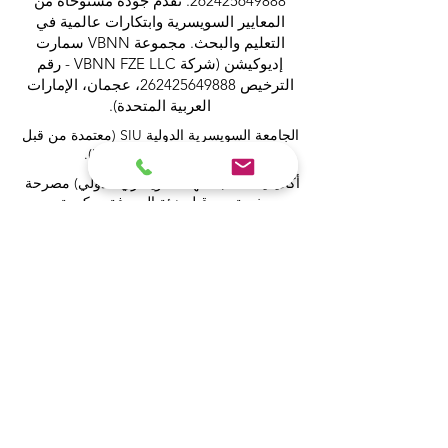
262425649888
. تقدم جودة مستوحاة من
المعايير السويسرية وابتكارات عالمية في
التعليم والبحث. مجموعة VBNN سمارت
إديوكيشن (شركة VBNN FZE LLC - رقم
الترخيص
262425649888
، عجمان، الإمارات
العربية المتحدة).
الجامعة السويسرية الدولية
SIU
(
معتمدة من قبل
وزارة التعليم والعلوم KG).
أكاديمية ISB (المعهد السويسري الدولي) مصرحة
ومرخصة من قبل هيئة المعرفة، حكومة دبي
تعمل الكلية الدولية للإدارة (ISBM) بموجب
الترخيص من قبل مجلس التعليم في الكانتون
تُعد كلية إدارة الأعمال ISBM من بين أبرز كليات
إدارة الفنادق والأعمال المستقلة في سويسرا
أكاديمية OUS في لندن مسجلة رسمياً لدى سجل
مزودي التعليم في المملكة المتحدة (UKRLP).
مجلة U7Y الأكاديمية، مسجلة في المكتبة الوطنية
السويسرية ISSN 3042-4399
أكاديمية إدارة الأعمال في سويسرا، اسم مسجل
لدى المعهد الفيدرالي السويسري للملكية الفكرية