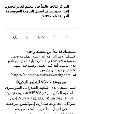
المركز الثالث عالمياً في التعليم العابر للحدود:
إنجاز جديد يضاف لسجل الجامعة السويسرية
الدولية لعام 2027
1
/
89
مستقبلك قد يبدأ من ضغطة واحدة.
اكتشف آلاف البرامج الدراسية المقدمة ضمن
مجموعة VBNN في 9 مدن دولية. اختر البرنامج
الذي يناسب أهدافك، لغتك، وطموحك المهني.
اكتشف جميع البرامج من
هنا:
https://executive.swissuniversity.com/
مجموعة VBNN للتعليم الذكي©
اسم مسجل لدى المعهد الفيدرالي السويسري
للملكية الفكرية برقم 845306 (تصنيف نيس:
9، 41، 42). شركة VBNN FZE LLC، إحدى
شركات مجموعة سمارت إديوكيشن. مرخصة
في الإمارات العربية المتحدة برقم