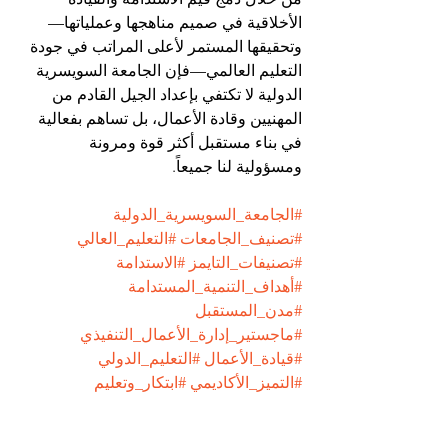
الأخلاقية في صميم مناهجها وعملياتها—
وتحقيقها المستمر لأعلى المراتب في جودة 
التعليم العالمي—فإن الجامعة السويسرية 
الدولية لا تكتفي بإعداد الجيل القادم من 
المهنيين وقادة الأعمال، بل تساهم بفعالية 
في بناء مستقبل أكثر قوة ومرونة 
ومسؤولية لنا جميعاً.
#الجامعة_السويسرية_الدولية
#تصنيف_الجامعات
#التعليم_العالي
#تصنيفات_التايمز
#الاستدامة
#أهداف_التنمية_المستدامة
#مدن_المستقبل
#ماجستير_إدارة_الأعمال_التنفيذي
#قيادة_الأعمال
#التعليم_الدولي
#التميز_الأكاديمي
#ابتكار_وتعليم