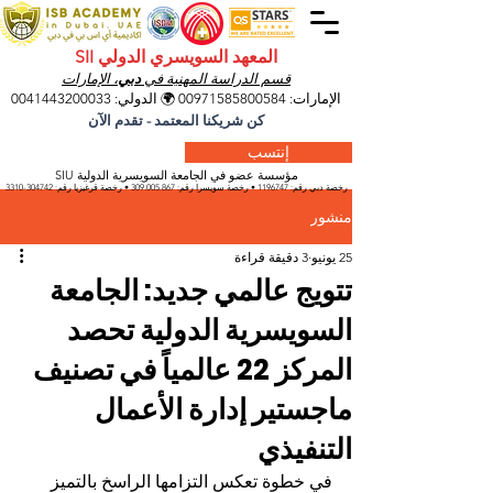
المعهد السويسري الدولي SII
قسم الدراسة المهنية في
دبي
، الإمارات
الإمارات:
00971585800584
🌍 الدولي:
0041443200033
كن شريكنا المعتمد - تقدم الآن
إنتسب
مؤسسة عضو في الجامعة السويسرية الدولية SIU
رخصة دبي رقم:
1196747
• رخصة سويسرا رقم:
309.005.867
• رخصة قرغيزيا
رقم:
304742-3310
منشور
25 يونيو
3 دقيقة قراءة
تتويج عالمي جديد: الجامعة
السويسرية الدولية تحصد
المركز 22 عالمياً في تصنيف
ماجستير إدارة الأعمال
التنفيذي
في خطوة تعكس التزامها الراسخ بالتميز 