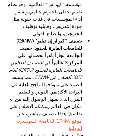
مؤسسة "كيو إس" العالمية، وهو نظام 
تقييم يحظى باحترام عالمي ويقيس 
أداء المؤسسات في فئات حيوية مثل 
جودة التدريس، وقابلية توظيف 
الخريجين، والطابع الدولي.
تصنيف "كيو آر إن دبليو" (QRNW) 
للجامعات العابرة للحدود:
 حققت 
الجامعة إنجازاً باهراً بحصولها على 
المركز 3 عالمياً
 في 
التصنيف العالمي 
للجامعات العابرة للحدود (GRTU) لعام 
2027 الصادر عن QRNW
، مما يسلط 
الضوء على نموذجها الناجح للغاية في 
التواجد الأكاديمي الدولي والتعليم 
المرن الذي يسهل الوصول إليه من أي 
مكان في العالم. يمكنكم الاطلاع على 
تفاصيل هذا التصنيف مباشرة عبر 
موقع QRNW للجامعة السويسرية 
الدولية
.
من خلال دمج قيم الاستدامة والقيادة 