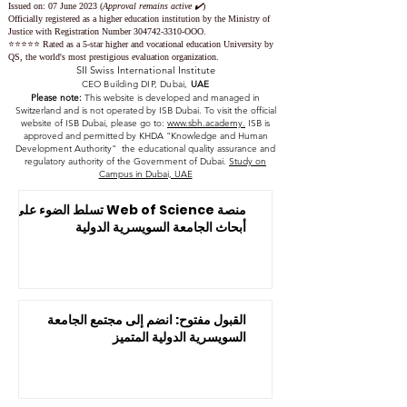
Issued on: 07 June 2023
(
Approval remains active ✔️
)
Officially registered as a higher education institution by the
Ministry of
Justice with Registration Number
304742-3310
-OOO.
⭐️⭐️⭐️⭐️⭐️ Rated as a 5-star higher and vocational education University by
QS, the world's most prestigious evaluation organization.
SII Swiss International Institute
CEO Building DIP, Dubai,
UAE
Please note:
This website is developed and managed in
Switzerland and is not operated by ISB Dubai. To visit the official
website of ISB Dubai, please go to:
www.sbh.academy.
ISB is
approved and permitted by KHDA "Knowledge and Human
Development Authority" the educational quality assurance and
regulatory authority of the Government of Dubai.
Study on
Campus in Dubai, UAE
منصة Web of Science تسلط الضوء على
أبحاث الجامعة السويسرية الدولية
القبول مفتوح: انضم إلى مجتمع الجامعة
السويسرية الدولية المتميز