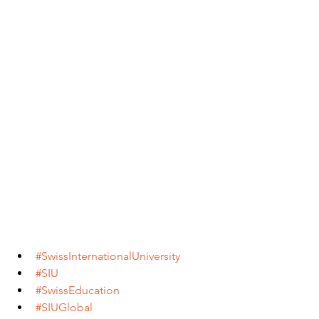
#SwissInternationalUniversity
#SIU
#SwissEducation
#SIUGlobal