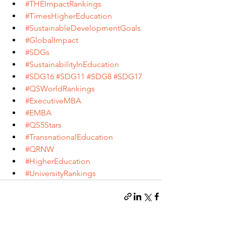
#THEImpactRankings
#TimesHigherEducation
#SustainableDevelopmentGoals
#GlobalImpact
#SDGs
#SustainabilityInEducation
#SDG16
#SDG11
#SDG8
#SDG17
#QSWorldRankings
#ExecutiveMBA
#EMBA
#QS5Stars
#TransnationalEducation
#QRNW
#HigherEducation
#UniversityRankings