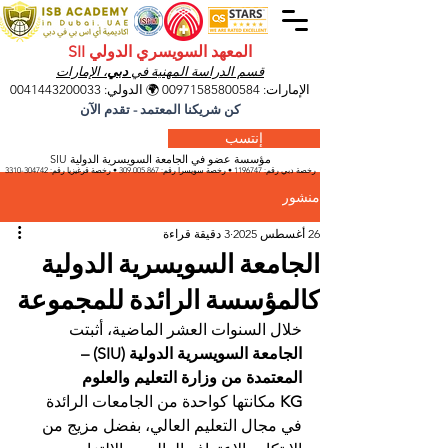
المعهد السويسري الدولي SII
قسم الدراسة المهنية في
دبي
، الإمارات
الإمارات:
00971585800584
🌍 الدولي:
0041443200033
كن شريكنا المعتمد - تقدم الآن
إنتسب
مؤسسة عضو في الجامعة السويسرية الدولية SIU
رخصة دبي رقم:
1196747
• رخصة سويسرا رقم:
309.005.867
• رخصة قرغيزيا
رقم:
304742-3310
منشور
26 أغسطس 2025
3 دقيقة قراءة
الجامعة السويسرية الدولية
كالمؤسسة الرائدة للمجموعة
خلال السنوات العشر الماضية، أثبتت 
الجامعة السويسرية الدولية (SIU) – 
المعتمدة من وزارة التعليم والعلوم 
KG
 مكانتها كواحدة من الجامعات الرائدة 
في مجال التعليم العالي، بفضل مزيج من 