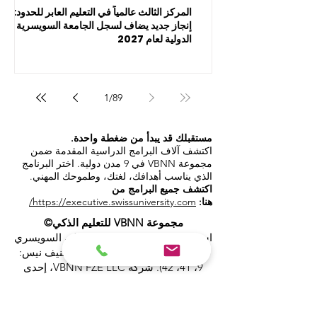
المركز الثالث عالمياً في التعليم العابر للحدود:
إنجاز جديد يضاف لسجل الجامعة السويسرية
الدولية لعام 2027
1
/
89
مستقبلك قد يبدأ من ضغطة واحدة.
اكتشف آلاف البرامج الدراسية المقدمة ضمن
مجموعة VBNN في 9 مدن دولية. اختر البرنامج
الذي يناسب أهدافك، لغتك، وطموحك المهني.
اكتشف جميع البرامج من
هنا:
https://executive.swissuniversity.com/
مجموعة VBNN للتعليم الذكي©
اسم مسجل لدى المعهد الفيدرالي السويسري
للملكية الفكرية برقم 845306 (تصنيف نيس:
9، 41، 42). شركة VBNN FZE LLC، إحدى
شركات مجموعة سمارت إديوكيشن. مرخصة
في الإمارات العربية المتحدة برقم
262425649888
. تقدم جودة مستوحاة من