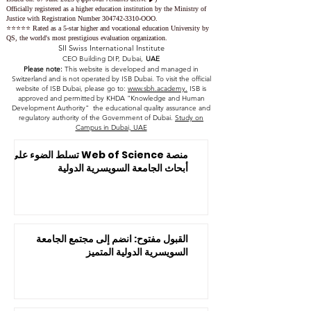
Officially registered as a higher education institution by the
Ministry of
Justice with Registration Number
304742-3310
-OOO.
⭐️⭐️⭐️⭐️⭐️ Rated as a 5-star higher and vocational education University by
QS, the world's most prestigious evaluation organization.
SII Swiss International Institute
CEO Building DIP, Dubai,
UAE
Please note:
This website is developed and managed in
Switzerland and is not operated by ISB Dubai. To visit the official
website of ISB Dubai, please go to:
www.sbh.academy.
ISB is
approved and permitted by KHDA "Knowledge and Human
Development Authority" the educational quality assurance and
regulatory authority of the Government of Dubai.
Study on
Campus in Dubai, UAE
منصة Web of Science تسلط الضوء على
أبحاث الجامعة السويسرية الدولية
القبول مفتوح: انضم إلى مجتمع الجامعة
السويسرية الدولية المتميز