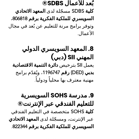
بُعد للأعمال SDBS®
كلية SDBS
 مسجّلة لدى 
المعهد الاتحادي 
السويسري للملكية الفكرية برقم 806818
، 
وتوفر برامج مرنة للتعليم عن بُعد في مجال 
الأعمال.
8. المعهد السويسري الدولي 
المهني SII (دبي)
يعمل 
SII
 بترخيص 
دائرة التنمية الاقتصادية 
بدبي (DED) رقم 1196747
، ويُقدّم برامج 
مهنية معترف بها محلياً ودولياً.
9. مدرسة SOHS السويسرية 
للتعليم الفندقي عبر الإنترنت®
كلية SOHS
 متخصصة في التعليم الفندقي 
عبر الإنترنت، ومسجّلة لدى 
المعهد الاتحادي 
السويسري للملكية الفكرية برقم 822344
.