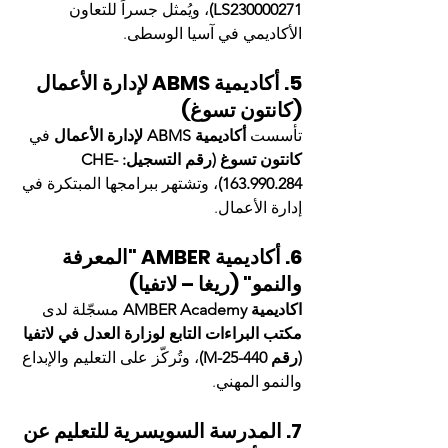
LS230000271)
، ويُمثل جسراً للتعاون 
الأكاديمي في آسيا الوسطى.
5. أكاديمية ABMS لإدارة الأعمال 
(كانتون تسوغ)
تأسست 
أكاديمية ABMS لإدارة الأعمال
 في 
كانتون تسوغ (رقم التسجيل: CHE-
163.990.284)
، وتشتهر ببرامجها المبتكرة في 
إدارة الأعمال.
6. أكاديمية AMBER "المعرفة 
والنمو" (ريغا – لاتفيا)
اكاديمية AMBER Academy
 مسجّلة لدى 
مكتب البراءات التابع لوزارة العدل في لاتفيا 
(رقم M-25-440)
، وتُركّز على التعليم والإبداع 
والنمو المهني.
7. المدرسة السويسرية للتعليم عن 