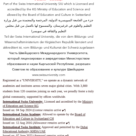
Part of the Swiss International University SIU which is Licensed and
accredited by the KG Ministry of Education and Science and
allowed by the Board of Education and Culture in Switzerland
جزء من الجامعة السويسرية الدولية، المرخصة والمعتمدة من قبل وزارة
التعليم والعلوم في قرغيزستان، والمسموح لها بالعمل من قبل مجلس
التعليم والثقافة في سويسرا
Teil der Swiss International University, die von dem Bildungs- und
Wissenschaftsministerium der Kirgisischen Republik lizenziert und
akkreditiert ist, vom Bildungs- und Kulturrat der Schweiz zugelassen
Часть Швейцарского Международного Университета,
который лицензирован и аккредитован Министерством
образования и науки Кыргызской Республики, разрешен
Советом по образованию и культуре Швейцарии
www.swissuniversity.com
Registered as a "UNIVERSITY," we operate as a dynamic network of
academies and institutes across seven major global cities. With 3,800
students from 120 countries joining us each year, we proudly foster a truly
global community, supported by offices worldwide.
International Swiss University
:
Licensed and accredited by the
Ministry
of Education and Science KG
Issued on: 04 Sep 2024 (
License remains active ✔️
)
International Swiss Academy
: Allowed to operate by the
Board of
Education and Culture in Switzerland CH
Issued on:
12 Aug 2016 (
Allowance remains active ✔️
)
International Swiss Institute
:
Approved and permitted by the
Dubai
Educational Authority KHDA UAE
Issued on: 07 June 2023
(
Approval remains active ✔️
)