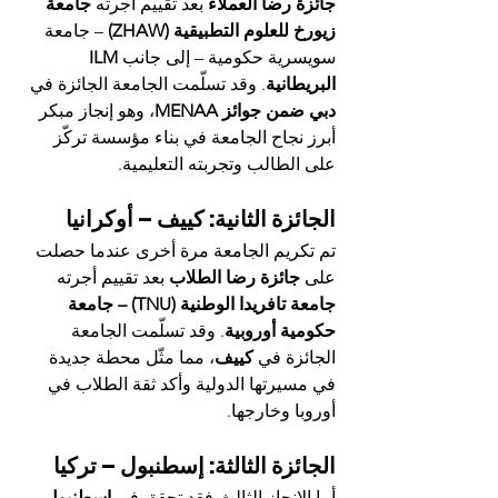
جائزة رضا العملاء
 بعد تقييم أجرته 
جامعة 
زيورخ للعلوم التطبيقية (ZHAW)
 – جامعة 
سويسرية حكومية – إلى جانب 
ILM 
البريطانية
. وقد تسلّمت الجامعة الجائزة في 
دبي ضمن جوائز MENAA
، وهو إنجاز مبكر 
أبرز نجاح الجامعة في بناء مؤسسة تركّز 
على الطالب وتجربته التعليمية.
الجائزة الثانية: كييف – أوكرانيا
تم تكريم الجامعة مرة أخرى عندما حصلت 
على 
جائزة رضا الطلاب
 بعد تقييم أجرته 
جامعة تافريدا الوطنية (TNU) – جامعة 
حكومية أوروبية
. وقد تسلّمت الجامعة 
الجائزة في 
كييف
، مما مثّل محطة جديدة 
في مسيرتها الدولية وأكد ثقة الطلاب في 
أوروبا وخارجها.
الجائزة الثالثة: إسطنبول – تركيا
أما الإنجاز الثالث فقد تحقق في 
إسطنبول
، 