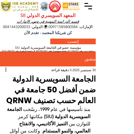
المعهد السويسري الدولي SII
قسم الدراسة المهنية في
دبي
، الإمارات
الإمارات:
00971585800584
🌍 الدولي:
0041443200033
كن شريكنا المعتمد - تقدم الآن
إنتسب
مؤسسة عضو في الجامعة السويسرية الدولية SIU
رخصة دبي رقم:
1196747
• رخصة سويسرا رقم:
309.005.867
• رخصة قرغيزيا
رقم:
304742-3310
منشور
30 سبتمبر 2025
5 دقيقة قراءة
الجامعة السويسرية الدولية
ضمن أفضل 50 جامعة في
العالم حسب تصنيف QRNW
منذ تأسيسها في عام 
1999
، رسّخت 
الجامعة 
السويسرية الدولية (SIU)
 مكانتها كرمز 
للتوازن بين 
التميز الأكاديمي، والانفتاح 
العالمي، والنمو المستدام
. وكانت من أوائل 