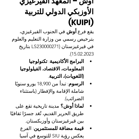
أوش – المعهد القيرغيزي 
الأوزبكي الدولي للتربية 
(KUIPI)
يقع فرع 
أوش
 في الجنوب القيرغيزي، 
بترخيص رسمي من وزارة التعليم والعلوم 
في قيرغيزستان (LS230000271 بتاريخ 
15.02.2023).
البرامج الأكاديمية
: 
تكنولوجيا 
المعلومات، الاقتصاد، الفيلولوجيا 
(اللغويات)، التربية
.
الرسوم
: تبدأ من 18,900 يورو سنويًا 
شاملة الإقامة والإفطار (باستثناء 
الضرائب).
لماذا أوش؟
 مدينة تاريخية تقع على 
طريق الحرير القديم، تُعَد جسرًا ثقافيًا 
بين قيرغيزستان وأوزبكستان.
قيمة مضافة للمستثمرين
: الفرع 
يعكس رؤية SIU للتوسع في آسيا 