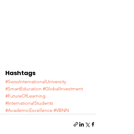
Hashtags
#SwissInternationalUniversity
#SmartEducation
#GlobalInvestment
#FutureOfLearning
#InternationalStudents
#AcademicExcellence
#VBNN