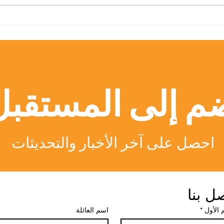
القبول مفتوح: انضم إلى مجتمع
المركز
الجامعة السويسرية الدولية
العابر
المتميز
لسجل 
الدولية 
م إلى المستقبل
احصل على آخر الأخبار والتحديثات
ل بنا
 الأول
*
اسم العائلة