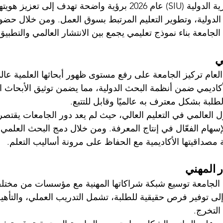
تدخل الجامعة السويسرية الدولية (SIU) عام 2026 برؤية واضحة تهدف إلى تع
الدولية، وتطوير التعليم المرتبط بسوق العمل. ومن خلال حض
جامعة بناء نموذج تعليمي يجمع بين الانتشار العالمي والتطبيق
ي
لعام تركيز الجامعة على رفع مستوى ظهور أبحاثها العلمية عالمي
أكاديمي ضمن أنظمة البحث الدولية، مما يضمن توثيق الأبحاث 
طلبة بشكل معترف به عالميًا وقابل للتتبع.
 العالمي في التعليم العالي، حيث لم يعد دور الجامعات يقتص
سهام الفعّال في إنتاج المعرفة. ومن خلال دمج البحث العلمي ف
ة مصداقيتها الأكاديمية مع الحفاظ على مرونة أساليب التعلم.
ر المهني
 الجامعة توسيع شبكة شراكاتها المهنية مع مؤسسات من مختل
ى توفير فرص حقيقية للطلبة، تشمل التدريب العملي، والتأهيل
التخرج.