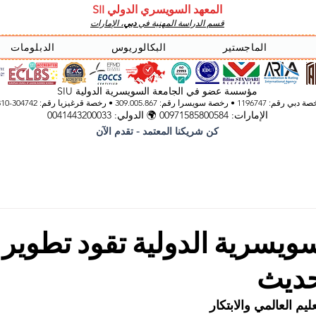
المعهد السويسري الدولي SII
قسم الدراسة المهنية في
دبي
، الإمارات
الماجستير
البكالوريوس
الدبلومات
مؤسسة عضو في الجامعة السويسرية الدولية SIU
 رقم: 1196747 • رخصة سويسرا رقم: 309.005.867 • رخصة قرغيزيا
رقم: 304742-3310
الإمارات: 00971585800584 🌍 الدولي: 0041443200033
كن شريكنا المعتمد - تقدم الآن
ويسرية الدولية تقود تطوير ا
حديث