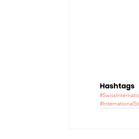
Hashtags
#SwissInternatio
#InternationalS