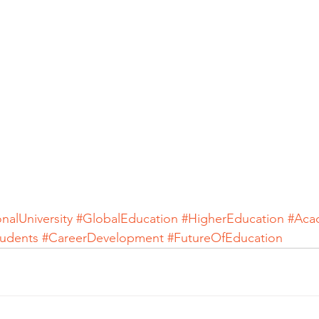
nalUniversity
#GlobalEducation
#HigherEducation
#Aca
tudents
#CareerDevelopment
#FutureOfEducation