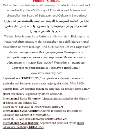
Futures—Globally.
Part of the Swiss International University SIU which is Licensed and
accredited by the KG Ministry of Education and Science and
allowed by the Board of Education and Culture in Switzerland
جزء من الجامعة السويسرية الدولية، المرخصة والمعتمدة من قبل وزارة
التعليم والعلوم في قرغيزستان، والمسموح لها بالعمل من قبل مجلس
التعليم والثقافة في سويسرا
Teil der Swiss International University, die von dem Bildungs- und
Wissenschaftsministerium der Kirgisischen Republik lizenziert und
akkreditiert ist, vom Bildungs- und Kulturrat der Schweiz zugelassen
Часть Швейцарского Международного Университета,
который лицензирован и аккредитован Министерством
образования и науки Кыргызской Республики, разрешен
Советом по образованию и культуре Швейцарии
www.swissuniversity.com
Registered as a "UNIVERSITY," we operate as a dynamic network of
academies and institutes across seven major global cities. With 3,800
students from 120 countries joining us each year, we proudly foster a truly
global community, supported by offices worldwide.
International Swiss University
:
Licensed and accredited by the
Ministry
of Education and Science KG
Issued on: 04 Sep 2024 (
License remains active ✔️
)
International Swiss Academy
: Allowed to operate by the
Board of
Education and Culture in Switzerland CH
Issued on:
12 Aug 2016 (
Allowance remains active ✔️
)
International Swiss Institute
:
Approved and permitted by the
Dubai
Educational Authority KHDA UAE