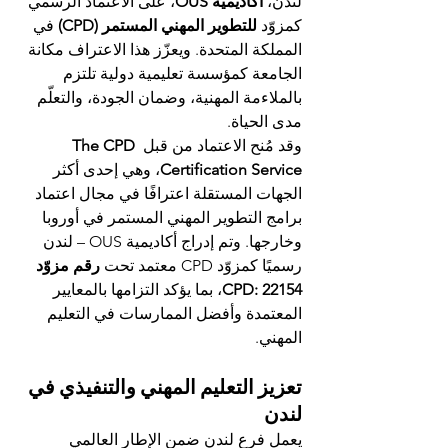
لندن، 
أكاديمية OUS
، على الاعتماد الرسمي 
كمزوّد 
للتطوير المهني المستمر (CPD)
 في 
المملكة المتحدة. ويعزّز هذا الاعتراف مكانة 
الجامعة كمؤسسة تعليمية دولية تلتزم 
بالملاءمة المهنية، وضمان الجودة، والتعلّم 
مدى الحياة.
وقد مُنح الاعتماد من قبل 
The CPD 
Certification Service
، وهي إحدى أكثر 
الجهات المستقلة اعترافًا في مجال اعتماد 
برامج التطوير المهني المستمر في أوروبا 
وخارجها. وتم إدراج أكاديمية OUS – لندن 
رسميًا كمزوّد CPD معتمد تحت 
رقم مزوّد 
CPD: 22154
، بما يؤكد التزامها بالمعايير 
المعتمدة وأفضل الممارسات في التعليم 
المهني.
تعزيز التعليم المهني والتنفيذي في 
لندن
يعمل فرع لندن ضمن الإطار العالمي 