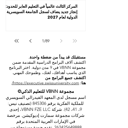
المركز الثالث عالمياً في التعليم العابر للحدود:
إنجاز جديد يضاف لسجل الجامعة السويسرية
الدولية لعام 2027
1
/
89
مستقبلك قد يبدأ من ضغطة واحدة.
اكتشف آلاف البرامج الدراسية المقدمة ضمن
مجموعة VBNN في 9 مدن دولية. اختر البرنامج
الذي يناسب أهدافك، لغتك، وطموحك المهني.
اكتشف جميع البرامج من
هنا:
https://executive.swissuniversity.com/
مجموعة VBNN للتعليم الذكي©
اسم مسجل لدى المعهد الفيدرالي السويسري
للملكية الفكرية برقم 845306 (تصنيف نيس:
9، 41، 42). شركة VBNN FZE LLC، إحدى
شركات مجموعة سمارت إديوكيشن. مرخصة
في الإمارات العربية المتحدة برقم
262425649888
. تقدم جودة مستوحاة من