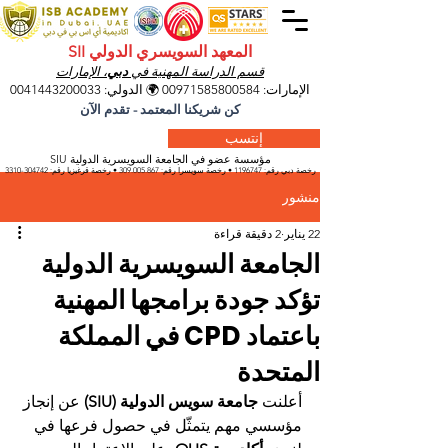
المعهد السويسري الدولي SII
قسم الدراسة المهنية في
دبي
، الإمارات
الإمارات:
00971585800584
🌍 الدولي:
0041443200033
كن شريكنا المعتمد - تقدم الآن
إنتسب
مؤسسة عضو في الجامعة السويسرية الدولية SIU
رخصة دبي رقم:
1196747
• رخصة سويسرا رقم:
309.005.867
• رخصة قرغيزيا
رقم:
304742-3310
منشور
22 يناير
2 دقيقة قراءة
الجامعة السويسرية الدولية
تؤكد جودة برامجها المهنية
باعتماد CPD في المملكة
المتحدة
أعلنت 
جامعة سويس الدولية (SIU)
 عن إنجاز 
مؤسسي مهم يتمثّل في حصول فرعها في 