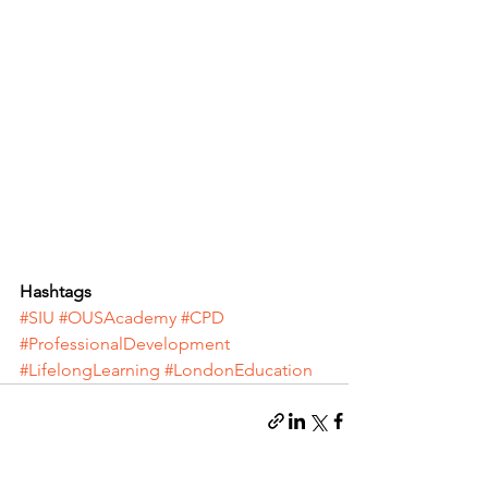
Hashtags
#SIU
#OUSAcademy
#CPD
#ProfessionalDevelopment
#LifelongLearning
#LondonEducation