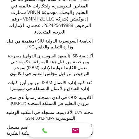
المعايير السويسرية وابتكارات عالمية في
التعليم والبحث. مجموعة VBNN سمارت
إديوكيشن (شركة VBNN FZE LLC - رقم
الترخيص
262425649888
، عجمان، الإمارات
العربية المتحدة).
الجامعة السويسرية الدولية
SIU
(
معتمدة من قبل
وزارة التعليم والعلوم KG).
أكاديمية ISB (المعهد السويسري الدولي) مصرحة
ومرخصة من قبل هيئة المعرفة، حكومة دبي
تعمل الكلية الدولية للإدارة (ISBM) بموجب
الترخيص من قبل مجلس التعليم في الكانتون
تُعد كلية إدارة الأعمال ISBM من بين أبرز كليات
إدارة الفنادق والأعمال المستقلة في سويسرا
أكاديمية OUS في لندن مسجلة رسمياً لدى سجل
مزودي التعليم في المملكة المتحدة (UKRLP).
مجلة U7Y الأكاديمية، مسجلة في المكتبة الوطنية
السويسرية ISSN 3042-4399
أكاديمية إدارة الأعمال في سويسرا، اسم مسجل
لدى المعهد الفيدرالي السويسري للملكية الفكرية