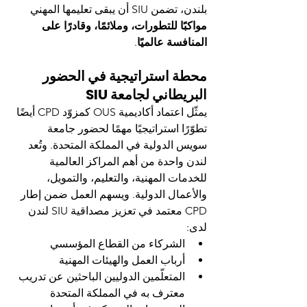
بلندن، تضمن SIU أن يبقى تعليمها المهني 
مواكبًا للتطورات، وملائمًا، وقادرًا على 
المنافسة عالميًا
.
محطة استراتيجية في الحضور 
البريطاني لجامعة SIU
يمثّل اعتماد أكاديمية OUS كمزوّد CPD أيضًا 
تطوّرًا استراتيجيًا مهمًا لحضور جامعة 
سويس الدولية في المملكة المتحدة. وتُعد 
لندن واحدة من أهم المراكز العالمية 
للخدمات المهنية، والتعليم، والتمويل، 
والأعمال الدولية. ويسهم العمل ضمن إطار 
CPD معتمد في تعزيز مصداقية SIU لندن 
لدى:
الشركاء من القطاع المؤسسي
أرباب العمل والهيئات المهنية
المتعلّمين الدوليين الباحثين عن تدريب 
معترف به في المملكة المتحدة