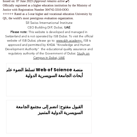
Issued on: 07 June 2023
(
Approval remains active ✔️
)
Officially registered as a higher education institution by the
Ministry of
Justice with Registration Number
304742-3310
-OOO.
⭐️⭐️⭐️⭐️⭐️ Rated as a 5-star higher and vocational education University by
QS, the world's most prestigious evaluation organization.
SII Swiss International Institute
CEO Building DIP, Dubai,
UAE
Please note:
This website is developed and managed in
Switzerland and is not operated by ISB Dubai. To visit the official
website of ISB Dubai, please go to:
www.sbh.academy.
ISB is
approved and permitted by KHDA "Knowledge and Human
Development Authority" the educational quality assurance and
regulatory authority of the Government of Dubai.
Study on
Campus in Dubai, UAE
منصة Web of Science تسلط الضوء على
أبحاث الجامعة السويسرية الدولية
القبول مفتوح: انضم إلى مجتمع الجامعة
السويسرية الدولية المتميز