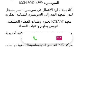
السويسرية ISSN 3042-4399
أكاديمية إدارة الأعمال في سويسرا، اسم مسجل
لدى المعهد الفيدرالي السويسري للملكية الفكرية
معهد IOSAAT لعلوم وتقنيات الفضاء التطبيقية،
للنهوض بعلوم وتقنيات الفضاء
مكتبة الطلاب الدولية STULIB هي مكتبة أكاديمية
على الإنترنت لدعم الطلاب
مركز YJD العالمي للدبلوماسية®، معهد دراسات
الدبلوماسية والعلوم السياسية في سويسرا
أكاديمية AAHES المستقلة للتعليم العالي
والمهني في زيورخ، سويسرا، تأسست عام 2013
معهد SII السويسري الدولي، قسم التعليم المهني
– دبي، منذ عام 2023، رقم الترخيص 1196747
مدرسة SDBS السويسرية للأعمال عن بعد®
مسجلة في المعهد الفيدرالي للملكية الفكرية
مدرسة SOHS السويسرية للضيافة عبر
الإنترنت® مسجلة في المعهد الفيدرالي للملكية
الفكرية
أكاديمية OUS الملكية (الأكاديمية الدولية في