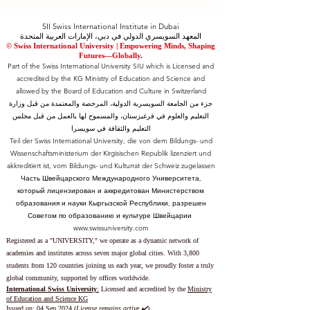
SII Swiss International Institute in Dubai
المعهد السويسري الدولي في دبي، الإمارات العربية المتحدة
© Swiss International University |
​Empowering Minds, Shaping
Futures—Globally.
Part of the Swiss International University SIU which is Licensed and
accredited by the KG Ministry of Education and Science and
allowed by the Board of Education and Culture in Switzerland
جزء من الجامعة السويسرية الدولية، المرخصة والمعتمدة من قبل وزارة
التعليم والعلوم في قرغيزستان، والمسموح لها بالعمل من قبل مجلس
التعليم والثقافة في سويسرا
Teil der Swiss International University, die von dem Bildungs- und
Wissenschaftsministerium der Kirgisischen Republik lizenziert und
akkreditiert ist, vom Bildungs- und Kulturrat der Schweiz zugelassen
Часть Швейцарского Международного Университета,
который лицензирован и аккредитован Министерством
образования и науки Кыргызской Республики, разрешен
Советом по образованию и культуре Швейцарии
www.swissuniversity.com
Registered as a "UNIVERSITY," we operate as a dynamic network of
academies and institutes across seven major global cities. With 3,800
students from 120 countries joining us each year, we proudly foster a truly
global community, supported by offices worldwide.
International Swiss University
:
Licensed and accredited by the
Ministry
of Education and Science KG
Issued on: 04 Sep 2024 (
License remains active ✔️
)