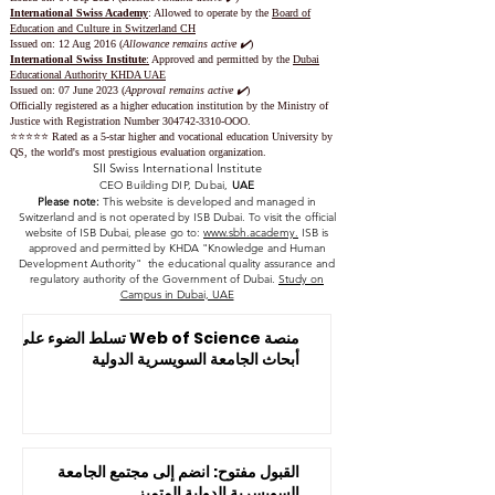
International Swiss Academy
: Allowed to operate by the
Board of
Education and Culture in Switzerland CH
Issued on:
12 Aug 2016 (
Allowance remains active ✔️
)
International Swiss Institute
:
Approved and permitted by the
Dubai
Educational Authority KHDA UAE
Issued on: 07 June 2023
(
Approval remains active ✔️
)
Officially registered as a higher education institution by the
Ministry of
Justice with Registration Number
304742-3310
-OOO.
⭐️⭐️⭐️⭐️⭐️ Rated as a 5-star higher and vocational education University by
QS, the world's most prestigious evaluation organization.
SII Swiss International Institute
CEO Building DIP, Dubai,
UAE
Please note:
This website is developed and managed in
Switzerland and is not operated by ISB Dubai. To visit the official
website of ISB Dubai, please go to:
www.sbh.academy.
ISB is
approved and permitted by KHDA "Knowledge and Human
Development Authority" the educational quality assurance and
regulatory authority of the Government of Dubai.
Study on
Campus in Dubai, UAE
منصة Web of Science تسلط الضوء على
أبحاث الجامعة السويسرية الدولية
القبول مفتوح: انضم إلى مجتمع الجامعة
السويسرية الدولية المتميز