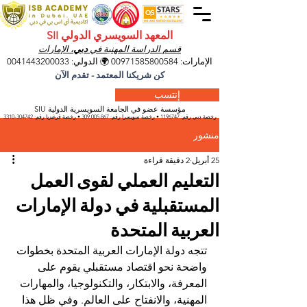
المعهد السويسري الدولي SII
قسم الدراسة المهنية في
دبي
، الإمارات
الإمارات:
00971585800584
🌍 الدولي:
0041443200033
كن شريكنا المعتمد - تقدم الآن
إنتسب
مؤسسة عضو في الجامعة السويسرية الدولية SIU
رخصة دبي رقم:
1196747
• رخصة سويسرا رقم:
309.005.867
• رخصة قرغيزيا
رقم:
304742-3310
منشور
25 أبريل
2 دقيقة قراءة
التعليم العملي لقوى العمل
المستقبلية في دولة الإمارات
العربية المتحدة
تتجه دولة الإمارات العربية المتحدة بخطوات 
واضحة نحو اقتصاد مستقبلي يقوم على 
المعرفة، والابتكار، والتكنولوجيا، والمهارات 
المهنية، والانفتاح على العالم. وفي ظل هذا 