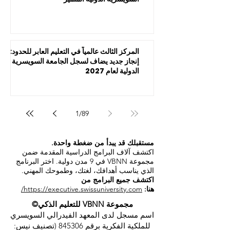
المركز الثالث عالمياً في التعليم العابر للحدود:
إنجاز جديد يضاف لسجل الجامعة السويسرية
الدولية لعام 2027
1
/
89
مستقبلك قد يبدأ من ضغطة واحدة.
اكتشف آلاف البرامج الدراسية المقدمة ضمن
مجموعة VBNN في 9 مدن دولية. اختر البرنامج
الذي يناسب أهدافك، لغتك، وطموحك المهني.
اكتشف جميع البرامج من
هنا:
https://executive.swissuniversity.com/
مجموعة VBNN للتعليم الذكي©
اسم مسجل لدى المعهد الفيدرالي السويسري
للملكية الفكرية برقم 845306 (تصنيف نيس: