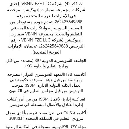
9، 41، 42). شركة VBNN FZE LLC، إحدى
شركات مجموعة سمارت إديوكيشن. مرخصة
في الإمارات العربية المتحدة برقم
262425649888
. تقدم جودة مستوحاة من
المعايير السويسرية وابتكارات عالمية في
التعليم والبحث. مجموعة VBNN سمارت
إديوكيشن (شركة VBNN FZE LLC - رقم
الترخيص
262425649888
، عجمان، الإمارات
العربية المتحدة).
الجامعة السويسرية الدولية
SIU
(
معتمدة من قبل
وزارة التعليم والعلوم KG).
أكاديمية ISB (المعهد السويسري الدولي) مصرحة
ومرخصة من قبل هيئة المعرفة، حكومة دبي
تعمل الكلية الدولية للإدارة (ISBM) بموجب
الترخيص من قبل مجلس التعليم في الكانتون
تُعد كلية إدارة الأعمال ISBM من بين أبرز كليات
إدارة الفنادق والأعمال المستقلة في سويسرا
أكاديمية OUS في لندن مسجلة رسمياً لدى سجل
مزودي التعليم في المملكة المتحدة (UKRLP).
مجلة U7Y الأكاديمية، مسجلة في المكتبة الوطنية