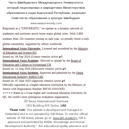
Часть Швейцарского Международного Университета,
который лицензирован и аккредитован Министерством
образования и науки Кыргызской Республики, разрешен
Советом по образованию и культуре Швейцарии
www.swissuniversity.com
Registered as a "UNIVERSITY," we operate as a dynamic network of
academies and institutes across seven major global cities. With 3,800
students from 120 countries joining us each year, we proudly foster a truly
global community, supported by offices worldwide.
International Swiss University
:
Licensed and accredited by the
Ministry
of Education and Science KG
Issued on: 04 Sep 2024 (
License remains active ✔️
)
International Swiss Academy
: Allowed to operate by the
Board of
Education and Culture in Switzerland CH
Issued on:
12 Aug 2016 (
Allowance remains active ✔️
)
International Swiss Institute
:
Approved and permitted by the
Dubai
Educational Authority KHDA UAE
Issued on: 07 June 2023
(
Approval remains active ✔️
)
Officially registered as a higher education institution by the
Ministry of
Justice with Registration Number
304742-3310
-OOO.
⭐️⭐️⭐️⭐️⭐️ Rated as a 5-star higher and vocational education University by
QS, the world's most prestigious evaluation organization.
SII Swiss International Institute
CEO Building DIP, Dubai,
UAE
Please note:
This website is developed and managed in
Switzerland and is not operated by ISB Dubai. To visit the official
website of ISB Dubai, please go to:
www.sbh.academy.
ISB is
approved and permitted by KHDA "Knowledge and Human
Development Authority" the educational quality assurance and