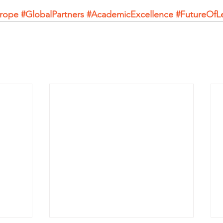
rope
#GlobalPartners
#AcademicExcellence
#FutureOfL