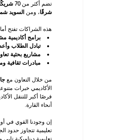
تضم أكثر من 
70 شريكًا أكاديميًا
شرقًا
، ومن 
السويد شمالً
هذه الشراكات تفتح أمام 
برامج أكاديمية مش
تبادل الطلاب وأعض
مشاريع بحثية تعاون
مبادرات ثقافية ومه
من خلال التعاون مع 
جا
الأكاديمي خبرات متنوعة
فرصًا أكبر للتنقل الأك
أنحاء القارة.
إن وجودنا القوي في أورو
تعليمية تتجاوز حدود الج
تعليمية ديناميكية تلبي 