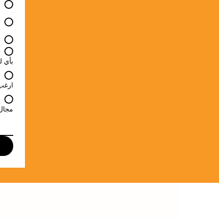
بأي ل
ارغب 
مجال