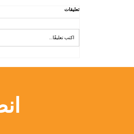
تعليقات
اكتب تعليقًا...
منصة Web of Science
تسلط الضوء على أبحاث الجامعة
السويسرية الدولية
انض