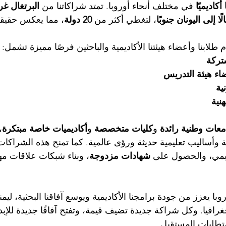
 في مختلف أنحاء أوروبا. تمتد شراكاتنا من 
البرتغال غرب
ا إلى اليونان جنوبًا
، لتغطي أكثر من 
20 دولة
، مما يعكس حقيقة م
طلابنا وأعضاء هيئتنا الأكاديمية والباحثين فرصًا مميزة تشمل:
تركة
اء هيئة التدريس
ية
نية
معات وطنية رائدة
 و
كليات متخصصة
 و
أكاديميات خاصة مبتكرة
،
 وأساليب تعليمية حديثة ورؤى عالمية. كما تمنح هذه الشراكات 
اديمي، والحصول على 
شهادات مزدوجة
، وبناء شبكات علاقات م
با يعزز من جودة برامجنا الأكاديمية ويوسع آفاقنا البحثية، ليمن
غرافيا. وكل شراكة جديدة تضيف قيمة، وتفتح آفاقًا جديدة للإبدا
متطلبات المستقبل.