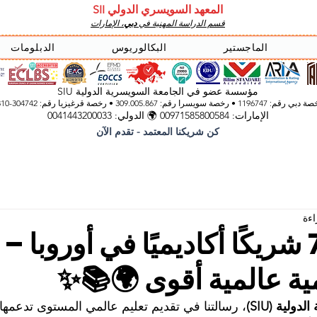
المعهد السويسري الدولي SII
قسم الدراسة المهنية في
دبي
، الإمارات
الماجستير
البكالوريوس
الدبلومات
مؤسسة عضو في الجامعة السويسرية الدولية SIU
 رقم: 1196747 • رخصة سويسرا رقم: 309.005.867 • رخصة قرغيزيا
رقم: 304742-3310
الإمارات: 00971585800584 🌍 الدولي: 0041443200033
كن شريكنا المعتمد - تقدم الآن
أكثر من 70 شريكًا أكاديميًا في أوروبا 
ية عالمية أقوى 🌍📚✨
ولية (SIU)
، رسالتنا في تقديم تعليم عالمي المستوى تدعمها