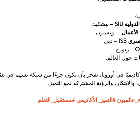
ة:
لية SIU
 – بيشكيك
 – لوتسيرن
ي ISB
 – دبي
 – زيورخ
 حول العالم.
تش
 والابتكار، والرؤية المشتركة نحو التميز.
_عالميون
#التميز_الأكاديمي
#مستقبل_التعلم